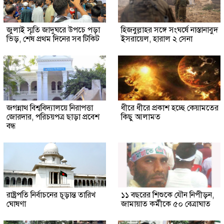
জুলাই স্মৃতি জাদুঘরে উপচে পড়া
হিজবুল্লাহর সঙ্গে সংঘর্ষে নাস্তানাবুদ
ভিড়, শেষ প্রথম দিনের সব টিকিট
ইসরায়েল, হারাল ২ সেনা
জগন্নাথ বিশ্ববিদ্যালয়ে নিরাপত্তা
ধীরে ধীরে প্রকাশ হচ্ছে কেয়ামতের
জোরদার, পরিচয়পত্র ছাড়া প্রবেশ
কিছু আলামত
বন্ধ
রাষ্ট্রপতি নির্বাচনের চূড়ান্ত তারিখ
১১ বছরের শিশুকে যৌন নিপীড়ন,
ঘোষণা
জামায়াত কর্মীকে ৫০ বেত্রাঘাত