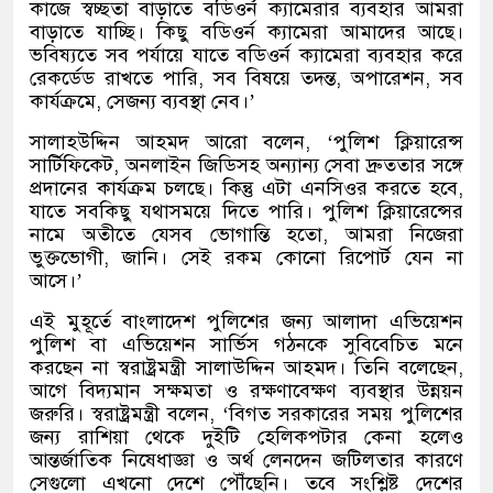
কাজে স্বচ্ছতা বাড়াতে বডিওর্ন ক্যামেরার ব্যবহার আমরা
বাড়াতে যাচ্ছি। কিছু বডিওর্ন ক্যামেরা আমাদের আছে।
ভবিষ্যতে সব পর্যায়ে যাতে বডিওর্ন ক্যামেরা ব্যবহার করে
রেকর্ডেড রাখতে পারি
,
সব বিষয়ে তদন্ত
,
অপারেশন
,
সব
কার্যক্রমে
,
সেজন্য ব্যবস্থা নেব।
’
সালাহউদ্দিন আহমদ আরো বলেন
, ‘
পুলিশ ক্লিয়ারেন্স
সার্টিফিকেট
,
অনলাইন জিডিসহ অন্যান্য সেবা দ্রুততার সঙ্গে
প্রদানের কার্যক্রম চলছে। কিন্তু এটা এনসিওর করতে হবে
,
যাতে সবকিছু যথাসময়ে দিতে পারি। পুলিশ ক্লিয়ারেন্সের
নামে অতীতে যেসব ভোগান্তি হতো
,
আমরা নিজেরা
ভুক্তভোগী
,
জানি। সেই রকম কোনো রিপোর্ট যেন না
আসে।
’
এই মুহূর্তে বাংলাদেশ পুলিশের জন্য আলাদা এভিয়েশন
পুলিশ বা এভিয়েশন সার্ভিস গঠনকে সুবিবেচিত মনে
করছেন না স্বরাষ্ট্রমন্ত্রী সালাউদ্দিন আহমদ। তিনি বলেছেন
,
আগে বিদ্যমান সক্ষমতা ও রক্ষণাবেক্ষণ ব্যবস্থার উন্নয়ন
জরুরি। স্বরাষ্ট্রমন্ত্রী বলেন
, ‘
বিগত সরকারের সময় পুলিশের
জন্য রাশিয়া থেকে দুইটি হেলিকপটার কেনা হলেও
আন্তর্জাতিক নিষেধাজ্ঞা ও অর্থ লেনদেন জটিলতার কারণে
সেগুলো এখনো দেশে পৌঁছেনি। তবে সংশ্লিষ্ট দেশের