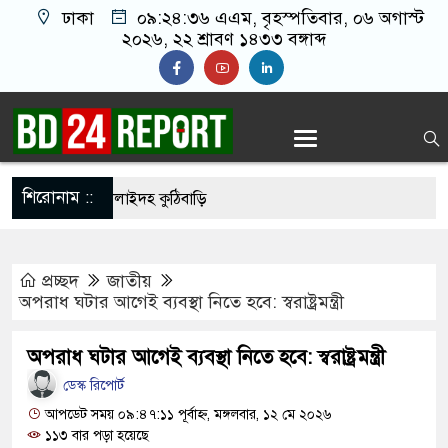
ঢাকা
০৯:২৪:৩৭ এএম
, বৃহস্পতিবার, ০৬ অগাস্ট
২০২৬, ২২ শ্রাবণ ১৪৩৩ বঙ্গাব্দ
শিরোনাম ::
াণ দিবসে নিস্তব্ধ শিলাইদহ কুঠিবাড়ি
ি জাদুঘরে উপচে পড়া ভিড়, শেষ প্রথম দিনের সব টিকিট
প্রচ্ছদ
জাতীয়
সঙ্গে সংঘর্ষে নাস্তানাবুদ ইসরায়েল, হারাল ২ সেনা
অপরাধ ঘটার আগেই ব্যবস্থা নিতে হবে: স্বরাষ্ট্রমন্ত্রী
ববিদ্যালয়ে নিরাপত্তা জোরদার, পরিচয়পত্র ছাড়া প্রবেশ বন্ধ
অপরাধ ঘটার আগেই ব্যবস্থা নিতে হবে: স্বরাষ্ট্রমন্ত্রী
্রকাশ হচ্ছে কেয়ামতের কিছু আলামত
ডেস্ক রিপোর্ট
র্বাচনের চূড়ান্ত তারিখ ঘোষণা
আপডেট সময় ০৯:৪৭:১১ পূর্বাহ্ন, মঙ্গলবার, ১২ মে ২০২৬
১১৩ বার পড়া হয়েছে