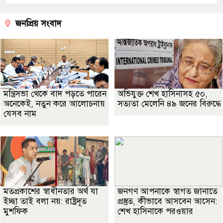
জনপ্রিয় সংবাদ
মন্ত্রিসভা থেকে বাদ পড়তে পারেন
অভিযুক্ত শেখ হাসিনাসহ ৫০,
অনেকেই, নতুন করে আলোচনায়
সত্যতা মেলেনি ৪৯ জনের বিরুদ্ধে
যেসব নাম
মতপ্রকাশের স্বাধীনতার অর্থ যা
জনগণ আপনাকে স্বাগত জানাতে
ইচ্ছা তাই বলা নয়: রাষ্ট্রদূত
প্রস্তুত, কীভাবে আসবেন আসেন:
মুশফিক
শেখ হাসিনাকে পরওয়ার