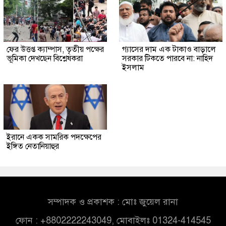
ফের উত্তপ্ত ক্যাম্পাস, তৃতীয় পক্ষের
গ্যাসের দাম এক টাকাও বাড়ালে
ভূমিকা দেখছেন বিশ্লেষকরা
সরকার টিকতে পারবে না: নাহিদ
ইসলাম
ইরানে একক সামরিক পদক্ষেপের
ইঙ্গিত নেতানিয়াহুর
সম্পাদক ও প্রকাশক : মোঃ জুয়েল রানা
ফোন : +8802222243049, মোবাইলঃ 01324-414545