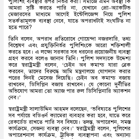
পুলিশিং ব্যবস্থার ওপর নির্ভর করা। সমাজে এমন অবস্থা কি
আমরা সৃষ্টি করতে পারি না
,
যেখানে প্রো
–
অ্যাকটিভ
মেজারসের মাধ্যমে আগেই ইন্টেলিজেন্স নিয়ে পুলিশ
সতর্কতামূলক ব্যবস্থা নেবে
,
যাতে অপরাধটাই সংঘটিত না
হতে পারে
?
তিনি বলেন
,
অপরাধ প্রতিরোধে গোয়েন্দা নজরদারি
,
তথ্য
বিশ্লেষণ এবং প্রযুক্তিনির্ভর পুলিশিংকে আরো শক্তিশালী
করতে হবে। এ লক্ষ্যে সরকার সব ধরনের প্রয়োজনীয় ব্যবস্থা
গ্রহণ করবে বলেও জানান তিনি। পুলিশ সদস্যকে উদ্দেশ্য
করে স্বরাষ্ট্রমন্ত্রী বলেন
, ‘
চেইন অব কমান্ড যারা ব্রেক
করবেন
,
তাদের বিরুদ্ধে আমি মন্ত্রণালয়ে যোগদান করার
পরের দিনই মেসেজ দিয়েছি। চেইন অব কমান্ড বজায়
রাখবেন
,
ডিসিপ্লিন বজায় রাখবেন। যে কোনো দুর্নীতির
অভিযোগ আমরা তো অ্যাজ পার রুল ডিসিপ্লিনারি অ্যাকশন
নেব।
’
স্বরাষ্ট্রমন্ত্রী সালাউদ্দিন আহমদ বলেছেন
, ‘
ভবিষ্যতে পুলিশের
সব পর্যায়ে বডিওর্ন ক্যামেরা ব্যবহার করা হবে
,
যাতে করে
রেকর্ডেড রাখতে পারি সব বিষয়ে। তদন্ত
,
অপারেশন
,
সমস্ত
কার্যক্রমে
,
সেজন্য ব্যবস্থা নেব।
’
স্বরাষ্ট্রমন্ত্রী বলেন
,
পুলিশের
অপারেশনাল কার্যক্রম
,
ট্রাফিক ব্যবস্থাপনা এবং অন্যান্য