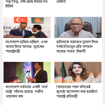
পড়া ভিড়, শেষ প্রথম দিনের সব
ঘোষণা
টিকিট
বাংলাদেশ হারিয়ে যাচ্ছিল, এখন
হাসিনাকে বক্তব্যের সুযোগ দিয়ে
আবার ফিরে আসছে: তুরস্কের
সার্বভৌমত্বের প্রতি অপমান
পররাষ্ট্রমন্ত্রী
করেছে ভারত: রিজভী
বাংলাদেশ বর্তমানে একটি ‘ব্যর্থ
স্বৈরাচারের পতন ঘটাতেই
রাষ্ট্রে’ পরিণত হয়েছে: সজীব
জুলাই আন্দোলন করা হয়েছিল:
ওয়াজেদ জয়
পররাষ্ট্র প্রতিমন্ত্রী