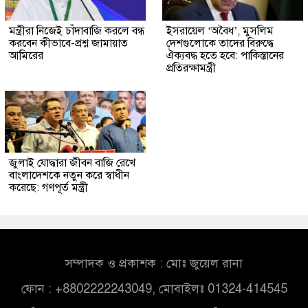
মন্ত্রীরা নিজেই চাঁদাবাজি করলে বন্ধ
ইসরায়েল ‘অবৈধ’, মুসলিম
করবেন কীভাবে-প্রশ্ন জামায়াত
দেশগুলোকে তাদের বিরুদ্ধে
আমিরের
ঐক্যবদ্ধ হতে হবে: পাকিস্তানের
প্রতিরক্ষামন্ত্রী
জুলাই যোদ্ধারা জীবন বাজি রেখে
বাংলাদেশকে নতুন করে স্বাধীন
করেছে: গণপূর্ত মন্ত্রী
সম্পাদক ও প্রকাশক : মোঃ জুয়েল রানা
ফোন : +8802222243049, মোবাইলঃ 01324-414545