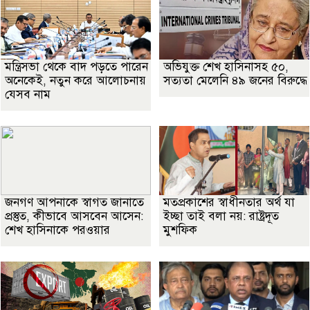
মন্ত্রিসভা থেকে বাদ পড়তে পারেন
অভিযুক্ত শেখ হাসিনাসহ ৫০,
অনেকেই, নতুন করে আলোচনায়
সত্যতা মেলেনি ৪৯ জনের বিরুদ্ধে
যেসব নাম
জনগণ আপনাকে স্বাগত জানাতে
মতপ্রকাশের স্বাধীনতার অর্থ যা
প্রস্তুত, কীভাবে আসবেন আসেন:
ইচ্ছা তাই বলা নয়: রাষ্ট্রদূত
শেখ হাসিনাকে পরওয়ার
মুশফিক