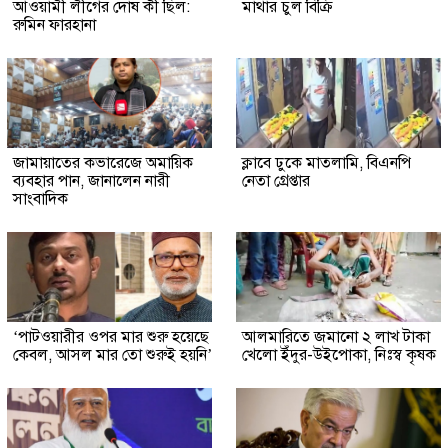
আওয়ামী লীগের দোষ কী ছিল:
মাথার চুল বিক্রি
রুমিন ফারহানা
জামায়াতের কভারেজে অমায়িক
ক্লাবে ঢুকে মাতলামি, বিএনপি
ব্যবহার পান, জানালেন নারী
নেতা গ্রেপ্তার
সাংবাদিক
‘পাটওয়ারীর ওপর মার শুরু হয়েছে
আলমারিতে জমানো ২ লাখ টাকা
কেবল, আসল মার তো শুরুই হয়নি’
খেলো ইঁদুর-উইপোকা, নিঃস্ব কৃষক