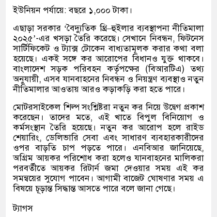
ইউনিয়ন পর্যায়ে
:
বছরে ১
,
০০০ টাকা।
এছাড়া সরকার
‘
বৈদ্যুতিক থ্রি
–
হুইলার ব্যবস্থাপনা নীতিমালা
২০২৫
’-
এর খসড়া তৈরি করেছে। সেখানে নিবন্ধন
,
ফিটনেস
সার্টিফিকেট ও ট্যাক্স টোকেন বাধ্যতামূলক করার কথা বলা
হয়েছে। একই সঙ্গে কর আরোপের বিধানও যুক্ত থাকবে।
বাংলাদেশ সড়ক পরিবহন কর্তৃপক্ষের
(
বিআরটিএ
)
তথ্য
অনুযায়ী
,
এসব যানবাহনের নিবন্ধন ও নিয়ন্ত্রণ ব্যবস্থাও নতুন
নীতিমালার আওতায় আরও কড়াকড়ি করা হতে পারে।
মোটরসাইকেল শিল্প সংশ্লিষ্টরা নতুন কর নিয়ে উদ্বেগ প্রকাশ
করেছেন। তাদের মতে
,
এই খাতে বিপুল বিনিয়োগ ও
কর্মসংস্থান তৈরি হয়েছে। নতুন কর আরোপ হলে রাইড
শেয়ারিং
,
ডেলিভারি সেবা এবং সাধারণ ব্যবহারকারীদের
ওপর বাড়তি চাপ পড়তে পারে। এনবিআর জানিয়েছে
,
অগ্রিম আয়কর পরিশোধ করা হলেও যানবাহনের মালিকরা
পরবর্তীতে আয়কর রিটার্ন জমা দেওয়ার সময় এই কর
সমন্বয়ের সুযোগ পাবেন। আগামী বাজেট ঘোষণার সময় এ
বিষয়ে চূড়ান্ত সিদ্ধান্ত আসতে পারে বলে জানা গেছে।
ট্যাগস