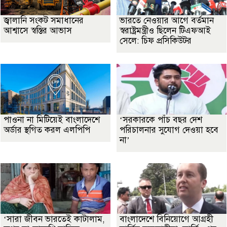
জ্বালানি সংকট সমাধানের
ভারতে নেওয়ার আগে বর্তমান
আশ্বাসে স্বস্তির আভাস
স্বরাষ্ট্রমন্ত্রীও ছিলেন টিএফআই
সেলে: চিফ প্রসিকিউটর
পাওনা না মিটিয়েই বাংলাদেশে
‘সরকারকে পাঁচ বছর দেশ
অর্ডার স্থগিত করল এলপিপি
পরিচালনার সুযোগ দেওয়া হবে
না’
‘সারা জীবন ভারতেই কাটালাম,
বাংলাদেশে বিনিয়োগে আগ্রহী