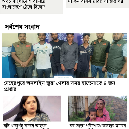
অথচ বাংলাদেশি বানিয়ে
মার্কিন ব্যবসায়ীরা: সার্জিও গর
বাংলাদেশে ঠেলে দিলো’
সর্বশেষ সংবাদ
মেহেরপুরে অনলাইন জুয়া খেলার সময় হাতেনাতে ৪ জন
গ্রেপ্তার
যদি খারাপই করেন তাহলে
ঘর ভাড়া পরিশোধে অসহায় মায়ের