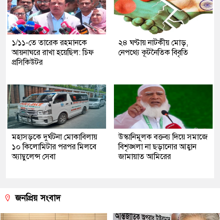
১/১১-তে তারেক রহমানকে
২৪ ঘণ্টায় নাটকীয় মোড়,
আয়নাঘরে রাখা হয়েছিল: চিফ
নেপথ্যে কূটনৈতিক বিবৃতি
প্রসিকিউটর
মহাসড়কে দুর্ঘটনা মোকাবিলায়
উস্কানিমূলক বক্তব্য দিয়ে সমাজে
১০ কিলোমিটার পরপর মিলবে
বিশৃঙ্খলা না ছড়ানোর আহ্বান
অ্যাম্বুলেন্স সেবা
জামায়াত আমিরের
জনপ্রিয় সংবাদ