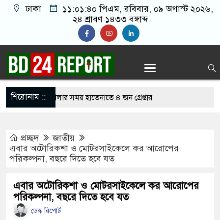
ঢাকা
১১:০১:৪১ পিএম
, রবিবার, ০৯ অগাস্ট ২০২৬,
২৪ শ্রাবণ ১৪৩৩ বঙ্গাব্দ
শিরোনাম ::
লাইন জুয়া খেলার সময় হাতেনাতে ৪ জন গ্রেপ্তার
করেন তাহলে আওয়ামী লীগের দোষ কী ছিল: রুমিন
প্রচ্ছদ
জাতীয়
এবার অটোরিকশা ও মোটরসাইকেলে কর আরোপের
পরিকল্পনা, বছরে দিতে হবে যত
শোধে অসহায় মায়ের মাথার চুল বিক্রি
ভারেজে অমায়িক ব্যবহার পান, জানালেন নারী
এবার অটোরিকশা ও মোটরসাইকেলে কর আরোপের
পরিকল্পনা, বছরে দিতে হবে যত
ডেস্ক রিপোর্ট