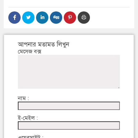
আপনার মতামত লিখুন
মেসেজ বক্স
নাম :
ই-মেইল :
ওয়েবসাইট :