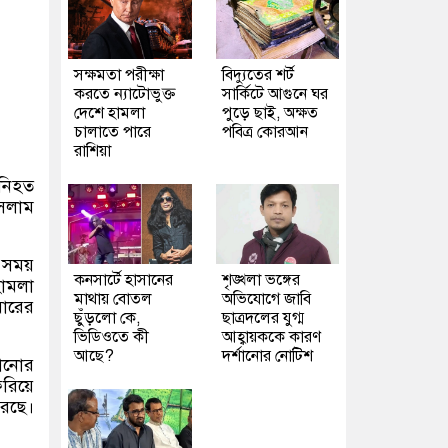
সক্ষমতা পরীক্ষা
বিদ্যুতের শর্ট
করতে ন্যাটোভুক্ত
সার্কিটে আগুনে ঘর
দেশে হামলা
পুড়ে ছাই, অক্ষত
চালাতে পারে
পবিত্র কোরআন
রাশিয়া
 নিহত
ইসলাম
় সময়
কনসার্টে হাসানের
শৃঙ্খলা ভঙ্গের
ামলা
মাথায় বোতল
অভিযোগে জাবি
বারের
ছুঁড়লো কে,
ছাত্রদলের যুগ্ম
ভিডিওতে কী
আহ্বায়ককে কারণ
আছে?
দর্শানোর নোটিশ
নানোর
রিয়ে
করছে।