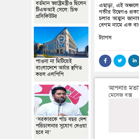
বর্তমান স্বরাষ্ট্রমন্ত্রীও ছিলেন
এছাড়া
,
এই অঞ্চলে
টিএফআই সেলে: চিফ
গভীর উদ্বেগও প্র
প্রসিকিউটর
চলার আহ্বান জান
বেগম নামে এক বাং
ট্যাগস
পাওনা না মিটিয়েই
বাংলাদেশে অর্ডার স্থগিত
করল এলপিপি
আপনার মতা
মেসেজ বক্স
‘সরকারকে পাঁচ বছর দেশ
পরিচালনার সুযোগ দেওয়া
হবে না’