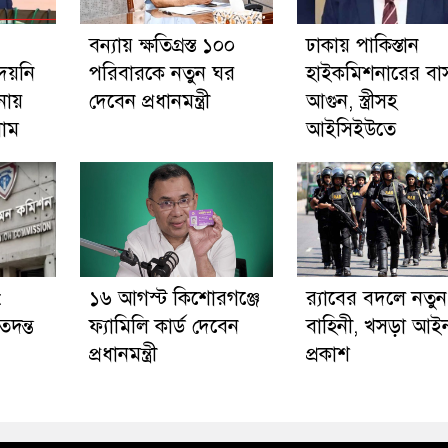
বন্যায় ক্ষতিগ্রস্ত ১০০
ঢাকায় পাকিস্তান
দেয়নি
পরিবারকে নতুন ঘর
হাইকমিশনারের বাস
নায়
দেবেন প্রধানমন্ত্রী
আগুন, স্ত্রীসহ
নাম
আইসিইউতে
:
১৬ আগস্ট কিশোরগঞ্জে
র‍্যাবের বদলে নতুন
তদন্ত
ফ্যামিলি কার্ড দেবেন
বাহিনী, খসড়া আই
প্রধানমন্ত্রী
প্রকাশ