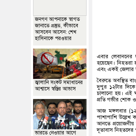
জনগণ আপনাকে স্বাগত
জানাতে প্রস্তুত, কীভাবে
আসবেন আসেন: শেখ
হাসিনাকে পরওয়ার
এবার লেবাননের দক
হয়েছেন। নিহতরা 
এবং একই জেলার আ
বৈরুতে অবস্থিত বা
জ্বালানি সংকট সমাধানের
দুপুর ১২টার দি
আশ্বাসে স্বস্তির আভাস
চালানো হয়। এই ঘ
প্রতি গভীর শোক ও
আজ মঙ্গলবার
(
১
পাশাপাশি উল্লেখ ক
আনতে প্রয়োজনীয় আ
দূতাবাস নিহতদের
ভারতে নেওয়ার আগে