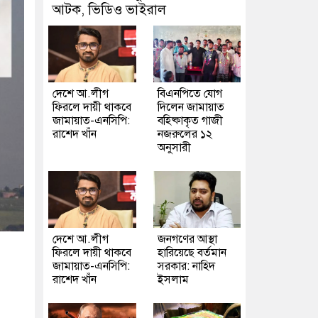
আটক, ভিডিও ভাইরাল
দেশে আ.লীগ
বিএনপিতে যোগ
ফিরলে দায়ী থাকবে
দিলেন জামায়াত
জামায়াত-এনসিপি:
বহিষ্কাকৃত গাজী
রাশেদ খাঁন
নজরুলের ১২
অনুসারী
দেশে আ.লীগ
জনগণের আস্থা
ফিরলে দায়ী থাকবে
হারিয়েছে বর্তমান
জামায়াত-এনসিপি:
সরকার: নাহিদ
রাশেদ খাঁন
ইসলাম