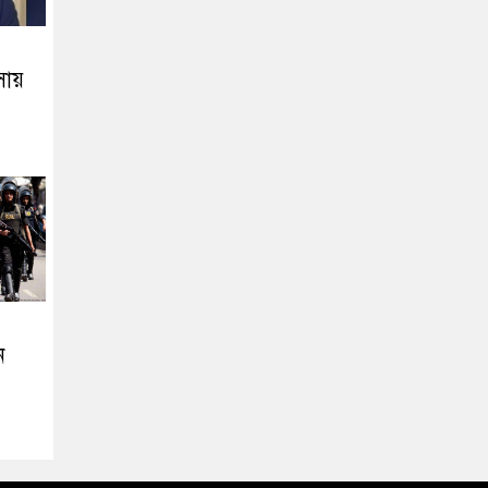
ায়
ন