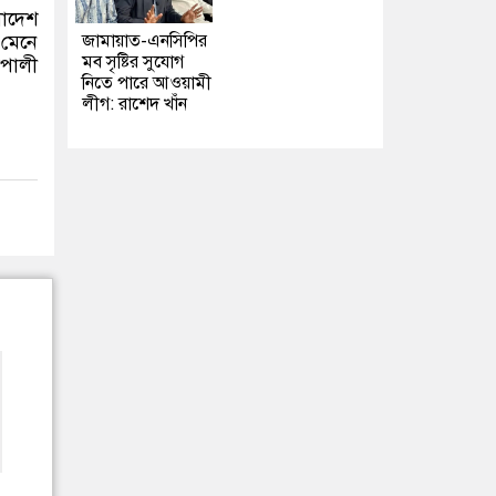
লাদেশ
জামায়াত-এনসিপির
 মেনে
মব সৃষ্টির সুযোগ
িপালী
নিতে পারে আওয়ামী
লীগ: রাশেদ খাঁন