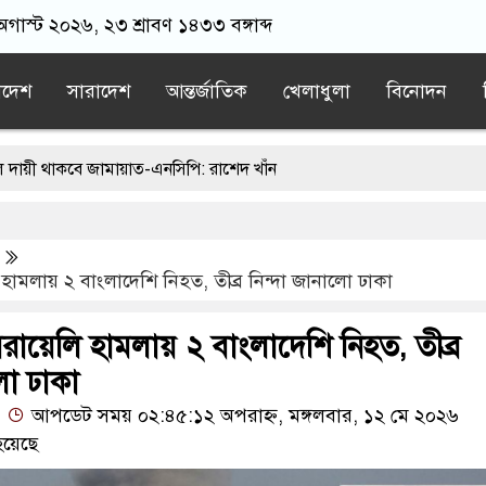
গাস্ট ২০২৬, ২৩ শ্রাবণ ১৪৩৩ বঙ্গাব্দ
াদেশ
সারাদেশ
আন্তর্জাতিক
খেলাধুলা
বিনোদন
জামায়াত-এনসিপি: রাশেদ খাঁন
লে দায়ী থাকবে জামায়াত-এনসিপি: রাশেদ খাঁন
ত দেশে হামলা চালাতে পারে রাশিয়া
হামলায় ২ বাংলাদেশি নিহত, তীব্র নিন্দা জানালো ঢাকা
য় বোতল ছুঁড়লো কে, ভিডিওতে কী আছে?
ায়েলি হামলায় ২ বাংলাদেশি নিহত, তীব্র
নসিপির মব সৃষ্টির সুযোগ নিতে পারে আওয়ামী লীগ: রাশেদ খাঁন
লো ঢাকা
আপডেট সময় ০২:৪৫:১২ অপরাহ্ন, মঙ্গলবার, ১২ মে ২০২৬
হয়েছে