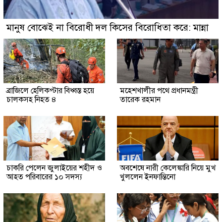
মানুষ বোঝেই না বিরোধী দল কিসের বিরোধিতা করে: মান্না
ব্রাজিলে হেলিকপ্টার বিধ্বস্ত হয়ে
মহেশখালীর পথে প্রধানমন্ত্রী
চালকসহ নিহত ৪
তারেক রহমান
চাকরি পেলেন জুলাইয়ের শহীদ ও
অবশেষে নারী কেলেঙ্কারি নিয়ে মুখ
আহত পরিবারের ১০ সদস্য
খুললেন ইনফান্তিনো