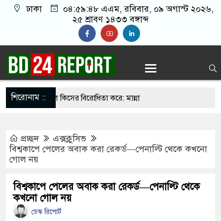
ঢাকা
০৪:৫৯:৪৯ এএম
, রবিবার, ০৯ অগাস্ট ২০২৬,
২৫ শ্রাবণ ১৪৩৩ বঙ্গাব্দ
শিরোনাম ::
 না বিরোধী দল কিসের বিরোধিতা করে: মান্না
লিকপ্টার বিধ্বস্ত হয়ে চালকসহ নিহত ৪
প্রচ্ছদ
এক্সক্লুসিভ
থে প্রধানমন্ত্রী তারেক রহমান
বিশ্বকাপে পেলের অবাক করা রেকর্ড—পেনাল্টি থেকে কখনো
গোল নয়
েন জুলাইয়ের শহীদ ও আহত পরিবারের ১০ সদস্য
 কেলেঙ্কারি নিয়ে মুখ খুললেন ইনফান্তিনো
বিশ্বকাপে পেলের অবাক করা রেকর্ড—পেনাল্টি থেকে
কখনো গোল নয়
াবা ভাঙ্গার ৫ ভবিষ্যদ্বাণী, মিলে গেছে ২টি
ডেস্ক রিপোর্ট