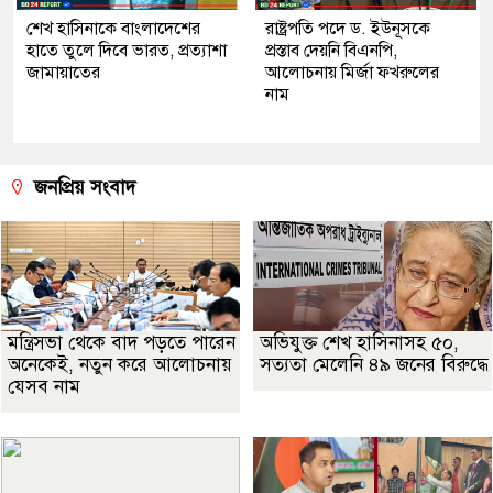
শেখ হাসিনাকে বাংলাদেশের
রাষ্ট্রপতি পদে ড. ইউনূসকে
হাতে তুলে দিবে ভারত, প্রত্যাশা
প্রস্তাব দেয়নি বিএনপি,
জামায়াতের
আলোচনায় মির্জা ফখরুলের
নাম
জনপ্রিয় সংবাদ
মন্ত্রিসভা থেকে বাদ পড়তে পারেন
অভিযুক্ত শেখ হাসিনাসহ ৫০,
অনেকেই, নতুন করে আলোচনায়
সত্যতা মেলেনি ৪৯ জনের বিরুদ্ধে
যেসব নাম