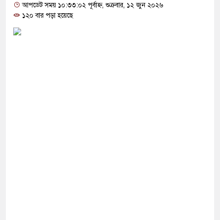
সমমানের ফল প্রকাশ কাল, দেখবেন যেভাবে
আপডেট সময় ১০:৩৩:০২ পূর্বাহ্ন, শুক্রবার, ১২ জুন ২০২৬
১২০ বার পড়া হয়েছে
কক্সবাজারের পথে প্রধানমন্ত্রী
অস্ত্র ‘কমে যাওয়ায়’ উৎপাদন বাড়ানোর নির্দেশ যুক্তরাষ্ট্রের
িরুদ্ধে মুসলিম দেশগুলোকে ঐক্যবদ্ধ হওয়ার আহ্বান