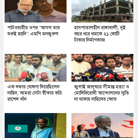
পাটওয়ারীর ওপর ‘আসল মার
হাসপাতালহীন রাঙ্গাবালী, দুই
শুরুই হয়নি’: এমপি মনজুরুল
বছর ধরে থমকে ২১ কোটি
টাকার নির্মাণকাজ
এক দফার ঘোষণা দিয়েছিলেন
জুলাই জাদুঘরে সীমান্ত হত্যা ও
নাহিদ, আমরা সেটা স্বীকার করি:
মোদিবিরোধী আন্দোলনের স্মৃতি
রাশেদ খাঁন
না থাকায় নাহিদের ক্ষোভ