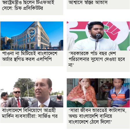
স্বরাষ্ট্রমন্ত্রীও ছিলেন টিএফআই
আশ্বাসে স্বস্তির আভাস
সেলে: চিফ প্রসিকিউটর
পাওনা না মিটিয়েই বাংলাদেশে
‘সরকারকে পাঁচ বছর দেশ
অর্ডার স্থগিত করল এলপিপি
পরিচালনার সুযোগ দেওয়া হবে
না’
বাংলাদেশে বিনিয়োগে আগ্রহী
‘সারা জীবন ভারতেই কাটালাম,
মার্কিন ব্যবসায়ীরা: সার্জিও গর
অথচ বাংলাদেশি বানিয়ে
বাংলাদেশে ঠেলে দিলো’