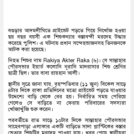
বগুড়ার আদমদীঘিতে প্রাইভেট পড়তে গিয়ে নিখোঁজ হওয়া
ছয় বছর বয়সী এক শিশুকন্যার বস্তাবন্দী মরদেহ উদ্ধার
করেছে পুলিশ। এ ঘটনায় প্রধান সন্দেহভাজনসহ তিনজনকে
আটক করা হয়েছে।
নিহত শিশুর নাম
Rakiya Akter Raka
(৬)। সে সান্তাহার
পৌরসভার ইয়ার্ড কলোনি নূরানি মাদরাসার শিশু শ্রেণির
ছাত্রী ছিল। তার বাবা রায়হান আলী।
স্থানীয় সূত্রে জানা যায়, বৃহস্পতিবার (১১ জুন) বিকেল সাড়ে
৪টার দিকে রাকা প্রতিদিনের মতো প্রাইভেট পড়তে যাওয়ার
উদ্দেশ্যে বাড়ি থেকে বের হয়। নির্ধারিত সময় পেরিয়ে
গেলেও সে বাড়িতে না ফেরায় পরিবারের সদস্যরা
খোঁজাখুঁজি শুরু করেন।
পরবর্তীতে রাত সাড়ে ১০টার দিকে সান্তাহার পৌরসভার
সাহেবপাড়া এলাকার একটি বাড়িতে সাদা প্লাস্টিকের বস্তার
ভেতরে শিশুটির মরদেহ পাওয়া যায়। খবর পেয়ে স্থানীয়রা