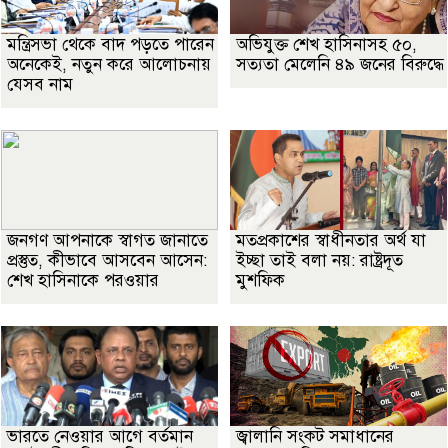
মন্ত্রিসভা থেকে বাদ পড়তে পারেন
অভিযুক্ত শেখ হাসিনাসহ ৫০,
অনেকেই, নতুন করে আলোচনায়
সত্যতা মেলেনি ৪৯ জনের বিরুদ্ধে
যেসব নাম
জনগণ আপনাকে স্বাগত জানাতে
মতপ্রকাশের স্বাধীনতার অর্থ যা
প্রস্তুত, কীভাবে আসবেন আসেন:
ইচ্ছা তাই বলা নয়: রাষ্ট্রদূত
শেখ হাসিনাকে পরওয়ার
মুশফিক
ভারতে নেওয়ার আগে বর্তমান
জ্বালানি সংকট সমাধানের