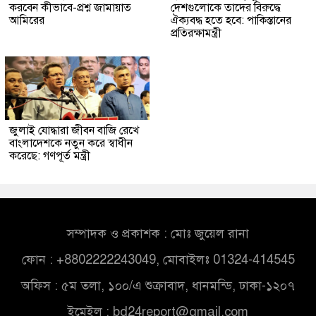
করবেন কীভাবে-প্রশ্ন জামায়াত
দেশগুলোকে তাদের বিরুদ্ধে
আমিরের
ঐক্যবদ্ধ হতে হবে: পাকিস্তানের
প্রতিরক্ষামন্ত্রী
জুলাই যোদ্ধারা জীবন বাজি রেখে
বাংলাদেশকে নতুন করে স্বাধীন
করেছে: গণপূর্ত মন্ত্রী
সম্পাদক ও প্রকাশক : মোঃ জুয়েল রানা
ফোন : +8802222243049, মোবাইলঃ 01324-414545
অফিস : ৫ম তলা, ১০০/এ শুক্রাবাদ, ধানমন্ডি, ঢাকা-১২০৭
ইমেইল :
bd24report@gmail.com