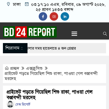
ঢাকা
০৩:১৭:১১ এএম
, রবিবার, ০৯ অগাস্ট ২০২৬,
২৫ শ্রাবণ ১৪৩৩ বঙ্গাব্দ
শিরোনাম ::
নলাইন জুয়া খেলার সময় হাতেনাতে ৪ জন গ্রেপ্তার
 করেন তাহলে আওয়ামী লীগের দোষ কী ছিল: রুমিন
প্রচ্ছদ
এক্সক্লুসিভ
প্রাইভেট পড়তে গিয়েছিল শিশু রাকা, পাওয়া গেল বস্তাবন্দী
মরদেহ
িশোধে অসহায় মায়ের মাথার চুল বিক্রি
কভারেজে অমায়িক ব্যবহার পান, জানালেন নারী
প্রাইভেট পড়তে গিয়েছিল শিশু রাকা, পাওয়া গেল
বস্তাবন্দী মরদেহ
ডেস্ক রিপোর্ট