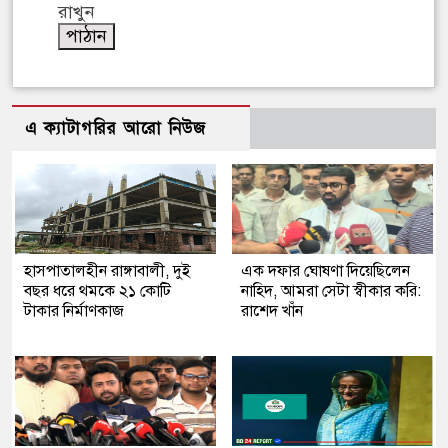
রাখুন
এ ক্যাটাগরির আরো নিউজ
হাসপাতালহীন রাঙ্গাবালী, দুই
এক দফার ঘোষণা দিয়েছিলেন
বছর ধরে থমকে ২১ কোটি
নাহিদ, আমরা সেটা স্বীকার করি:
টাকার নির্মাণকাজ
রাশেদ খাঁন