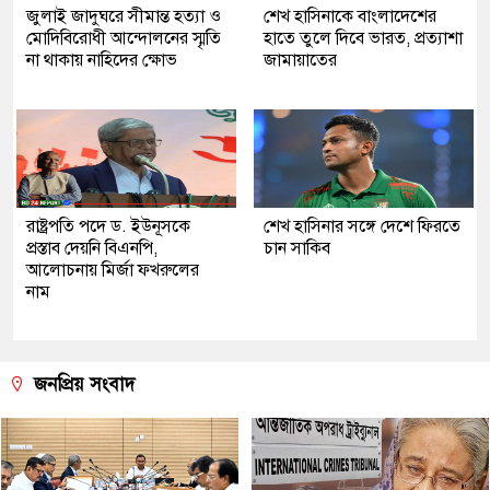
জুলাই জাদুঘরে সীমান্ত হত্যা ও
শেখ হাসিনাকে বাংলাদেশের
মোদিবিরোধী আন্দোলনের স্মৃতি
হাতে তুলে দিবে ভারত, প্রত্যাশা
না থাকায় নাহিদের ক্ষোভ
জামায়াতের
রাষ্ট্রপতি পদে ড. ইউনূসকে
শেখ হাসিনার সঙ্গে দেশে ফিরতে
প্রস্তাব দেয়নি বিএনপি,
চান সাকিব
আলোচনায় মির্জা ফখরুলের
নাম
জনপ্রিয় সংবাদ