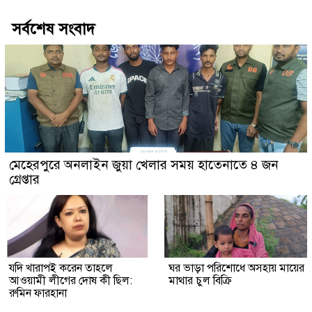
সর্বশেষ সংবাদ
মেহেরপুরে অনলাইন জুয়া খেলার সময় হাতেনাতে ৪ জন
গ্রেপ্তার
যদি খারাপই করেন তাহলে
ঘর ভাড়া পরিশোধে অসহায় মায়ের
আওয়ামী লীগের দোষ কী ছিল:
মাথার চুল বিক্রি
রুমিন ফারহানা