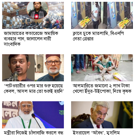
জামায়াতের কভারেজে অমায়িক
ক্লাবে ঢুকে মাতলামি, বিএনপি
ব্যবহার পান, জানালেন নারী
নেতা গ্রেপ্তার
সাংবাদিক
‘পাটওয়ারীর ওপর মার শুরু হয়েছে
আলমারিতে জমানো ২ লাখ টাকা
কেবল, আসল মার তো শুরুই হয়নি’
খেলো ইঁদুর-উইপোকা, নিঃস্ব কৃষক
মন্ত্রীরা নিজেই চাঁদাবাজি করলে বন্ধ
ইসরায়েল ‘অবৈধ’, মুসলিম