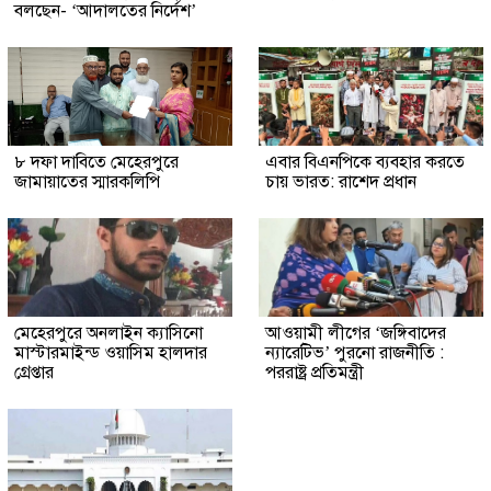
বলছেন- ‘আদালতের নির্দেশ’
৮ দফা দাবিতে মেহেরপুরে
এবার বিএনপিকে ব্যবহার করতে
জামায়াতের স্মারকলিপি
চায় ভারত: রাশেদ প্রধান
মেহেরপুরে অনলাইন ক্যাসিনো
আওয়ামী লীগের ‘জঙ্গিবাদের
মাস্টারমাইন্ড ওয়াসিম হালদার
ন্যারেটিভ’ পুরনো রাজনীতি :
গ্রেপ্তার
পররাষ্ট্র প্রতিমন্ত্রী