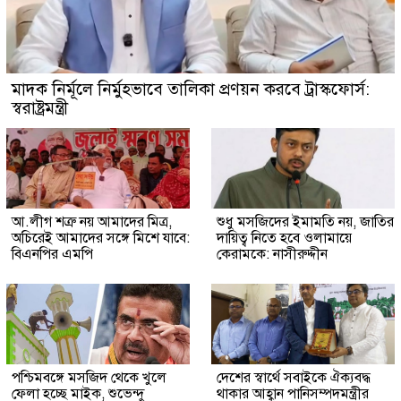
মাদক নির্মূলে নির্মুহভাবে তালিকা প্রণয়ন করবে ট্রাস্কফোর্স:
স্বরাষ্ট্রমন্ত্রী
আ.লীগ শত্রু নয় আমাদের মিত্র,
শুধু মসজিদের ইমামতি নয়, জাতির
অচিরেই আমাদের সঙ্গে মিশে যাবে:
দায়িত্ব নিতে হবে ওলামায়ে
বিএনপির এমপি
কেরামকে: নাসীরুদ্দীন
পশ্চিমবঙ্গে মসজিদ থেকে খুলে
দেশের স্বার্থে সবাইকে ঐক্যবদ্ধ
ফেলা হচ্ছে মাইক, শুভেন্দু
থাকার আহ্বান পানিসম্পদমন্ত্রীর