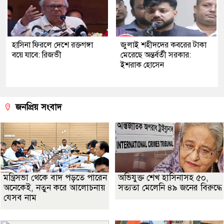
হাসিনা ফিরলে দেশে রক্তগঙ্গা
জুলাই শহীদদের কবরের টাকা
বয়ে যাবে: রিজভী
মেরেছে অন্তর্বর্তী সরকার:
ইশরাক হোসেন
জনপ্রিয় সংবাদ
মন্ত্রিসভা থেকে বাদ পড়তে পারেন
অভিযুক্ত শেখ হাসিনাসহ ৫০,
অনেকেই, নতুন করে আলোচনায়
সত্যতা মেলেনি ৪৯ জনের বিরুদ্ধে
যেসব নাম