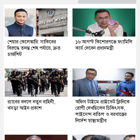
শেয়ার কেলেঙ্কারি: সাকিবের
১৬ আগস্ট কিশোরগঞ্জে ফ্যামিলি
বিরুদ্ধে তদন্ত শেষ পর্যায়ে, দ্রুত
কার্ড দেবেন প্রধানমন্ত্রী
চার্জশিট
র‍্যাবের বদলে নতুন বাহিনী,
অফিস টাইমে প্রাইভেট ক্লিনিকে
খসড়া আইন প্রকাশ
রোগী দেখছিলেন চিকিৎসক,
লাইসেন্স বাতিল ও বরখাস্তের
নির্দেশ স্বাস্থ্যমন্ত্রীর