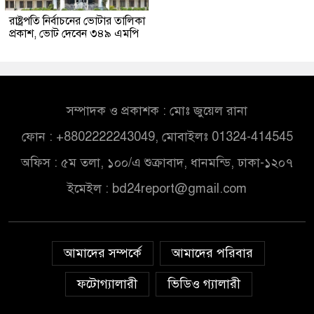
রাষ্ট্রপতি নির্বাচনের ভোটার তালিকা
প্রকাশ, ভোট দেবেন ৩৪৯ এমপি
সম্পাদক ও প্রকাশক : মোঃ জুয়েল রানা
ফোন : +8802222243049, মোবাইলঃ 01324-414545
অফিস : ৫ম তলা, ১০০/এ শুক্রাবাদ, ধানমন্ডি, ঢাকা-১২০৭
ইমেইল :
bd24report@gmail.com
আমাদের সম্পর্কে
আমাদের পরিবার
ফটোগ্যালারী
ভিডিও গ্যালারী