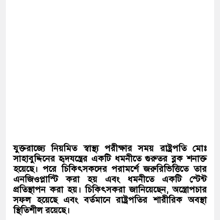
যুক্তরাজ্যে
নিয়মিত
স্বাস্থ্য
পরীক্ষার
সময়
রাষ্ট্রপতি
মোঃ
সাহাবুদ্দিনের
হৃদযন্ত্রের
একটি
ধমনীতে
গুরুতর
ব্লক
শনাক্ত
হয়েছে।
পরে
চিকিৎসকদের
পরামর্শে
জরুরিভিত্তিতে
তার
এনজিওপ্লাস্টি
করা
হয়
এবং
ধমনীতে
একটি
স্টেন্ট
প্রতিস্থাপন
করা
হয়।
চিকিৎসকরা
জানিয়েছেন,
অস্ত্রোপচার
সফল
হয়েছে
এবং
বর্তমানে
রাষ্ট্রপতির
শারীরিক
অবস্থা
স্থিতিশীল
রয়েছে।