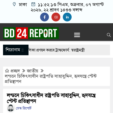
ঢাকা
১১:৫২:১৪ পিএম
, শুক্রবার, ০৭ অগাস্ট ২০২৬,
২২ শ্রাবণ ১৪৩৩ বঙ্গাব্দ
শিরোনাম ::
নির্মুহভাবে তালিকা প্রণয়ন করবে ট্রাস্কফোর্স: স্বরাষ্ট্রমন্ত্রী
 নয় আমাদের মিত্র, অচিরেই আমাদের সঙ্গে মিশে যাবে:
প্রচ্ছদ
জাতীয়
ি
লন্ডনে চিকিৎসাধীন রাষ্ট্রপতি সাহাবুদ্দিন, হৃদযন্ত্রে স্টেন্ট
প্রতিস্থাপন
ের ইমামতি নয়, জাতির দায়িত্ব নিতে হবে ওলামায়ে
ুদ্দীন
লন্ডনে চিকিৎসাধীন রাষ্ট্রপতি সাহাবুদ্দিন, হৃদযন্ত্রে
স্টেন্ট প্রতিস্থাপন
 মসজিদ থেকে খুলে ফেলা হচ্ছে মাইক, শুভেন্দু বলছেন-
ডেস্ক রিপোর্ট