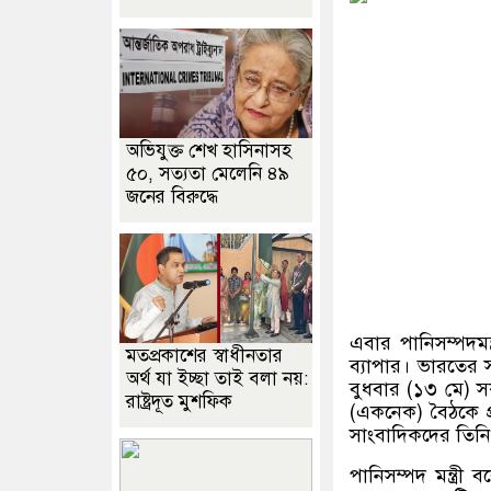
অভিযুক্ত শেখ হাসিনাসহ
৫০, সত্যতা মেলেনি ৪৯
জনের বিরুদ্ধে
এবার পানিসম্পদমন্ত
মতপ্রকাশের স্বাধীনতার
ব্যাপার। ভারতের 
অর্থ যা ইচ্ছা তাই বলা নয়:
বুধবার (১৩ মে) স
রাষ্ট্রদূত মুশফিক
(একনেক) বৈঠকে প্
সাংবাদিকদের তিন
পানিসম্পদ মন্ত্র