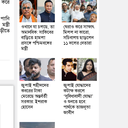
া করে
 পানি
্ত্রী
ওখানে যা চলছে, তা
ঘেরাও করে সাক্ষাৎ
াড়ীতে
অমানবিক: সাকিবের
মিলল না কারো,
বাড়িতে হামলা
সচিবালয় ছাড়লেন
প্রসঙ্গে পশ্চিমবঙ্গের
১১ দলের নেতারা
মন্ত্রী
জুলাই শহীদদের
জুলাই যোদ্ধাদের
কবরের টাকা
কটাক্ষ করলে
মেরেছে অন্তর্বর্তী
‘সুবিধাবাদী যোদ্ধা’
সরকার: ইশরাক
ও শুনতে হবে:
হোসেন
পার্থকে তাজনূভা
জাবীন