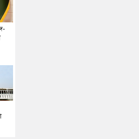
িদ-
ো
া