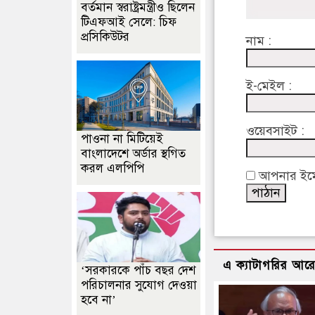
বর্তমান স্বরাষ্ট্রমন্ত্রীও ছিলেন
টিএফআই সেলে: চিফ
প্রসিকিউটর
নাম :
ই-মেইল :
ওয়েবসাইট :
পাওনা না মিটিয়েই
বাংলাদেশে অর্ডার স্থগিত
করল এলপিপি
আপনার ইমেইল
এ ক্যাটাগরির আর
‘সরকারকে পাঁচ বছর দেশ
পরিচালনার সুযোগ দেওয়া
হবে না’