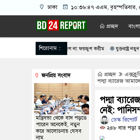
ঢাকা
১০:৩৬:৪৭ এএম
, বৃহস্পতিবার,
প্রচ্ছদ
বাংল
শিরোনাম ::
ায়াত জুলাই আন্দোলনে ছিল না: ফয়জুল করীম
যুক্তরাষ্ট্র নতুন হামল
ংল্যান্ডকে হারানোর দিনটিকে ‘জাতীয় দিবস’ ঘোষণা আর্জেন্টিনার
মানবত
প্রচ্ছদ
এক্সক্ল
জনপ্রিয় সংবাদ
দেশে রক্তগঙ্গা বয়ে যাবে: রিজভী
ওখানে যা চলছে, তা অমানবিক: সাকিবের বাড়
পদ্মা ব্যারেজ আমাদের
ক্ষাৎ মিলল না কারো, সচিবালয় ছাড়লেন ১১ দলের নেতারা
জুলাই শহীদদে
পদ্মা ব্যারে
র কটাক্ষ করলে ‘সুবিধাবাদী যোদ্ধা’ ও শুনতে হবে: পার্থকে তাজনূভা জাবীন
নেই: পানিসম্প
মন্ত্রিসভা থেকে বাদ পড়তে
ডেস্ক রিপোর্ট
পারেন অনেকেই, নতুন
২৪৮ বার পড়া 
করে আলোচনায় যেসব
নাম