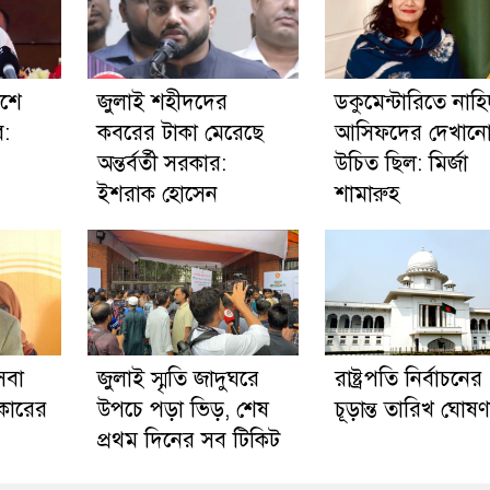
েশে
জুলাই শহীদদের
ডকুমেন্টারিতে নাহ
ে:
কবরের টাকা মেরেছে
আসিফদের দেখান
অন্তর্বর্তী সরকার:
উচিত ছিল: মির্জা
ইশরাক হোসেন
শামারুহ
সেবা
জুলাই স্মৃতি জাদুঘরে
রাষ্ট্রপতি নির্বাচনের
রকারের
উপচে পড়া ভিড়, শেষ
চূড়ান্ত তারিখ ঘোষণ
প্রথম দিনের সব টিকিট