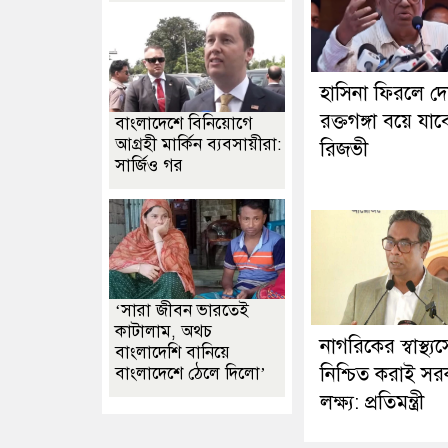
হাসিনা ফিরলে দ
রক্তগঙ্গা বয়ে যাব
বাংলাদেশে বিনিয়োগে
আগ্রহী মার্কিন ব্যবসায়ীরা:
রিজভী
সার্জিও গর
‘সারা জীবন ভারতেই
কাটালাম, অথচ
নাগরিকের স্বাস্থ্য
বাংলাদেশি বানিয়ে
নিশ্চিত করাই স
বাংলাদেশে ঠেলে দিলো’
লক্ষ্য: প্রতিমন্ত্রী