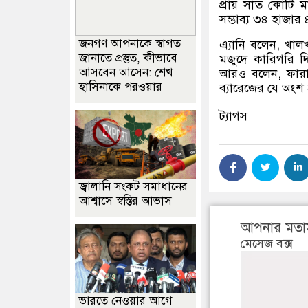
প্রায় সাত কোটি 
সম্ভাব্য ৩৪ হাজার 
জনগণ আপনাকে স্বাগত
এ্যানি বলেন, খালখ
জানাতে প্রস্তুত, কীভাবে
মজুদে কারিগরি দিকট
আসবেন আসেন: শেখ
আরও বলেন, ফারাক্
হাসিনাকে পরওয়ার
ব্যারেজের যে অংশ
ট্যাগস
জ্বালানি সংকট সমাধানের
আশ্বাসে স্বস্তির আভাস
আপনার মতা
মেসেজ বক্স
ভারতে নেওয়ার আগে