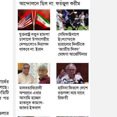
আন্দোলনে ছিল না: ফয়জুল করীম
যুক্তরাষ্ট্র নতুন হামলা
সেমিফাইনালে
চালালে উপসাগরীয়
ইংল্যান্ডকে
দেশগুলোও নিরাপদ
হারানোর দিনটিকে
থাকবে না: ইরান
‘জাতীয় দিবস’
ঘোষণা আর্জেন্টিনার
র্থের
চলছে।
মানবতাবিরোধী
হাসিনা ফিরলে দেশে
কমিটি
অপরাধে এবার
রক্তগঙ্গা বয়ে যাবে:
ের পর
আসামি হচ্ছেন
রিজভী
মাকসুদ কামাল-
জাফর ইকবাল
জেলার