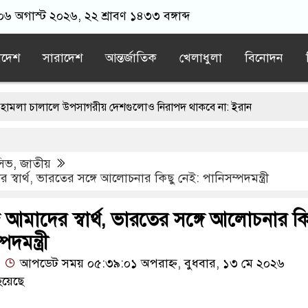
 ০৬ অগাস্ট ২০২৬, ২২ শ্রাবণ ১৪৩৩ বঙ্গাব্দ
াদেশ
সারাদেশ
আন্তর্জাতিক
খেলাধুলা
বিনোদন
া চালালে উপসাগরীয় দেশগুলোও নিরাপদ থাকবে না: ইরান
াবিরোধী অপরাধে এবার আসামি হচ্ছেন মাকসুদ কামাল-জাফর ইকবাল
ুসিভ
,
জাতীয়
িতে হামলা প্রসঙ্গে পশ্চিমবঙ্গের মন্ত্রী
 স্বার্থ, ভারতের সঙ্গে আলোচনার কিছু নেই: পানিসম্পদমন্ত্রী
র কবরের টাকা মেরেছে অন্তর্বর্তী সরকার: ইশরাক হোসেন
জ আমাদের স্বার্থ, ভারতের সঙ্গে আলোচনার কি
ইউক্রেনকে ধ্বংস করতে উত্তর কোরিয়ার ১২০টি ব্যালিস্টিক মিসাইল মোতায়েন
দমন্ত্রী
আপডেট সময় ০৫:৩৯:০১ অপরাহ্ন, বুধবার, ১৩ মে ২০২৬
হয়েছে