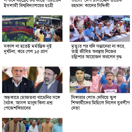
লন্ডনে বয়ফ্রেন্ডের কাছে পাঠাতেন
ভালো’ দেশ চালাচ্ছেন তারেক
ইসলামী বিশ্ববিদ্যালয়ের ছাত্রী
রহমান: কাদের সিদ্দিকী
সকাল না হতেই মর্মান্তিক দুই
মৃত্যুর পর যদি সন্তানেরা না করে,
দুর্ঘটনা, ঝরে গেল ১৫ প্রাণ
তাই জীবিত অবস্থায় নিজের
চল্লিশার আয়োজন করলেন বৃদ্ধ
অন্ধকারে মোজতবা খামেনির সঙ্গে
সিঙ্গারার লোভ দেখিয়ে স্কুল
বৈঠক, আসল মানুষ কিনা প্রশ্ন
শিক্ষার্থীদের মিছিলে নিলেন যুবলীগ
পেজেশকিয়ানের
নেতা