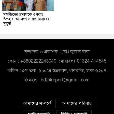
মসজিদের ইমামকে ওমরাহ
উপহার, আবেগে ভাসল বিদায়ের
মুহূর্ত
সম্পাদক ও প্রকাশক : মোঃ জুয়েল রানা
ফোন : +8802222243049, মোবাইলঃ 01324-414545
অফিস : ৫ম তলা, ১০০/এ শুক্রাবাদ, ধানমন্ডি, ঢাকা-১২০৭
ইমেইল :
bd24report@gmail.com
আমাদের সম্পর্কে
আমাদের পরিবার