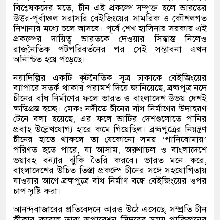
বিশ্লেষকদের মতে, চীন এই প্রকল্পে সম্পৃক্ত হলে ভারতের
উত্তর-পূর্বাঞ্চল সরাসরি বেইজিংয়ের সামরিক ও কৌশলগত
নিশানার মধ্যে চলে আসবে। পূর্বে শেখ হাসিনার সরকার এই
প্রকল্পের দায়িত্ব ভারতকে দেওয়ার সিদ্ধান্ত নিলেও
রাজনৈতিক পটপরিবর্তনের পর সেই সম্ভাবনা এখন
অনিশ্চিত হয়ে পড়েছে।
নয়াদিল্লির একটি কূটনৈতিক সূত্র ঢাকাকে বেইজিংয়ের
ব্যাপারে সতর্ক থাকার পরামর্শ দিয়ে জানিয়েছে, ব্রহ্মপুত্র নদে
চীনের বাঁধ নির্মাণের ফলে ভারত ও বাংলাদেশ উভয় দেশই
ক্ষতিগ্রস্ত হচ্ছে। মেকং নদীতে চীনের বাঁধ নির্মাণের উদাহরণ
টেনে বলা হয়েছে, এর ফলে ভাটির দেশগুলোতে পানির
প্রবাহ উল্লেখযোগ্য হারে কমে গিয়েছিল। ব্রহ্মপুত্রের নিয়ন্ত্রণ
চীনের হাতে থাকলে তা যেকোনো সময় ‘পানিবোমায়’
পরিণত হতে পারে, যা আসাম, অরুণাচল ও বাংলাদেশে
ভয়াবহ বন্যার ঝুঁকি তৈরি করবে। ভারত মনে করে,
বাংলাদেশের উচিত তিস্তা প্রকল্পে চীনের সঙ্গে সহযোগিতায়
যাওয়ার আগে ব্রহ্মপুত্রে বাঁধ নির্মাণ বন্ধে বেইজিংয়ের ওপর
চাপ সৃষ্টি করা।
আনন্দবাজারের প্রতিবেদনে আরও উঠে এসেছে, সম্প্রতি চীন
স্বীকার করেছে তারা অপারেশন সিঁদুরের সময় পাকিস্তানের