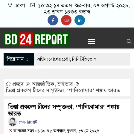
ঢাকা
১০:৩২:১৫ এএম
, শুক্রবার, ০৭ অগাস্ট ২০২৬,
২৩ শ্রাবণ ১৪৩৩ বঙ্গাব্দ
শিরোনাম ::
ফেলের বাসভবনে অগ্নিসংযোগের চেষ্টা, সিসিটিভিতে ৭
প্রচ্ছদ
আন্তর্জাতিক
,
স্লাইডার
র ছাড়াই মার্কিন ঘাঁটিতে নিখুঁত হামলা চালান ইরানি
তিস্তা প্রকল্পে চীনের সম্পৃক্ততা, ‘পানিবোমার’ শঙ্কায় ভারত
তিস্তা প্রকল্পে চীনের সম্পৃক্ততা, ‘পানিবোমার’ শঙ্কায়
রস্ত ১০০ পরিবারকে নতুন ঘর দেবেন প্রধানমন্ত্রী
ভারত
তিকর ছবি তুলে লন্ডনে বয়ফ্রেন্ডের কাছে পাঠাতেন
ডেস্ক রিপোর্ট
আপডেট সময় ০১:১০:৪৫ অপরাহ্ন, বুধবার, ১৩ মে ২০২৬