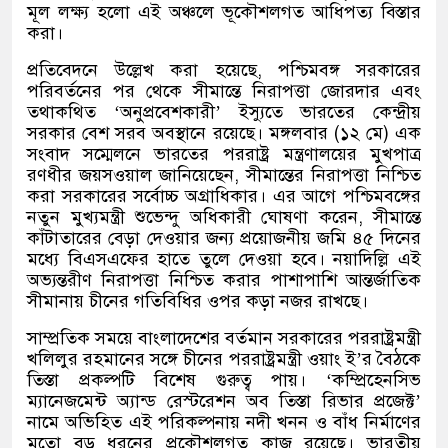
মূল লক্ষ্য হলো এই অঞ্চলে ভূকৌশলগত আধিপত্য বিস্তার
করা।
প্রতিবেদনে উল্লেখ করা হয়েছে, পশ্চিমবঙ্গ সরকারের
পরিবর্তনের পর থেকে সীমান্তে নিরাপত্তা জোরদার এবং
তথাকথিত ‘অনুপ্রবেশকারী’ ইস্যুতে ভারতের কেন্দ্রীয়
সরকার বেশ সরব অবস্থানে রয়েছে। মঙ্গলবার (১২ মে) এক
সংবাদ সম্মেলনে ভারতের পররাষ্ট্র মন্ত্রণালয়ের মুখপাত্র
রণধীর জয়সওয়াল জানিয়েছেন, সীমান্তের নিরাপত্তা নিশ্চিত
করা সরকারের সর্বোচ্চ অগ্রাধিকার। এর আগে পশ্চিমবঙ্গের
নতুন মুখ্যমন্ত্রী শুভেন্দু অধিকারী ঘোষণা করেন, সীমান্তে
কাঁটাতারের বেড়া দেওয়ার জন্য প্রয়োজনীয় জমি ৪৫ দিনের
মধ্যে বিএসএফের হাতে তুলে দেওয়া হবে। নয়াদিল্লি এই
অভ্যন্তরীণ নিরাপত্তা নিশ্চিত করার পাশাপাশি আন্তর্জাতিক
সীমানায় চীনের গতিবিধির ওপর কড়া নজর রাখছে।
সাম্প্রতিক সময়ে বাংলাদেশের বর্তমান সরকারের পররাষ্ট্রমন্ত্রী
খলিলুর রহমানের সঙ্গে চীনের পররাষ্ট্রমন্ত্রী ওয়াং ই’র বৈঠকে
তিস্তা প্রকল্পটি বিশেষ গুরুত্ব পায়। ‘কম্প্রিহেনসিভ
ম্যানেজমেন্ট অ্যান্ড রেস্টরেশন অব তিস্তা রিভার প্রজেক্ট’
নামে অভিহিত এই পরিকল্পনায় নদী খনন ও বাঁধ নির্মাণের
মতো বড় ধরনের প্রকৌশলগত কাজ রয়েছে। ভারতীয়