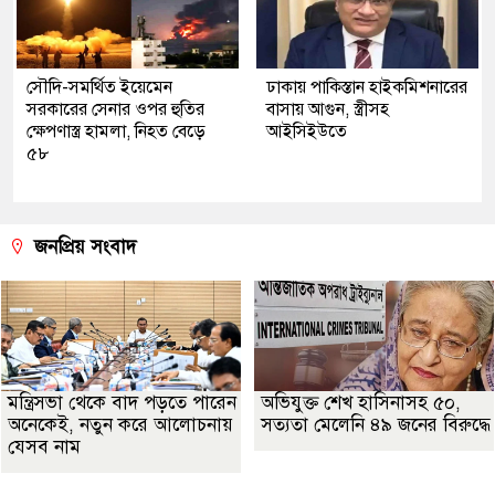
সৌদি-সমর্থিত ইয়েমেন
ঢাকায় পাকিস্তান হাইকমিশনারের
সরকারের সেনার ওপর হুতির
বাসায় আগুন, স্ত্রীসহ
ক্ষেপণাস্ত্র হামলা, নিহত বেড়ে
আইসিইউতে
৫৮
জনপ্রিয় সংবাদ
মন্ত্রিসভা থেকে বাদ পড়তে পারেন
অভিযুক্ত শেখ হাসিনাসহ ৫০,
অনেকেই, নতুন করে আলোচনায়
সত্যতা মেলেনি ৪৯ জনের বিরুদ্ধে
যেসব নাম