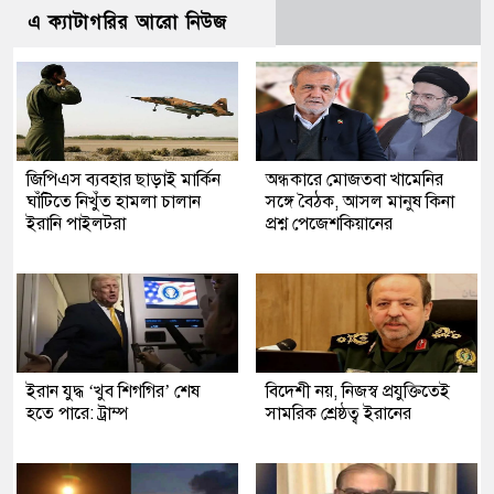
এ ক্যাটাগরির আরো নিউজ
জিপিএস ব্যবহার ছাড়াই মার্কিন
অন্ধকারে মোজতবা খামেনির
ঘাঁটিতে নিখুঁত হামলা চালান
সঙ্গে বৈঠক, আসল মানুষ কিনা
ইরানি পাইলটরা
প্রশ্ন পেজেশকিয়ানের
ইরান যুদ্ধ ‘খুব শিগগির’ শেষ
বিদেশী নয়, নিজস্ব প্রযুক্তিতেই
হতে পারে: ট্রাম্প
সামরিক শ্রেষ্ঠত্ব ইরানের