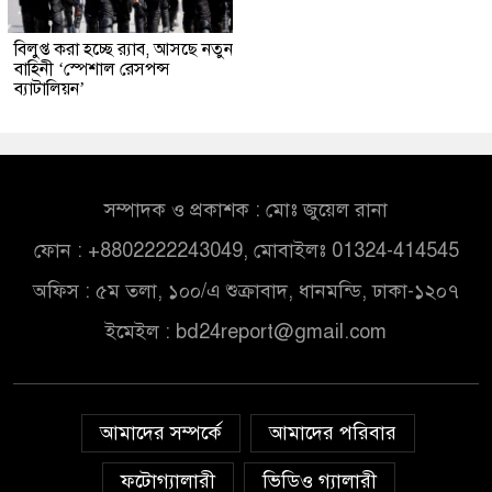
বিলুপ্ত করা হচ্ছে র‍্যাব, আসছে নতুন
বাহিনী ‘স্পেশাল রেসপন্স
ব্যাটালিয়ন’
সম্পাদক ও প্রকাশক : মোঃ জুয়েল রানা
ফোন : +8802222243049, মোবাইলঃ 01324-414545
অফিস : ৫ম তলা, ১০০/এ শুক্রাবাদ, ধানমন্ডি, ঢাকা-১২০৭
ইমেইল :
bd24report@gmail.com
আমাদের সম্পর্কে
আমাদের পরিবার
ফটোগ্যালারী
ভিডিও গ্যালারী