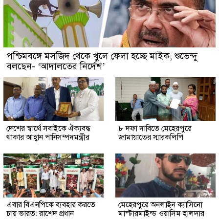
পশ্চিমবঙ্গে মসজিদ থেকে খুলে ফেলা হচ্ছে মাইক, শুভেন্দু
বলছেন- ‘আদালতের নির্দেশ’
দেশের স্বার্থে সবাইকে ঐক্যবদ্ধ
৮ দফা দাবিতে মেহেরপুরে
থাকার আহ্বান পানিসম্পদমন্ত্রীর
জামায়াতের স্মারকলিপি
এবার বিএনপিকে ব্যবহার করতে
মেহেরপুরে অনলাইন ক্যাসিনো
চায় ভারত: রাশেদ প্রধান
মাস্টারমাইন্ড ওয়াসিম হালদার