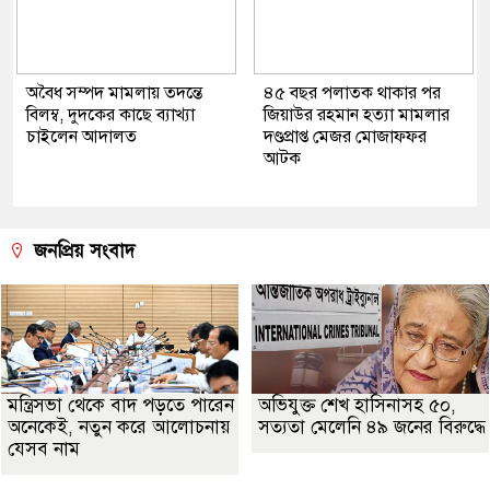
অবৈধ সম্পদ মামলায় তদন্তে
৪৫ বছর পলাতক থাকার পর
বিলম্ব, দুদকের কাছে ব্যাখ্যা
জিয়াউর রহমান হত্যা মামলার
চাইলেন আদালত
দণ্ডপ্রাপ্ত মেজর মোজাফফর
আটক
জনপ্রিয় সংবাদ
মন্ত্রিসভা থেকে বাদ পড়তে পারেন
অভিযুক্ত শেখ হাসিনাসহ ৫০,
অনেকেই, নতুন করে আলোচনায়
সত্যতা মেলেনি ৪৯ জনের বিরুদ্ধে
যেসব নাম