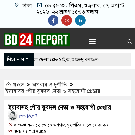
ঢাকা
০৬:৫৮:৩১ পিএম
, শুক্রবার, ০৭ অগাস্ট
২০২৬, ২২ শ্রাবণ ১৪৩৩ বঙ্গাব্দ
শিরোনাম ::
 মসজিদ থেকে খুলে ফেলা হচ্ছে মাইক, শুভেন্দু বলছেন-
দেশ’
প্রচ্ছদ
অপরাধ ও দুর্ণীতি
থে সবাইকে ঐক্যবদ্ধ থাকার আহ্বান পানিসম্পদমন্ত্রীর
ইয়াবাসহ পৌর যুবদল নেতা ও সহযোগী গ্রেপ্তার
ে মেহেরপুরে জামায়াতের স্মারকলিপি
ইয়াবাসহ পৌর যুবদল নেতা ও সহযোগী গ্রেপ্তার
কে ব্যবহার করতে চায় ভারত: রাশেদ প্রধান
ডেস্ক রিপোর্ট
নলাইন ক্যাসিনো মাস্টারমাইন্ড ওয়াসিম হালদার গ্রেপ্তার
আপডেট সময় ১২:১৩:১৪ অপরাহ্ন, বৃহস্পতিবার, ১৪ মে ২০২৬
৭৮৯ বার পড়া হয়েছে