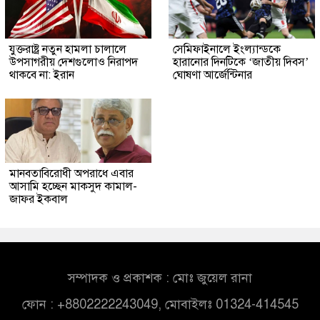
যুক্তরাষ্ট্র নতুন হামলা চালালে
সেমিফাইনালে ইংল্যান্ডকে
উপসাগরীয় দেশগুলোও নিরাপদ
হারানোর দিনটিকে ‘জাতীয় দিবস’
থাকবে না: ইরান
ঘোষণা আর্জেন্টিনার
মানবতাবিরোধী অপরাধে এবার
আসামি হচ্ছেন মাকসুদ কামাল-
জাফর ইকবাল
সম্পাদক ও প্রকাশক : মোঃ জুয়েল রানা
ফোন : +8802222243049, মোবাইলঃ 01324-414545