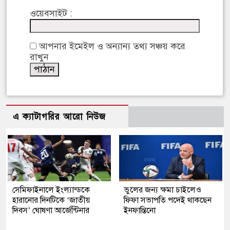
ওয়েবসাইট :
আপনার ইমেইল ও অন্যান্য তথ্য সঞ্চয় করে
রাখুন
এ ক্যাটাগরির আরো নিউজ
সেমিফাইনালে ইংল্যান্ডকে
ভুলের জন্য ক্ষমা চাইলেও
হারানোর দিনটিকে ‘জাতীয়
ফিফা সভাপতি পদেই থাকছেন
দিবস’ ঘোষণা আর্জেন্টিনার
ইনফান্তিনো