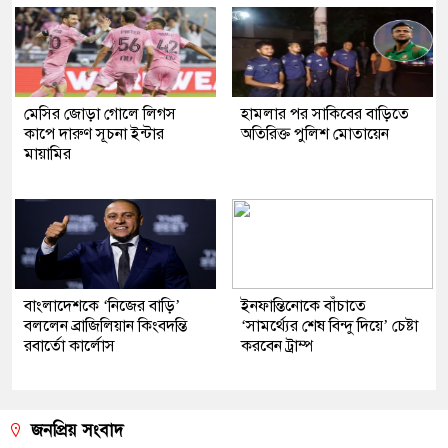
মেসির জোড়া গোলে লিগস
হামলার পর সাকিবের বাড়িতে
কাপে দারুণ সূচনা ইন্টার
অতিরিক্ত পুলিশ মোতায়েন
মায়ামির
বাংলাদেশকে ‘নিজের বাড়ি’
ইনফান্তিনোকে বাঁচাতে
বললেন ব্রাজিলিয়ান কিংবদন্তি
‘সামর্থ্যের শেষ বিন্দু দিয়ে’ চেষ্টা
রবার্তো কার্লোস
করবেন ট্রাম্প
জনপ্রিয় সংবাদ