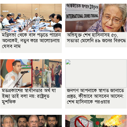
মন্ত্রিসভা থেকে বাদ পড়তে পারেন
অভিযুক্ত শেখ হাসিনাসহ ৫০,
অনেকেই, নতুন করে আলোচনায়
সত্যতা মেলেনি ৪৯ জনের বিরুদ্ধে
যেসব নাম
মতপ্রকাশের স্বাধীনতার অর্থ যা
জনগণ আপনাকে স্বাগত জানাতে
ইচ্ছা তাই বলা নয়: রাষ্ট্রদূত
প্রস্তুত, কীভাবে আসবেন আসেন:
মুশফিক
শেখ হাসিনাকে পরওয়ার