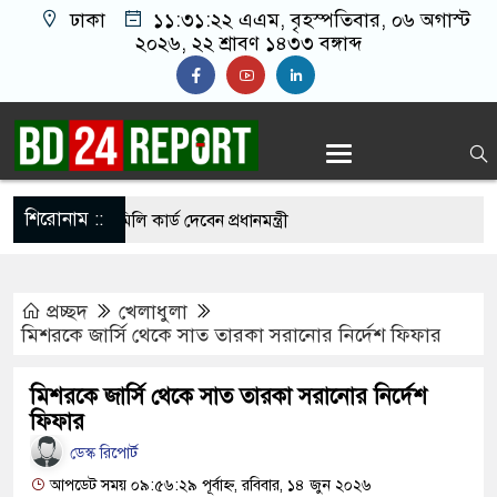
ঢাকা
১১:৩১:২৩ এএম
, বৃহস্পতিবার, ০৬ অগাস্ট
২০২৬, ২২ শ্রাবণ ১৪৩৩ বঙ্গাব্দ
শিরোনাম ::
োরগঞ্জে ফ্যামিলি কার্ড দেবেন প্রধানমন্ত্রী
লে নতুন বাহিনী, খসড়া আইন প্রকাশ
প্রচ্ছদ
খেলাধুলা
াইয়ে পুলিশকে পিটিয়ে র’ক্তা’ক্ত করা হয়েছে, সে দৃশ্য
মিশরকে জার্সি থেকে সাত তারকা সরানোর নির্দেশ ফিফার
মিশরকে জার্সি থেকে সাত তারকা সরানোর নির্দেশ
প্রাইভেট ক্লিনিকে রোগী দেখছিলেন চিকিৎসক,
ফিফার
ডেস্ক রিপোর্ট
বরখাস্তের নির্দেশ স্বাস্থ্যমন্ত্রীর
আপডেট সময় ০৯:৫৬:২৯ পূর্বাহ্ন, রবিবার, ১৪ জুন ২০২৬