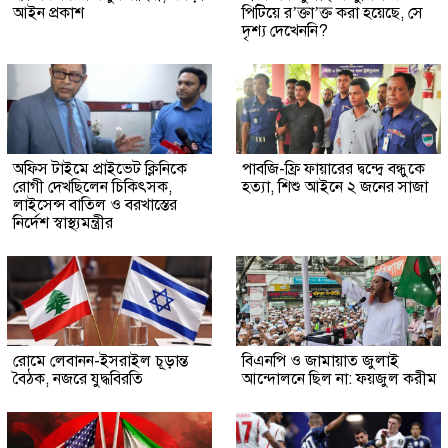
আইন প্রকাশ
পিটিয়ে র’ক্তা’ক্ত করা হয়েছে, সে
দৃশ্য দেখেননি?
অফিস টাইমে প্রাইভেট ক্লিনিকে
পাবজি-ফ্রি ফায়ারের দ্বন্দ্বে বন্ধুকে
রোগী দেখছিলেন চিকিৎসক,
হত্যা, শিশু আইনে ২ জনের সাজা
লাইসেন্স বাতিল ও বরখাস্তের
নির্দেশ স্বাস্থ্যমন্ত্রীর
রোমে লেবানন-ইসরাইল চূড়ান্ত
বিএনপি ও জামায়াত জুলাই
বৈঠক, নজরে যুদ্ধবিরতি
আন্দোলনে ছিল না: ফয়জুল করীম