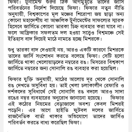
ফিফা। টুর্নামেন্ট শুরুর ঠিক আগমুহূর্তে তাদের জার্সি
পরিবর্তনের নির্দেশ দিয়েছে ফিফা। ফিফার নতুন নীতি
অনুযায়ী
,
বিশ্বকাপের মূল মঞ্চের শিরোপা জয় ছাড়া অন্য
কোনো মহাদেশীয় বা আঞ্চলিক টুর্নামেন্টের সাফল্যের স্মারক
হিসেবে জার্সিতে কোনো তারকা চিহ্ন ব্যবহার করা যাবে না।
ফলে আফ্রিকার সফলতম দল হওয়া সত্ত্বেও বিশ্বমঞ্চে সেই
ইতিহাস বাদ দিয়েই মাঠে নামতে হচ্ছে মিশরকে।
শুধু তারকা বাদ দেওয়াই নয়
,
আরও একটি কারণে মিশরকে
তাদের জার্সি সংশোধন করতে বলেছে ফিফা। সেটি হলো
জার্সিতে থাকা খেলোয়াড়দের নম্বরের রঙ। মিসরের বিশ্বকাপ
জার্সিতে নম্বরের জন্য সোনালি রঙ ব্যবহার করা হয়েছিল।
ফিফার যুক্তি অনুযায়ী
,
মাঠের আলোয় দূর থেকে সোনালি
রঙ দেখতে অসুবিধা হয়। তাই খেলা চলাকালীন রেফারি ও
দর্শকদের সুবিধার্থে সেই সোনালি রঙ বদলে আরও সাদা
রঙের নম্বর ব্যবহারের অনুরোধ জানানো হয়েছে।
ফিফার
এই কঠোর নিয়মের বেড়াজালে অবশ্য কেবল মিশরই
পড়েনি। এর আগে হাইতি ফুটবল দলের জার্সিতে
রাজনৈতিক বার্তা থাকার অভিযোগে তাদের জার্সিও
পরিবর্তন করতে বাধ্য করেছিল ফিফা।