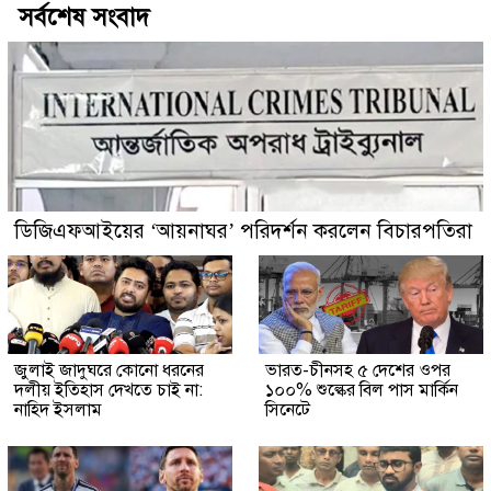
সর্বশেষ সংবাদ
ডিজিএফআইয়ের ‘আয়নাঘর’ পরিদর্শন করলেন বিচারপতিরা
জুলাই জাদুঘরে কোনো ধরনের
ভারত-চীনসহ ৫ দেশের ওপর
দলীয় ইতিহাস দেখতে চাই না:
১০০% শুল্কের বিল পাস মার্কিন
নাহিদ ইসলাম
সিনেটে