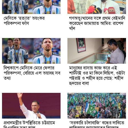
মেসিকে ‘হত্যার’ ভয়ংকর
গণঅভ্যুত্থানের সঙ্গে প্রথম বেইমানি
পরিকল্পনা ফাঁস
করেছেন জামায়াত আমির: রাশেদ
খাঁন
বিশ্বকাপে মেসিকে মেরে ফেলার
মানুষের বাসায় কাজ করে এই
পরিকল্পনা, বেরিয়ে এল ভয়াবহ সব
শার্টটাই ওর মা কিনে দিছিল, ওইটা
তথ্য
পইরাই ও শহীদ হয়ে গেছে: শহীদ
হৃদয়ের বাবা
প্রধানমন্ত্রীর উপস্থিতিতে চট্টগ্রামে
‘সরকারি চাঁদাবাজি’ বন্ধের দাবিতে