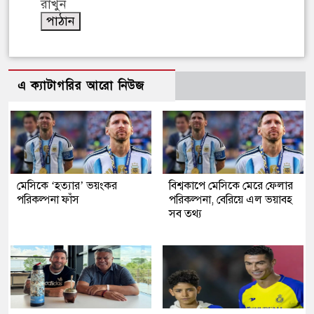
রাখুন
এ ক্যাটাগরির আরো নিউজ
মেসিকে ‘হত্যার’ ভয়ংকর
বিশ্বকাপে মেসিকে মেরে ফেলার
পরিকল্পনা ফাঁস
পরিকল্পনা, বেরিয়ে এল ভয়াবহ
সব তথ্য