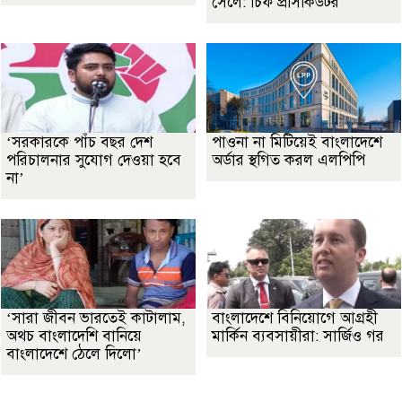
সেলে: চিফ প্রসিকিউটর
‘সরকারকে পাঁচ বছর দেশ
পাওনা না মিটিয়েই বাংলাদেশে
পরিচালনার সুযোগ দেওয়া হবে
অর্ডার স্থগিত করল এলপিপি
না’
‘সারা জীবন ভারতেই কাটালাম,
বাংলাদেশে বিনিয়োগে আগ্রহী
অথচ বাংলাদেশি বানিয়ে
মার্কিন ব্যবসায়ীরা: সার্জিও গর
বাংলাদেশে ঠেলে দিলো’