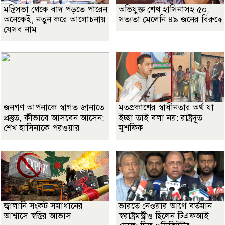
মন্ত্রিসভা থেকে বাদ পড়তে পারেন
অভিযুক্ত শেখ হাসিনাসহ ৫০,
অনেকেই, নতুন করে আলোচনায়
সত্যতা মেলেনি ৪৯ জনের বিরুদ্ধে
যেসব নাম
জনগণ আপনাকে স্বাগত জানাতে
মতপ্রকাশের স্বাধীনতার অর্থ যা
প্রস্তুত, কীভাবে আসবেন আসেন:
ইচ্ছা তাই বলা নয়: রাষ্ট্রদূত
শেখ হাসিনাকে পরওয়ার
মুশফিক
জ্বালানি সংকট সমাধানের
ভারতে নেওয়ার আগে বর্তমান
আশ্বাসে স্বস্তির আভাস
স্বরাষ্ট্রমন্ত্রীও ছিলেন টিএফআই