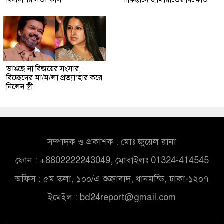
বিএনপির সভা কাল
পাকিস্তানে জামায়াতের বিক্ষোভ
ভাঙছে না বিজয়ের সংসার,
বিচ্ছেদের মা/ম/লা প্রত্যা’হার করে
নিলেন স্ত্রী
সম্পাদক ও প্রকাশক : মোঃ জুয়েল রানা
ফোন : +8802222243049, মোবাইলঃ 01324-414545
অফিস : ৫ম তলা, ১০০/এ শুক্রাবাদ, ধানমন্ডি, ঢাকা-১২০৭
ইমেইল :
bd24report@gmail.com