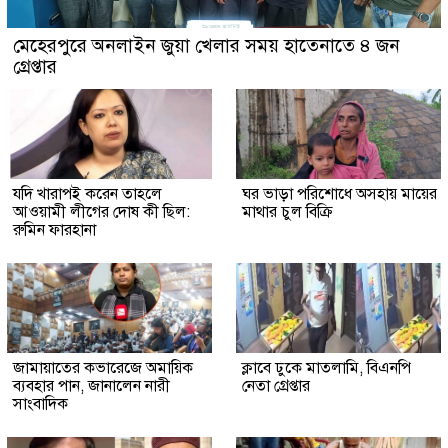
মেহেরপুরে অনলাইন জুয়া খেলার সময় হাতেনাতে ৪ জন
গ্রেপ্তার
যদি খারাপই করেন তাহলে
ঘর ভাড়া পরিশোধে অসহায় মায়ের
আওয়ামী লীগের দোষ কী ছিল:
মাথার চুল বিক্রি
রুমিন ফারহানা
জামায়াতের কভারেজে অমায়িক
ক্লাবে ঢুকে মাতলামি, বিএনপি
ব্যবহার পান, জানালেন নারী
নেতা গ্রেপ্তার
সাংবাদিক