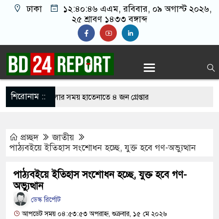
ঢাকা
১২:৪০:৪৬ এএম
, রবিবার, ০৯ অগাস্ট ২০২৬,
২৫ শ্রাবণ ১৪৩৩ বঙ্গাব্দ
শিরোনাম ::
লাইন জুয়া খেলার সময় হাতেনাতে ৪ জন গ্রেপ্তার
করেন তাহলে আওয়ামী লীগের দোষ কী ছিল: রুমিন
প্রচ্ছদ
জাতীয়
পাঠ্যবইয়ে ইতিহাস সংশোধন হচ্ছে, যুক্ত হবে গণ-অভ্যুত্থান
শোধে অসহায় মায়ের মাথার চুল বিক্রি
পাঠ্যবইয়ে ইতিহাস সংশোধন হচ্ছে, যুক্ত হবে গণ-
ারেজে অমায়িক ব্যবহার পান, জানালেন নারী
অভ্যুত্থান
ডেস্ক রির্পোট
আপডেট সময় ০৪:৫৩:৫৩ অপরাহ্ন, শুক্রবার, ১৫ মে ২০২৬