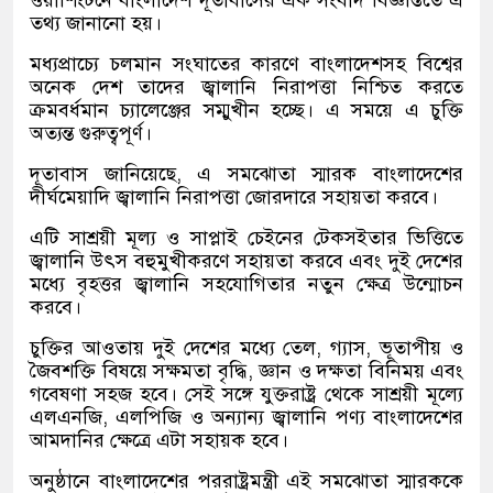
ওয়াশিংটনে বাংলাদেশ দূতাবাসের এক সংবাদ বিজ্ঞপ্তিতে এ
তথ্য জানানো হয়।
মধ্যপ্রাচ্যে চলমান সংঘাতের কারণে বাংলাদেশসহ বিশ্বের
অনেক দেশ তাদের জ্বালানি নিরাপত্তা নিশ্চিত করতে
ক্রমবর্ধমান চ্যালেঞ্জের সম্মুখীন হচ্ছে। এ সময়ে এ চুক্তি
অত্যন্ত গুরুত্বপূর্ণ।
দূতাবাস জানিয়েছে, এ সমঝোতা স্মারক বাংলাদেশের
দীর্ঘমেয়াদি জ্বালানি নিরাপত্তা জোরদারে সহায়তা করবে।
এটি সাশ্রয়ী মূল্য ও সাপ্লাই চেইনের টেকসইতার ভিত্তিতে
জ্বালানি উৎস বহুমুখীকরণে সহায়তা করবে এবং দুই দেশের
মধ্যে বৃহত্তর জ্বালানি সহযোগিতার নতুন ক্ষেত্র উন্মোচন
করবে।
চুক্তির আওতায় দুই দেশের মধ্যে তেল, গ্যাস, ভূতাপীয় ও
জৈবশক্তি বিষয়ে সক্ষমতা বৃদ্ধি, জ্ঞান ও দক্ষতা বিনিময় এবং
গবেষণা সহজ হবে। সেই সঙ্গে যুক্তরাষ্ট্র থেকে সাশ্রয়ী মূল্যে
এলএনজি, এলপিজি ও অন্যান্য জ্বালানি পণ্য বাংলাদেশের
আমদানির ক্ষেত্রে এটা সহায়ক হবে।
অনুষ্ঠানে বাংলাদেশের পররাষ্ট্রমন্ত্রী এই সমঝোতা স্মারককে