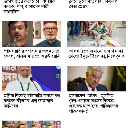
জামায়াতের কভারেজে অমায়িক
ক্লাবে ঢুকে মাতলামি, বিএনপি
ব্যবহার পান, জানালেন নারী
নেতা গ্রেপ্তার
সাংবাদিক
‘পাটওয়ারীর ওপর মার শুরু হয়েছে
আলমারিতে জমানো ২ লাখ টাকা
কেবল, আসল মার তো শুরুই হয়নি’
খেলো ইঁদুর-উইপোকা, নিঃস্ব কৃষক
মন্ত্রীরা নিজেই চাঁদাবাজি করলে বন্ধ
ইসরায়েল ‘অবৈধ’, মুসলিম
করবেন কীভাবে-প্রশ্ন জামায়াত
দেশগুলোকে তাদের বিরুদ্ধে
আমিরের
ঐক্যবদ্ধ হতে হবে: পাকিস্তানের
প্রতিরক্ষামন্ত্রী