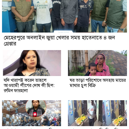
মেহেরপুরে অনলাইন জুয়া খেলার সময় হাতেনাতে ৪ জন
গ্রেপ্তার
যদি খারাপই করেন তাহলে
ঘর ভাড়া পরিশোধে অসহায় মায়ের
আওয়ামী লীগের দোষ কী ছিল:
মাথার চুল বিক্রি
রুমিন ফারহানা