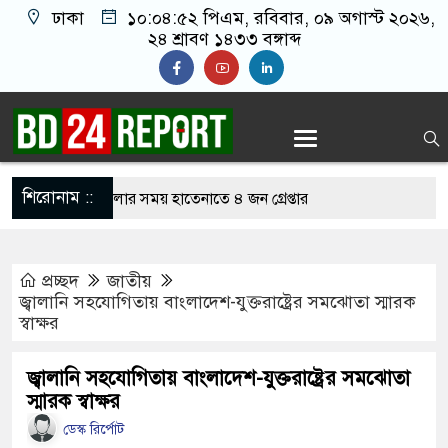
ঢাকা
১০:০৪:৫৩ পিএম
, রবিবার, ০৯ অগাস্ট ২০২৬,
২৪ শ্রাবণ ১৪৩৩ বঙ্গাব্দ
শিরোনাম ::
লাইন জুয়া খেলার সময় হাতেনাতে ৪ জন গ্রেপ্তার
করেন তাহলে আওয়ামী লীগের দোষ কী ছিল: রুমিন
প্রচ্ছদ
জাতীয়
জ্বালানি সহযোগিতায় বাংলাদেশ-যুক্তরাষ্ট্রের সমঝোতা স্মারক
স্বাক্ষর
শোধে অসহায় মায়ের মাথার চুল বিক্রি
ভারেজে অমায়িক ব্যবহার পান, জানালেন নারী
জ্বালানি সহযোগিতায় বাংলাদেশ-যুক্তরাষ্ট্রের সমঝোতা
স্মারক স্বাক্ষর
ডেস্ক রির্পোট