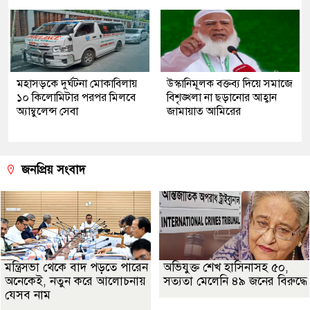
মহাসড়কে দুর্ঘটনা মোকাবিলায়
উস্কানিমূলক বক্তব্য দিয়ে সমাজে
১০ কিলোমিটার পরপর মিলবে
বিশৃঙ্খলা না ছড়ানোর আহ্বান
অ্যাম্বুলেন্স সেবা
জামায়াত আমিরের
জনপ্রিয় সংবাদ
মন্ত্রিসভা থেকে বাদ পড়তে পারেন
অভিযুক্ত শেখ হাসিনাসহ ৫০,
অনেকেই, নতুন করে আলোচনায়
সত্যতা মেলেনি ৪৯ জনের বিরুদ্ধে
যেসব নাম