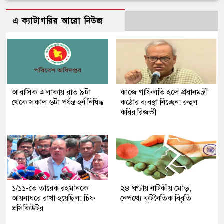
এ ক্যাটাগরির আরো নিউজ
আবাসিক এলাকায় রাত ৯টা
কাজে গাফিলতি হলে প্রধানমন্ত্রী
থেকে সকাল ৬টা পর্যন্ত হর্ন নিষিদ্ধ
কঠোর ব্যবস্থা নিচ্ছেন: রুহুল
কবির রিজভী
১/১১-তে তারেক রহমানকে
২৪ ঘণ্টায় নাটকীয় মোড়,
আয়নাঘরে রাখা হয়েছিল: চিফ
নেপথ্যে কূটনৈতিক বিবৃতি
প্রসিকিউটর