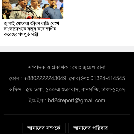
জুলাই যোদ্ধারা জীবন বাজি রেখে
বাংলাদেশকে নতুন করে স্বাধীন
করেছে: গণপূর্ত মন্ত্রী
সম্পাদক ও প্রকাশক : মোঃ জুয়েল রানা
ফোন : +8802222243049, মোবাইলঃ 01324-414545
অফিস : ৫ম তলা, ১০০/এ শুক্রাবাদ, ধানমন্ডি, ঢাকা-১২০৭
ইমেইল :
bd24report@gmail.com
আমাদের সম্পর্কে
আমাদের পরিবার