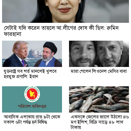
সেটাই যদি করেন তাহলে আ.লীগের দোষ কী ছিল: রুমিন
ফারহানা
যুক্তরাষ্ট্র সব শর্ত মানলেই খুলবে
মারা গেলেন লিওনেল মেসির বাবা
হরমুজ প্রণালি: ইরান
আবাসিক এলাকায় রাত ৯টা থেকে
একসঙ্গে জেলের জালে উঠলো ৪৬
সকাল ৬টা পর্যন্ত হর্ন নিষিদ্ধ
মণ ইলিশ, বিক্রি সাড়ে ৪৮ লাখ
টাকায়