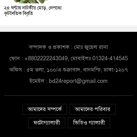
২৪ ঘণ্টায় নাটকীয় মোড়, নেপথ্যে
কূটনৈতিক বিবৃতি
সম্পাদক ও প্রকাশক : মোঃ জুয়েল রানা
ফোন : +8802222243049, মোবাইলঃ 01324-414545
অফিস : ৫ম তলা, ১০০/এ শুক্রাবাদ, ধানমন্ডি, ঢাকা-১২০৭
ইমেইল :
bd24report@gmail.com
আমাদের সম্পর্কে
আমাদের পরিবার
ফটোগ্যালারী
ভিডিও গ্যালারী