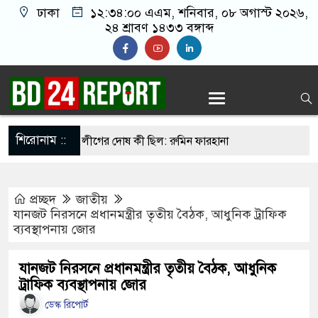
ঢাকা
১২:৩৪:০১ এএম
, শনিবার, ০৮ অগাস্ট ২০২৬,
২৪ শ্রাবণ ১৪৩৩ বঙ্গাব্দ
শিরোনাম ::
করেন তাহলে আ.লীগের দোষ কী ছিল: রুমিন ফারহানা
সব শর্ত মানলেই খুলবে হরমুজ প্রণালি: ইরান
প্রচ্ছদ
জাতীয়
 লিওনেল মেসির বাবা
যানজট নিরসনে প্রধানমন্ত্রীর তৃতীয় বৈঠক, আধুনিক ট্রাফিক
ব্যবস্থাপনায় জোর
য় রাত ৯টা থেকে সকাল ৬টা পর্যন্ত হর্ন নিষিদ্ধ
লের জালে উঠলো ৪৬ মণ ইলিশ, বিক্রি সাড়ে ৪৮ লাখ
যানজট নিরসনে প্রধানমন্ত্রীর তৃতীয় বৈঠক, আধুনিক
ট্রাফিক ব্যবস্থাপনায় জোর
ডেস্ক রিপোর্ট