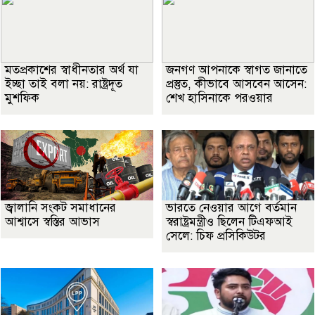
মতপ্রকাশের স্বাধীনতার অর্থ যা
জনগণ আপনাকে স্বাগত জানাতে
ইচ্ছা তাই বলা নয়: রাষ্ট্রদূত
প্রস্তুত, কীভাবে আসবেন আসেন:
মুশফিক
শেখ হাসিনাকে পরওয়ার
জ্বালানি সংকট সমাধানের
ভারতে নেওয়ার আগে বর্তমান
আশ্বাসে স্বস্তির আভাস
স্বরাষ্ট্রমন্ত্রীও ছিলেন টিএফআই
সেলে: চিফ প্রসিকিউটর