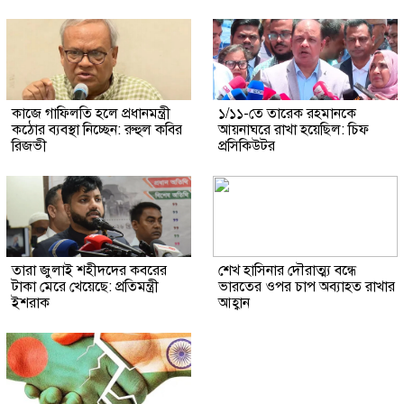
কাজে গাফিলতি হলে প্রধানমন্ত্রী
১/১১-তে তারেক রহমানকে
কঠোর ব্যবস্থা নিচ্ছেন: রুহুল কবির
আয়নাঘরে রাখা হয়েছিল: চিফ
রিজভী
প্রসিকিউটর
তারা জুলাই শহীদদের কবরের
শেখ হাসিনার দৌরাত্ম্য বন্ধে
টাকা মেরে খেয়েছে: প্রতিমন্ত্রী
ভারতের ওপর চাপ অব্যাহত রাখার
ইশরাক
আহ্বান