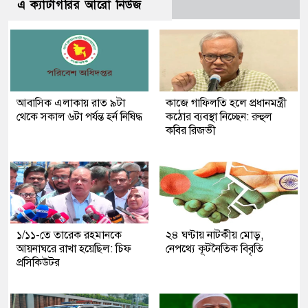
এ ক্যাটাগরির আরো নিউজ
আবাসিক এলাকায় রাত ৯টা
কাজে গাফিলতি হলে প্রধানমন্ত্রী
থেকে সকাল ৬টা পর্যন্ত হর্ন নিষিদ্ধ
কঠোর ব্যবস্থা নিচ্ছেন: রুহুল
কবির রিজভী
১/১১-তে তারেক রহমানকে
২৪ ঘণ্টায় নাটকীয় মোড়,
আয়নাঘরে রাখা হয়েছিল: চিফ
নেপথ্যে কূটনৈতিক বিবৃতি
প্রসিকিউটর