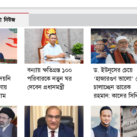
ো নিউজ
বন্যায় ক্ষতিগ্রস্ত ১০০
ড. ইউনূসের চেয়ে
দেয়নি
পরিবারকে নতুন ঘর
‘হাজারগুণ ভালো’ 
নায়
দেবেন প্রধানমন্ত্রী
চালাচ্ছেন তারেক
নাম
রহমান: কাদের সিদ্