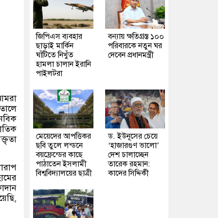
জিপিএস ব্যবহার
বন্যায় ক্ষতিগ্রস্ত ১০০
ছাড়াই মার্কিন
পরিবারকে নতুন ঘর
ঘাঁটিতে নিখুঁত
দেবেন প্রধানমন্ত্রী
হামলা চালান ইরানি
পাইলটরা
আমরা
াতালে
নবিক
জাতিক
মেয়েদের আপত্তিকর
ড. ইউনূসের চেয়ে
্তৃতা
ছবি তুলে লন্ডনে
‘হাজারগুণ ভালো’
বয়ফ্রেন্ডের কাছে
দেশ চালাচ্ছেন
পাঠাতেন ইসলামী
তারেক রহমান:
খারাপ
বিশ্ববিদ্যালয়ের ছাত্রী
কাদের সিদ্দিকী
হামের
কাদান
য়েছি
,