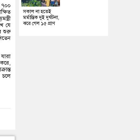
 ৭০০
সকাল না হতেই
ক্ষিত
মর্মান্তিক দুই দুর্ঘটনা,
ন্ত্রী
ঝরে গেল ১৫ প্রাণ
খে যে
 শুরু
দিতেন
 যারা
 করে
,
রান্ত
ে চলে