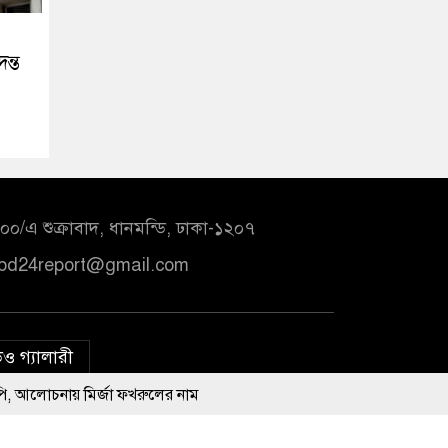
ন্ত
০/এ শুক্রাবাদ, ধানমন্ডি, ঢাকা-১২০৭
bd24report@gmail.com
ও গ্যালারী
র্জা ফখরুলের নাম