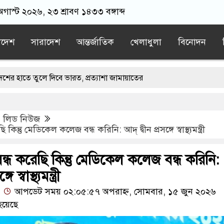
অগাস্ট ২০২৬, ২৩ শ্রাবণ ১৪৩৩ বঙ্গাব্দ
াদেশ
সারাদেশ
আন্তর্জাতিক
খেলাধুলা
বিনোদন
ে দিবে ভারত, প্রত্যাশা জামায়াতের
র সঙ্গে দেশে ফিরতে চান সাকিব
,
লিড নিউজ
ই মার্কিন ঘাঁটিতে নিখুঁত হামলা চালান ইরানি পাইলটরা
িন্তু মেডিকেল কলেজ বন্ধ করিনি: আদ্ দ্বীন প্রসঙ্গে স্বাস্থ্যমন্ত্রী
ে বয়ফ্রেন্ডের কাছে পাঠাতেন ইসলামী বিশ্ববিদ্যালয়ের ছাত্রী
্ধ করেছি কিন্তু মেডিকেল কলেজ বন্ধ করিনি:
হতেই মর্মান্তিক দুই দুর্ঘটনা, ঝরে গেল ১৫ প্রাণ
 স্বাস্থ্যমন্ত্রী
আপডেট সময় ০২:০৫:৫৭ অপরাহ্ন, সোমবার, ১৫ জুন ২০২৬
হয়েছে