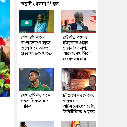
অস্ত্রটি খেলনা পিস্তল
শেখ হাসিনাকে
রাষ্ট্রপতি পদে ড.
বাংলাদেশের হাতে
ইউনূসকে প্রস্তাব
তুলে দিবে ভারত,
দেয়নি বিএনপি,
প্রত্যাশা জামায়াতের
আলোচনায় মির্জা
ফখরুলের নাম
শেখ হাসিনার সঙ্গে
চট্টগ্রামে নওফেলের
দেশে ফিরতে চান
বাসভবনে
সাকিব
অগ্নিসংযোগের চেষ্টা,
সিসিটিভিতে ৭ যুবক