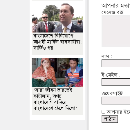
আপনার মতা
মেসেজ বক্স
বাংলাদেশে বিনিয়োগে
আগ্রহী মার্কিন ব্যবসায়ীরা:
সার্জিও গর
নাম :
ই-মেইল :
‘সারা জীবন ভারতেই
ওয়েবসাইট :
কাটালাম, অথচ
বাংলাদেশি বানিয়ে
বাংলাদেশে ঠেলে দিলো’
আপনার ইমেইল