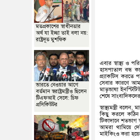
মতপ্রকাশের স্বাধীনতার
অর্থ যা ইচ্ছা তাই বলা নয়:
রাষ্ট্রদূত মুশফিক
এবার স্বাস্থ্য ও পর
হাসপাতাল বন্ধ কর
প্র্যাকটিস করতে
সেবার কারণে আমর
ভারতে নেওয়ার আগে
মাতৃভাষা ইনস্টিট
বর্তমান স্বরাষ্ট্রমন্ত্রীও ছিলেন
শেষে সাংবাদিকদের
টিএফআই সেলে: চিফ
প্রসিকিউটর
স্বাস্থ্যমন্ত্রী বলেন
,
মা
কিছু করলে কঠিন শ
টিকাদানে শতভাগ স্
আমরা থামিয়ে দে
মাইকিংও করা হয়ে