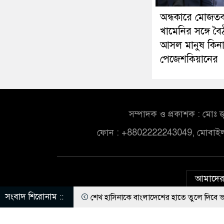
অন্ধকারে মোজতব
খামেনির সঙ্গে বৈ
আসল মানুষ কিনা প
পেজেশকিয়ানের
সম্পাদক ও প্রকাশক : মোঃ জ
ফোন : +8802222243049, মোবাই
আমাদের 
সংবাদ শিরোনাম ::
া পিস্তল
শেখ হাসিনাকে বাংলাদেশের হাতে তুলে দিবে ভারত, প্রত্যাশা জ
চট্টগ্রামে নওফেলের বাসভবনে অগ্নিসংযোগের চেষ্টা, সিসিটিভিতে ৭ যুবক