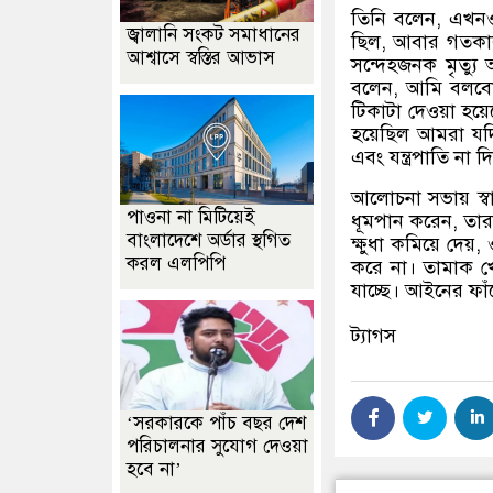
তিনি বলেন
,
এখনও 
জ্বালানি সংকট সমাধানের
ছিল
,
আবার গতকাল 
আশ্বাসে স্বস্তির আভাস
সন্দেহজনক মৃত্যু
বলেন
,
আমি বলবো 
টিকাটা দেওয়া হয়ে
হয়েছিল আমরা যদ
এবং যন্ত্রপাতি না
আলোচনা সভায় স্বাস্থ
পাওনা না মিটিয়েই
ধূমপান করেন
,
তার
বাংলাদেশে অর্ডার স্থগিত
ক্ষুধা কমিয়ে দেয়
,
করল এলপিপি
করে না। তামাক খ
যাচ্ছে। আইনের ফাঁ
ট্যাগস
‘সরকারকে পাঁচ বছর দেশ
পরিচালনার সুযোগ দেওয়া
হবে না’