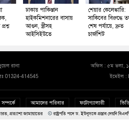
া
ঢাকায় পাকিস্তান
শেয়ার কেলেঙ্কারি:
ঠক,
হাইকমিশনারের বাসায়
সাকিবের বিরুদ্ধে তদ
্রশ্ন
আগুন, স্ত্রীসহ
শেষ পর্যায়ে, দ্রুত
আইসিইউতে
চার্জশিট
ুয়েল রানা
অফিস : ৫ম তলা, ১০
লঃ 01324-414545
ইমেইল :
সম্পর্কে
আমাদের পরিবার
ফটোগ্যালারী
ভিডি
ামায়াতের
রাষ্ট্রপতি পদে ড. ইউনূসকে প্রস্তাব দেয়নি বিএনপি, আলোচনায় মি
© All rights reserved © bd24report.com
Privacy Policy
জিপিএস ব্যবহার ছাড়াই মার্কিন ঘাঁটিতে নিখুঁত হামলা চালান ইরানি পাইলটরা