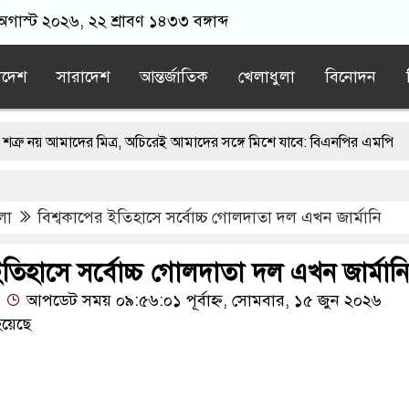
 অগাস্ট ২০২৬, ২২ শ্রাবণ ১৪৩৩ বঙ্গাব্দ
াদেশ
সারাদেশ
আন্তর্জাতিক
খেলাধুলা
বিনোদন
মাদের মিত্র, অচিরেই আমাদের সঙ্গে মিশে যাবে: বিএনপির এমপি
্চিমবঙ্গে মসজিদ থেকে খুলে ফেলা হচ্ছে মাইক, শুভেন্দু বলছেন- ‘আদালতের নি
লা
বিশ্বকাপের ইতিহাসে সর্বোচ্চ গোলদাতা দল এখন জার্মানি
জামায়াতের স্মারকলিপি
এবার বিএনপিকে ব্যবহার করতে চায় ভারত: রাশে
িবাদের ন্যারেটিভ’ পুরনো রাজনীতি : পররাষ্ট্র প্রতিমন্ত্রী
ইতিহাসে সর্বোচ্চ গোলদাতা দল এখন জার্মানি
আপডেট সময় ০৯:৫৬:০১ পূর্বাহ্ন, সোমবার, ১৫ জুন ২০২৬
য়েছে