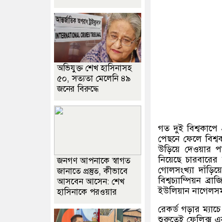
অভিযুক্ত শেখ হাসিনাসহ
৫০, সত্যতা মেলেনি ৪৯
জনের বিরুদ্ধে
গত দুই বিশ্বকাপে 
পেছনে ফেলে বিশ্ব
উড়িয়ে দেওয়ার 
নিয়েছে চারবারের 
জনগণ আপনাকে স্বাগত
গোলসংখ্যা দাঁড়ি
জানাতে প্রস্তুত, কীভাবে
বিশ্বচ্যাম্পিয়ন 
আসবেন আসেন: শেখ
ইউলিয়ান নাগেলসমা
হাসিনাকে পরওয়ার
রেকর্ড গড়ার ম্যা
শুরুতেই ফেলিক্স এ