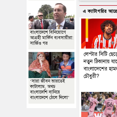
এ ক্যাটাগরির আর
বাংলাদেশে বিনিয়োগে
আগ্রহী মার্কিন ব্যবসায়ীরা:
সার্জিও গর
লেস্টার সিটি ছেড়
নতুন ঠিকানায় যাচ
বাংলাদেশের হাম
চৌধুরী?
‘সারা জীবন ভারতেই
কাটালাম, অথচ
বাংলাদেশি বানিয়ে
বাংলাদেশে ঠেলে দিলো’