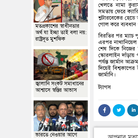
খেলতে নামা কুরা
সমতায় ফেরে ক্যারি
শ্লটারবেকের হেডে 
গোল করে ব্যবধান
মতপ্রকাশের স্বাধীনতার
অর্থ যা ইচ্ছা তাই বলা নয়:
বিরতির পর ম্যাচ 
রাষ্ট্রদূত মুশফিক
এরপর নাথানিয়েল 
শেষ দিকে নিজের দ
স্কোরলাইন দাঁড়ায় 
পর্যন্ত জার্মান আ
দিয়েই বিশ্বকাপে
জার্মানি।
জ্বালানি সংকট সমাধানের
ট্যাগস
আশ্বাসে স্বস্তির আভাস
ভারতে নেওয়ার আগে
আপনার মতা