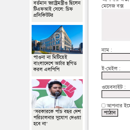
বর্তমান স্বরাষ্ট্রমন্ত্রীও ছিলেন
মেসেজ বক্স
টিএফআই সেলে: চিফ
প্রসিকিউটর
নাম :
পাওনা না মিটিয়েই
বাংলাদেশে অর্ডার স্থগিত
ই-মেইল :
করল এলপিপি
ওয়েবসাইট :
আপনার ইমেইল
‘সরকারকে পাঁচ বছর দেশ
পরিচালনার সুযোগ দেওয়া
হবে না’