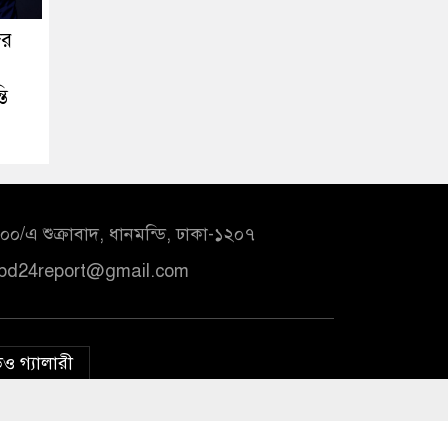
ের
তি
০/এ শুক্রাবাদ, ধানমন্ডি, ঢাকা-১২০৭
bd24report@gmail.com
ও গ্যালারী