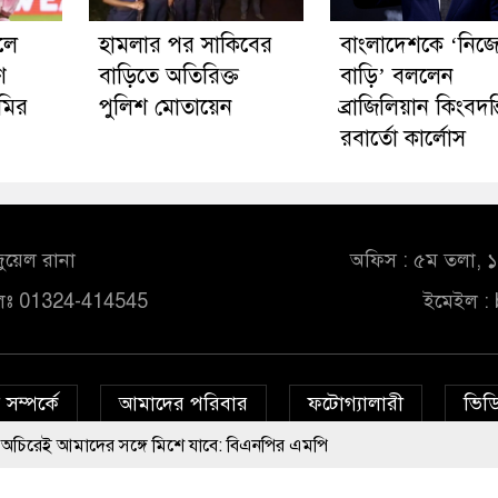
লে
হামলার পর সাকিবের
বাংলাদেশকে ‘নিজ
ণ
বাড়িতে অতিরিক্ত
বাড়ি’ বললেন
ামির
পুলিশ মোতায়েন
ব্রাজিলিয়ান কিংবদন্
রবার্তো কার্লোস
ুয়েল রানা
অফিস : ৫ম তলা, ১০
লঃ 01324-414545
ইমেইল :
সম্পর্কে
আমাদের পরিবার
ফটোগ্যালারী
ভিডি
দের সঙ্গে মিশে যাবে: বিএনপির এমপি
© All rights reserved © bd24report.com
Privacy Policy
ে ফেলা হচ্ছে মাইক, শুভেন্দু বলছেন- ‘আদালতের নির্দেশ’