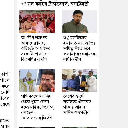
প্রণয়ন করবে ট্রাস্কফোর্স: স্বরাষ্ট্রমন্ত্রী
আ.লীগ শত্রু নয়
শুধু মসজিদের
আমাদের মিত্র,
ইমামতি নয়, জাতির
অচিরেই আমাদের
দায়িত্ব নিতে হবে
সঙ্গে মিশে যাবে:
ওলামায়ে কেরামকে:
বিএনপির এমপি
নাসীরুদ্দীন
হতাশা
গোলে
র করে
র মোট
পশ্চিমবঙ্গে মসজিদ
দেশের স্বার্থে
বারের
থেকে খুলে ফেলা
সবাইকে ঐক্যবদ্ধ
য়েছে
হচ্ছে মাইক, শুভেন্দু
থাকার আহ্বান
বলছেন-
পানিসম্পদমন্ত্রীর
‘আদালতের নির্দেশ’
যাচের
ম্যাচ