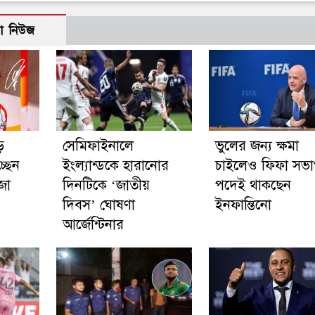
ো নিউজ
ে
সেমিফাইনালে
ভুলের জন্য ক্ষমা
্ছেন
ইংল্যান্ডকে হারানোর
চাইলেও ফিফা সভ
জা
দিনটিকে ‘জাতীয়
পদেই থাকছেন
দিবস’ ঘোষণা
ইনফান্তিনো
আর্জেন্টিনার