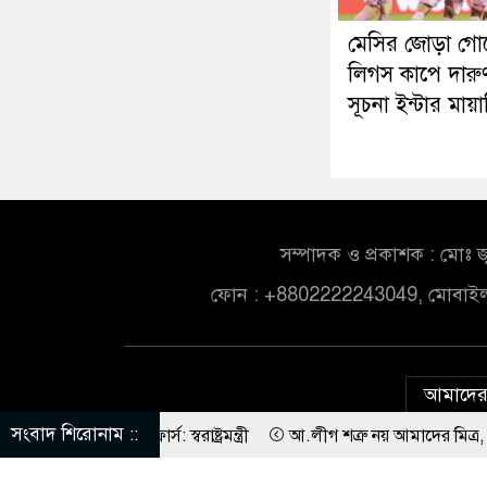
মেসির জোড়া গো
লিগস কাপে দারু
সূচনা ইন্টার মায়
সম্পাদক ও প্রকাশক : মোঃ জ
ফোন : +8802222243049, মোবাই
আমাদের 
সংবাদ শিরোনাম ::
্রাস্কফোর্স: স্বরাষ্ট্রমন্ত্রী
আ.লীগ শত্রু নয় আমাদের মিত্র, অচিরেই আমা
ব নিতে হবে ওলামায়ে কেরামকে: নাসীরুদ্দীন
পশ্চিমবঙ্গে মসজিদ থেকে খুল