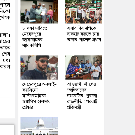
 গোলে
 নিকো
 থেকে
৮ দফা দাবিতে
এবার বিএনপিকে
মেহেরপুরে
ব্যবহার করতে চায়
়ালা।
জামায়াতের
ভারত: রাশেদ প্রধান
যাচের
স্মারকলিপি
 তাতে
ও শেষ
 মধ্য
া করল
মেহেরপুরে অনলাইন
আওয়ামী লীগের
ক্যাসিনো
‘জঙ্গিবাদের
মাস্টারমাইন্ড
ন্যারেটিভ’ পুরনো
ওয়াসিম হালদার
রাজনীতি : পররাষ্ট্র
গ্রেপ্তার
প্রতিমন্ত্রী