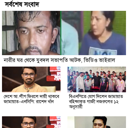
সর্বশেষ সংবাদ
নারীর ঘর থেকে যুবদল সভাপতি আটক, ভিডিও ভাইরাল
দেশে আ.লীগ ফিরলে দায়ী থাকবে
বিএনপিতে যোগ দিলেন জামায়াত
জামায়াত-এনসিপি: রাশেদ খাঁন
বহিষ্কাকৃত গাজী নজরুলের ১২
অনুসারী