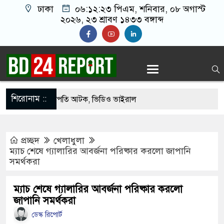
ঢাকা
০৬:১২:২৪ পিএম
, শনিবার, ০৮ অগাস্ট ২০২৬,
২৩ শ্রাবণ ১৪৩৩ বঙ্গাব্দ
শিরোনাম ::
থেকে যুবদল সভাপতি আটক, ভিডিও ভাইরাল
 ফিরলে দায়ী থাকবে জামায়াত-এনসিপি: রাশেদ খাঁন
প্রচ্ছদ
খেলাধুলা
োগ দিলেন জামায়াত বহিষ্কাকৃত গাজী নজরুলের ১২
ম্যাচ শেষে গ্যালারির আবর্জনা পরিষ্কার করলো জাপানি
সমর্থকরা
 ফিরলে দায়ী থাকবে জামায়াত-এনসিপি: রাশেদ খাঁন
ম্যাচ শেষে গ্যালারির আবর্জনা পরিষ্কার করলো
জাপানি সমর্থকরা
থা হারিয়েছে বর্তমান সরকার: নাহিদ ইসলাম
ডেস্ক রিপোর্ট