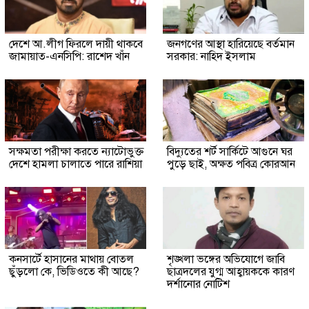
দেশে আ.লীগ ফিরলে দায়ী থাকবে
জনগণের আস্থা হারিয়েছে বর্তমান
জামায়াত-এনসিপি: রাশেদ খাঁন
সরকার: নাহিদ ইসলাম
সক্ষমতা পরীক্ষা করতে ন্যাটোভুক্ত
বিদ্যুতের শর্ট সার্কিটে আগুনে ঘর
দেশে হামলা চালাতে পারে রাশিয়া
পুড়ে ছাই, অক্ষত পবিত্র কোরআন
কনসার্টে হাসানের মাথায় বোতল
শৃঙ্খলা ভঙ্গের অভিযোগে জাবি
ছুঁড়লো কে, ভিডিওতে কী আছে?
ছাত্রদলের যুগ্ম আহ্বায়ককে কারণ
দর্শানোর নোটিশ