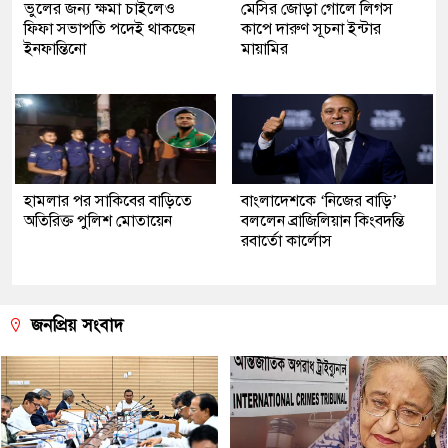
ভুলের জন্য ক্ষমা চাইলেও
মেসির জোড়া গোলে লিগস
ফিফা সভাপতি পদেই থাকছেন
কাপে দারুণ সূচনা ইন্টার
ইনফান্তিনো
মায়ামির
হামলার পর সাকিবের বাড়িতে
বাংলাদেশকে ‘নিজের বাড়ি’
অতিরিক্ত পুলিশ মোতায়েন
বললেন ব্রাজিলিয়ান কিংবদন্তি
রবার্তো কার্লোস
জনপ্রিয় সংবাদ