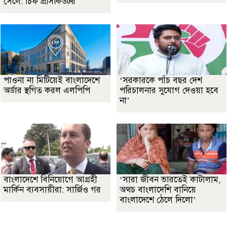
সেলে: চিফ প্রসিকিউটর
পাওনা না মিটিয়েই বাংলাদেশে
‘সরকারকে পাঁচ বছর দেশ
অর্ডার স্থগিত করল এলপিপি
পরিচালনার সুযোগ দেওয়া হবে
না’
বাংলাদেশে বিনিয়োগে আগ্রহী
‘সারা জীবন ভারতেই কাটালাম,
মার্কিন ব্যবসায়ীরা: সার্জিও গর
অথচ বাংলাদেশি বানিয়ে
বাংলাদেশে ঠেলে দিলো’