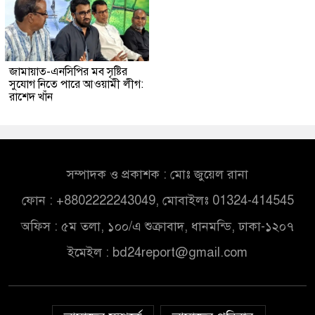
জামায়াত-এনসিপির মব সৃষ্টির
সুযোগ নিতে পারে আওয়ামী লীগ:
রাশেদ খাঁন
সম্পাদক ও প্রকাশক : মোঃ জুয়েল রানা
ফোন : +8802222243049, মোবাইলঃ 01324-414545
অফিস : ৫ম তলা, ১০০/এ শুক্রাবাদ, ধানমন্ডি, ঢাকা-১২০৭
ইমেইল :
bd24report@gmail.com