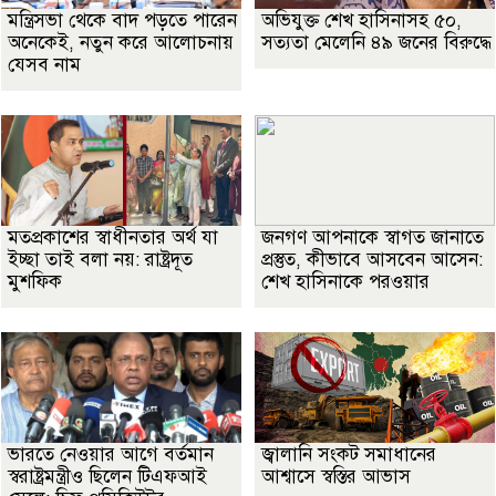
মন্ত্রিসভা থেকে বাদ পড়তে পারেন
অভিযুক্ত শেখ হাসিনাসহ ৫০,
অনেকেই, নতুন করে আলোচনায়
সত্যতা মেলেনি ৪৯ জনের বিরুদ্ধে
যেসব নাম
মতপ্রকাশের স্বাধীনতার অর্থ যা
জনগণ আপনাকে স্বাগত জানাতে
ইচ্ছা তাই বলা নয়: রাষ্ট্রদূত
প্রস্তুত, কীভাবে আসবেন আসেন:
মুশফিক
শেখ হাসিনাকে পরওয়ার
ভারতে নেওয়ার আগে বর্তমান
জ্বালানি সংকট সমাধানের
স্বরাষ্ট্রমন্ত্রীও ছিলেন টিএফআই
আশ্বাসে স্বস্তির আভাস