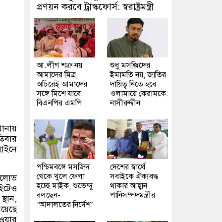
প্রণয়ন করবে ট্রাস্কফোর্স: স্বরাষ্ট্রমন্ত্রী
আ.লীগ শত্রু নয়
শুধু মসজিদের
আমাদের মিত্র,
ইমামতি নয়, জাতির
অচিরেই আমাদের
দায়িত্ব নিতে হবে
সঙ্গে মিশে যাবে:
ওলামায়ে কেরামকে:
বিএনপির এমপি
নাসীরুদ্দীন
থানায়
তিবার
লাইনে
পশ্চিমবঙ্গে মসজিদ
দেশের স্বার্থে
থেকে খুলে ফেলা
সবাইকে ঐক্যবদ্ধ
উনলোড
হচ্ছে মাইক, শুভেন্দু
থাকার আহ্বান
ইটেও
বলছেন-
পানিসম্পদমন্ত্রীর
্থান,
‘আদালতের নির্দেশ’
িয়েছে
েওয়ার