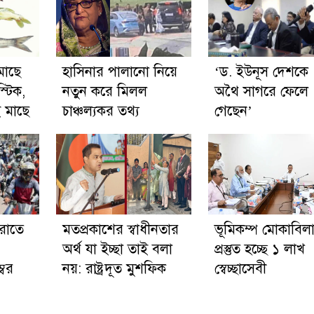
মাছে
হাসিনার পালানো নিয়ে
‘ড. ইউনূস দেশকে
্টিক,
নতুন করে মিলল
অথৈ সাগরে ফেলে
 মাছে
চাঞ্চল্যকর তথ্য
গেছেন’
রাতে
মতপ্রকাশের স্বাধীনতার
ভূমিকম্প মোকাবিল
অর্থ যা ইচ্ছা তাই বলা
প্রস্তুত হচ্ছে ১ লাখ
্বর
নয়: রাষ্ট্রদূত মুশফিক
স্বেচ্ছাসেবী