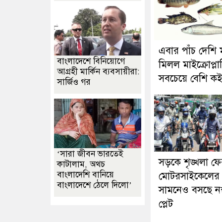
এবার পাঁচ দেশি 
বাংলাদেশে বিনিয়োগে
মিলল মাইক্রোপ্লাস
আগ্রহী মার্কিন ব্যবসায়ীরা:
সবচেয়ে বেশি কই
সার্জিও গর
‘সারা জীবন ভারতেই
সড়কে শৃঙ্খলা ফে
কাটালাম, অথচ
বাংলাদেশি বানিয়ে
মোটরসাইকেলের
বাংলাদেশে ঠেলে দিলো’
সামনেও বসছে নম
প্লেট