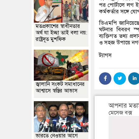
পর পোর্টালে লগ ই
কর্মকর্তার সঙ্গে 
ডিএমপি জানিয়েছে
মতপ্রকাশের স্বাধীনতার
ঘটনার বিবরণ স্
অর্থ যা ইচ্ছা তাই বলা নয়:
ব্যক্তিগত তথ্য প্
রাষ্ট্রদূত মুশফিক
ও সহজ উপায়ে নগর
ট্যাগস
জ্বালানি সংকট সমাধানের
আশ্বাসে স্বস্তির আভাস
আপনার মতা
মেসেজ বক্স
ভারতে নেওয়ার আগে