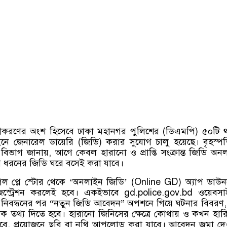
ীকরণের অংশ হিসেবে ঢাকা মহানগর পুলিশের (ডিএমপি) ৫০টি 
ে জেনারেল ডায়েরি (জিডি) করার সুযোগ চালু হয়েছে। বৃহস্প
িভাগ জানায়, আগে কেবল হারানো ও প্রাপ্তি সংক্রান্ত জিডি অন
 ধরনের জিডি ঘরে বসেই করা যাবে।
গল প্লে স্টোর থেকে ‘অনলাইন জিডি’ (Online GD) অ্যাপ ডা
স্ট্রেশন করলেই হবে। একইভাবে gd.police.gov.bd ওয়েবসা
। নিবন্ধনের পর “নতুন জিডি আবেদন” অপশনে গিয়ে ঘটনার বিবরণ, স
্গিক তথ্য দিতে হবে। হারানো জিনিসের ক্ষেত্রে কোথায় ও কখন হার
হবে, প্রয়োজনে ছবি বা নথি আপলোড করা যাবে। আবেদন জমা দ