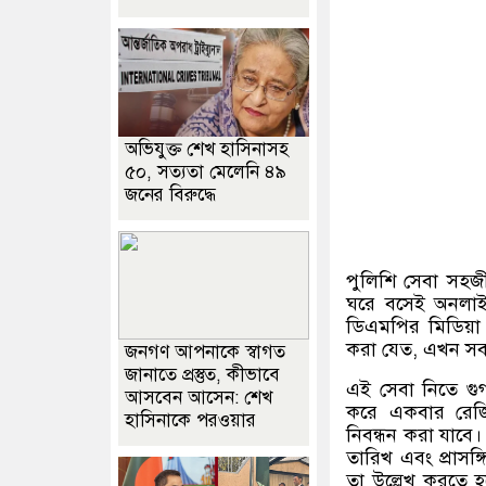
অভিযুক্ত শেখ হাসিনাসহ
৫০, সত্যতা মেলেনি ৪৯
জনের বিরুদ্ধে
পুলিশি সেবা সহজ
ঘরে বসেই অনলাইন
ডিএমপির মিডিয়া ব
করা যেত, এখন সব
জনগণ আপনাকে স্বাগত
জানাতে প্রস্তুত, কীভাবে
এই সেবা নিতে গু
আসবেন আসেন: শেখ
করে একবার রেজি
হাসিনাকে পরওয়ার
নিবন্ধন করা যাবে
তারিখ এবং প্রাসঙ
তা উল্লেখ করতে 