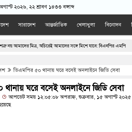
 অগাস্ট ২০২৬, ২২ শ্রাবণ ১৪৩৩ বঙ্গাব্দ
াদেশ
সারাদেশ
আন্তর্জাতিক
খেলাধুলা
বিনোদন
মাদের মিত্র, অচিরেই আমাদের সঙ্গে মিশে যাবে: বিএনপির এমপি
্চিমবঙ্গে মসজিদ থেকে খুলে ফেলা হচ্ছে মাইক, শুভেন্দু বলছেন- ‘আদালতের নি
দেশ
ডিএমপির ৫০ থানায় ঘরে বসেই অনলাইনে জিডি সেবা
জামায়াতের স্মারকলিপি
এবার বিএনপিকে ব্যবহার করতে চায় ভারত: রাশে
িবাদের ন্যারেটিভ’ পুরনো রাজনীতি : পররাষ্ট্র প্রতিমন্ত্রী
 থানায় ঘরে বসেই অনলাইনে জিডি সেবা
আপডেট সময় ১২:০৫:০৮ অপরাহ্ন, শুক্রবার, ১৫ অগাস্ট ২০২৫
হয়েছে