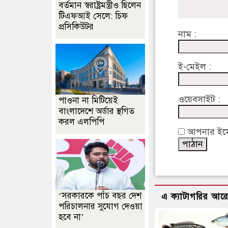
বর্তমান স্বরাষ্ট্রমন্ত্রীও ছিলেন
টিএফআই সেলে: চিফ
প্রসিকিউটর
নাম :
ই-মেইল :
ওয়েবসাইট :
পাওনা না মিটিয়েই
বাংলাদেশে অর্ডার স্থগিত
করল এলপিপি
আপনার ইমেইল
‘সরকারকে পাঁচ বছর দেশ
এ ক্যাটাগরির আর
পরিচালনার সুযোগ দেওয়া
হবে না’