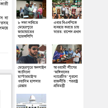
তকারী
িস বা
বরসহ
৮ দফা দাবিতে
এবার বিএনপিকে
মেহেরপুরে
ব্যবহার করতে চায়
 সময়ে
জামায়াতের
ভারত: রাশেদ প্রধান
স্মারকলিপি
মেহেরপুরে অনলাইন
আওয়ামী লীগের
ক্যাসিনো
‘জঙ্গিবাদের
মাস্টারমাইন্ড
ন্যারেটিভ’ পুরনো
ওয়াসিম হালদার
রাজনীতি : পররাষ্ট্র
গ্রেপ্তার
প্রতিমন্ত্রী