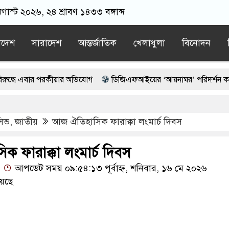
গাস্ট ২০২৬, ২৪ শ্রাবণ ১৪৩৩ বঙ্গাব্দ
াদেশ
সারাদেশ
আন্তর্জাতিক
খেলাধুলা
বিনোদন
বার পরকীয়ার অভিযোগ
ডিজিএফআইয়ের ‘আয়নাঘর’ পরিদর্শন করলেন বিচা
হ ৫ দেশের ওপর ১০০% শুল্কের বিল পাস মার্কিন সিনেটে
ুসিভ
,
জাতীয়
আজ ঐতিহাসিক ফারাক্কা লংমার্চ দিবস
 জামায়াত আমির: রাশেদ খাঁন
় কাজ করে এই শার্টটাই ওর মা কিনে দিছিল, ওইটা পইরাই ও শহীদ হয়ে গেছে: শ
 ফারাক্কা লংমার্চ দিবস
আপডেট সময় ০৯:৫৪:১৩ পূর্বাহ্ন, শনিবার, ১৬ মে ২০২৬
েছে