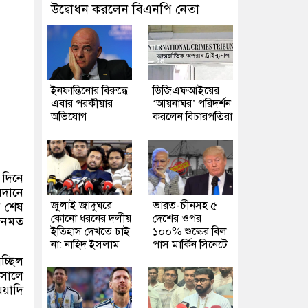
উদ্বোধন করলেন বিএনপি নেতা
ইনফান্তিনোর বিরুদ্ধে
ডিজিএফআইয়ের
এবার পরকীয়ার
‘আয়নাঘর’ পরিদর্শন
অভিযোগ
করলেন বিচারপতিরা
দিনে
য়দানে
জুলাই জাদুঘরে
ভারত-চীনসহ ৫
ে শেষ
কোনো ধরনের দলীয়
দেশের ওপর
 জনমত
ইতিহাস দেখতে চাই
১০০% শুল্কের বিল
না: নাহিদ ইসলাম
পাস মার্কিন সিনেটে
চ্ছিল
 সালে
েয়াদি