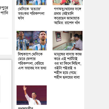
রপুরে
মেসিকে ‘হত্যার’
গণঅভ্যুত্থানের সঙ্গে
 পানি
ভয়ংকর পরিকল্পনা
প্রথম বেইমানি
ফাঁস
করেছেন জামায়াত
আমির: রাশেদ খাঁন
বিশ্বকাপে মেসিকে
মানুষের বাসায় কাজ
মেরে ফেলার
করে এই শার্টটাই
পরিকল্পনা, বেরিয়ে
ওর মা কিনে দিছিল,
এল ভয়াবহ সব তথ্য
ওইটা পইরাই ও
শহীদ হয়ে গেছে:
শহীদ হৃদয়ের বাবা
প্রধানমন্ত্রীর