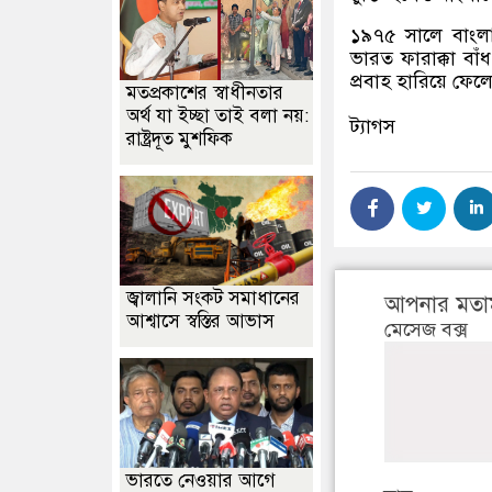
১৯৭৫ সালে বাংলা
ভারত ফারাক্কা বাঁধ
প্রবাহ হারিয়ে ফেল
মতপ্রকাশের স্বাধীনতার
অর্থ যা ইচ্ছা তাই বলা নয়:
ট্যাগস
রাষ্ট্রদূত মুশফিক
জ্বালানি সংকট সমাধানের
আপনার মতা
আশ্বাসে স্বস্তির আভাস
মেসেজ বক্স
ভারতে নেওয়ার আগে