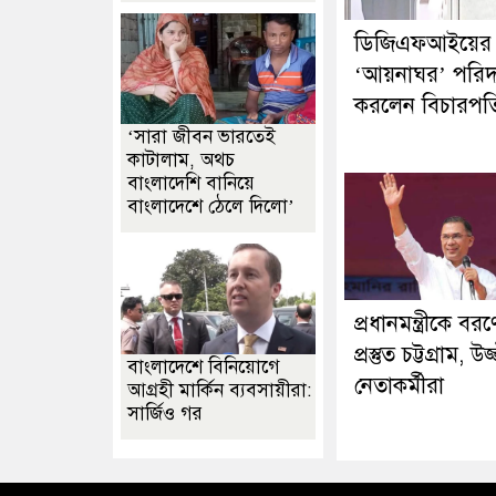
ডিজিএফআইয়ের
‘আয়নাঘর’ পরিদর
করলেন বিচারপত
‘সারা জীবন ভারতেই
কাটালাম, অথচ
বাংলাদেশি বানিয়ে
বাংলাদেশে ঠেলে দিলো’
প্রধানমন্ত্রীকে বরণ
প্রস্তুত চট্টগ্রাম, উ
বাংলাদেশে বিনিয়োগে
নেতাকর্মীরা
আগ্রহী মার্কিন ব্যবসায়ীরা:
সার্জিও গর