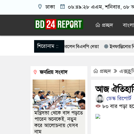
ঢাকা
০৬:৪৯:২৮ এএম
, শনিবার, ০৮ অ
প্রচ্ছদ
বাংল
শিরোনাম ::
ে বাঁশের সাঁকো উদ্বোধন করলেন বিএনপি নেতা
ইনফান্তিনোর বিরুদ্ধে এ
ে কোনো ধরনের দলীয় ইতিহাস দেখতে চাই না: নাহিদ ইসলাম
ভারত-চীনস
প্রচ্ছদ
এক্সক্ল
জনপ্রিয় সংবাদ
ার’ ভয়ংকর পরিকল্পনা ফাঁস
গণঅভ্যুত্থানের সঙ্গে প্রথম বেইমানি করেছেন
িকে মেরে ফেলার পরিকল্পনা, বেরিয়ে এল ভয়াবহ সব তথ্য
মানুষের বাসায
আজ ঐতিহাসিক
ডেস্ক রিপোর্ট
 উপস্থিতিতে চট্টগ্রামে বিএনপির সভা কাল
৮০ বার পড়া হয়
মন্ত্রিসভা থেকে বাদ পড়তে
পারেন অনেকেই, নতুন
করে আলোচনায় যেসব
নাম