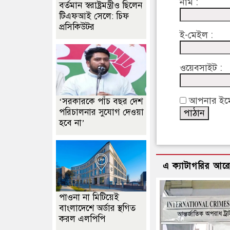
নাম :
বর্তমান স্বরাষ্ট্রমন্ত্রীও ছিলেন
টিএফআই সেলে: চিফ
প্রসিকিউটর
ই-মেইল :
ওয়েবসাইট :
আপনার ইমেইল
‘সরকারকে পাঁচ বছর দেশ
পরিচালনার সুযোগ দেওয়া
হবে না’
এ ক্যাটাগরির আর
পাওনা না মিটিয়েই
বাংলাদেশে অর্ডার স্থগিত
করল এলপিপি