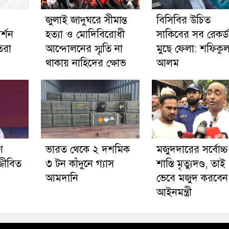
জুলাই জাদুঘরে সীমান্ত
বিসিবির উচিত
্শন
হত্যা ও মোদিবিরোধী
সাকিবের সব রেকর্ড
িরা
আন্দোলনের স্মৃতি না
মুছে ফেলা: শফিকু
থাকায় নাহিদের ক্ষোভ
আলম
ে
ভারত থেকে ২ দশমিক
মজুদদারের সর্বোচ্চ
জ্জীবিত
৩ টন কাঁদুনে গ্যাস
শাস্তি মৃত্যুদণ্ড, তাই
আমদানি
ভেবে মজুদ করবেন
আইনমন্ত্রী