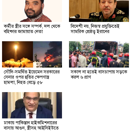
কর্মীর স্ত্রীর সঙ্গে সম্পর্ক, দল থেকে
বিদেশী নয়, নিজস্ব প্রযুক্তিতেই
বহিষ্কার জামায়াত নেতা
সামরিক শ্রেষ্ঠত্ব ইরানের
সৌদি-সমর্থিত ইয়েমেন সরকারের
সকাল না হতেই বাসচাপায় সড়কে
সেনার ওপর হুতির ক্ষেপণাস্ত্র
ঝরল ৬ প্রাণ
হামলা, নিহত বেড়ে ৫৮
ঢাকায় পাকিস্তান হাইকমিশনারের
বাসায় আগুন, স্ত্রীসহ আইসিইউতে