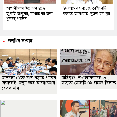
আগামীকাল উদ্বোধন হচ্ছে
ইসলামের সবচেয়ে বেশি ক্ষতি
জুলাই জাদুঘর, সাধারণের জন্য
করেছে জামায়াত: নুরুল হক নুর
খুলছে পরদিন
জনপ্রিয় সংবাদ
মন্ত্রিসভা থেকে বাদ পড়তে পারেন
অভিযুক্ত শেখ হাসিনাসহ ৫০,
অনেকেই, নতুন করে আলোচনায়
সত্যতা মেলেনি ৪৯ জনের বিরুদ্ধে
যেসব নাম