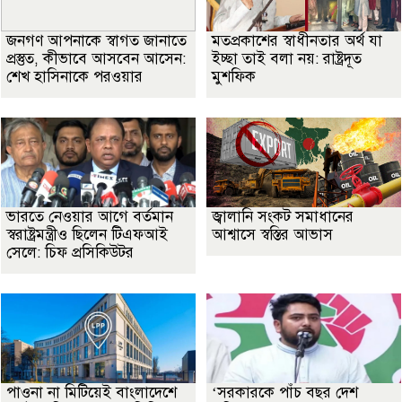
জনগণ আপনাকে স্বাগত জানাতে
মতপ্রকাশের স্বাধীনতার অর্থ যা
প্রস্তুত, কীভাবে আসবেন আসেন:
ইচ্ছা তাই বলা নয়: রাষ্ট্রদূত
শেখ হাসিনাকে পরওয়ার
মুশফিক
ভারতে নেওয়ার আগে বর্তমান
জ্বালানি সংকট সমাধানের
স্বরাষ্ট্রমন্ত্রীও ছিলেন টিএফআই
আশ্বাসে স্বস্তির আভাস
সেলে: চিফ প্রসিকিউটর
পাওনা না মিটিয়েই বাংলাদেশে
‘সরকারকে পাঁচ বছর দেশ