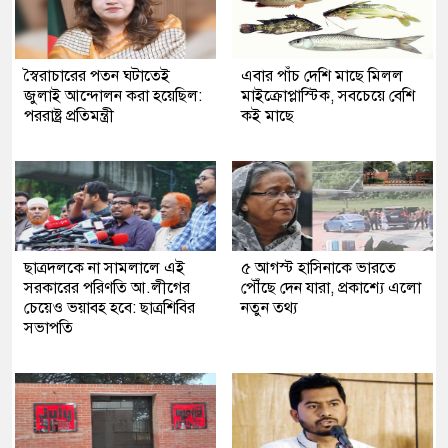
স্বৈরাচারের পতন ঘটাতেই
এবার পাঁচ দেশি মাছে মিলল
জুলাই আন্দোলন করা হয়েছিল:
মাইক্রোপ্লাস্টিক, সবচেয়ে বেশি
পররাষ্ট্র প্রতিমন্ত্রী
কই মাছে
ছাত্রদলকে না সামলালে এই
৫ আগস্ট হাসিনাকে ভারতে
সরকারের পরিণতি আ.লীগের
পৌঁছে দেন যারা, প্রকাশ্যে এলো
চেয়েও ভয়াবহ হবে: ছাত্রশিবির
নতুন তথ্য
সভাপতি