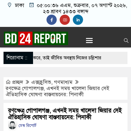
ঢাকা
০৫:০০:৩৭ এএম
, শুক্রবার, ০৭ অগাস্ট ২০২৬,
২৩ শ্রাবণ ১৪৩৩ বঙ্গাব্দ
শিরোনাম ::
যদি সন্তানেরা না করে, তাই জীবিত অবস্থায় নিজের চল্লিশার
 বৃদ্ধ
প্রচ্ছদ
এক্সক্লুসিভ
,
গণমাধ্যম
োজতবা খামেনির সঙ্গে বৈঠক, আসল মানুষ কিনা প্রশ্ন
রণক্ষেত্র গোপালগঞ্জ, এখনই সময় খালেদা জিয়ার সেই
ঐতিহাসিক ঘোষণা বাস্তবায়নের: পিনাকী
র
োভ দেখিয়ে স্কুল শিক্ষার্থীদের মিছিলে নিলেন যুবলীগ নেতা
রণক্ষেত্র গোপালগঞ্জ, এখনই সময় খালেদা জিয়ার সেই
ঐতিহাসিক ঘোষণা বাস্তবায়নের: পিনাকী
মামকে ওমরাহ উপহার, আবেগে ভাসল বিদায়ের মুহূর্ত
ডেস্ক রিপোর্ট