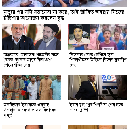
মৃত্যুর পর যদি সন্তানেরা না করে, তাই জীবিত অবস্থায় নিজের
চল্লিশার আয়োজন করলেন বৃদ্ধ
অন্ধকারে মোজতবা খামেনির সঙ্গে
সিঙ্গারার লোভ দেখিয়ে স্কুল
বৈঠক, আসল মানুষ কিনা প্রশ্ন
শিক্ষার্থীদের মিছিলে নিলেন যুবলীগ
পেজেশকিয়ানের
নেতা
মসজিদের ইমামকে ওমরাহ
ইরান যুদ্ধ ‘খুব শিগগির’ শেষ হতে
উপহার, আবেগে ভাসল বিদায়ের
পারে: ট্রাম্প
মুহূর্ত