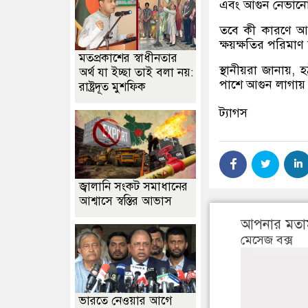
এবং আগুন নেভানোর 
তবে কী কারণে আগ
ক্ষয়ক্ষতির পরিমাণ
মতপ্রকাশের স্বাধীনতার
স্থানীয়রা জানায়,
অর্থ যা ইচ্ছা তাই বলা নয়:
পাশে আগুন লাগায় ন
রাষ্ট্রদূত মুশফিক
ট্যাগস
জ্বালানি সংকট সমাধানের
আশ্বাসে স্বস্তির আভাস
আপনার মতা
মেসেজ বক্স
ভারতে নেওয়ার আগে