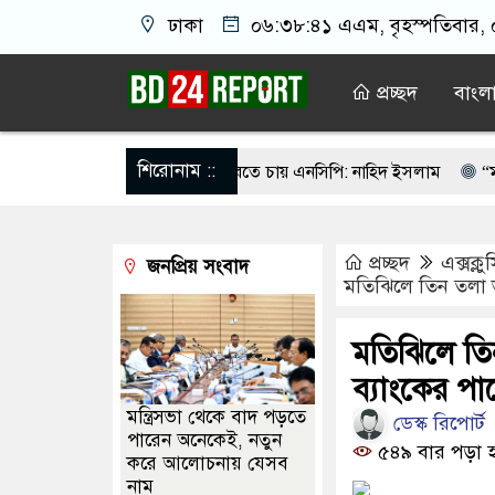
ঢাকা
০৬:৩৮:৪১ এএম
, বৃহস্পতিবার,
প্রচ্ছদ
বাংল
শিরোনাম ::
র মধ্যে সরকার গঠন করতে চায় এনসিপি: নাহিদ ইসলাম
“মারো না কেন 
ষমা চাইলেও ফিফা সভাপতি পদেই থাকছেন ইনফান্তিনো
মাদ্রাসায় ‘বন্দে
প্রচ্ছদ
এক্সক্ল
জনপ্রিয় সংবাদ
 গ্রাহকের গরু নিয়ে গেলেন এনজিও কর্মীরা
হাসিনাকে বক্তব্যের সুযোগ দিয়
মতিঝিলে তিন তলা 
্দে মাতরম’ গাইলে ‘আকাশ ভেঙে পড়বে না’: কলকাতা হাইকোর্ট
ম্যাডাম য
মতিঝিলে ত
 সঙ্গে যোগাযোগে ব্যাঘাত, যাত্রীবাহী বিমানের কাছে চলে আসে ট্রাম্পের হেলিকপ্টা
ব্যাংকের পা
মন্ত্রিসভা থেকে বাদ পড়তে
ডেস্ক রিপোর্ট
পারেন অনেকেই, নতুন
৫৪৯ বার পড়া 
করে আলোচনায় যেসব
নাম