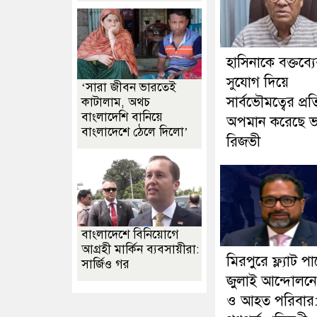
হাসিনাকে বক্তব্য
সুযোগ দিয়ে
‘সারা জীবন ভারতেই
সার্বভৌমত্বের প্রত
কাটালাম, অথচ
বাংলাদেশি বানিয়ে
অপমান করেছে ভ
বাংলাদেশে ঠেলে দিলো’
রিজভী
বাংলাদেশে বিনিয়োগে
আগ্রহী মার্কিন ব্যবসায়ীরা:
মিরপুরে ফ্ল্যাট প
সার্জিও গর
জুলাই আন্দোলন
ও আহত পরিবার