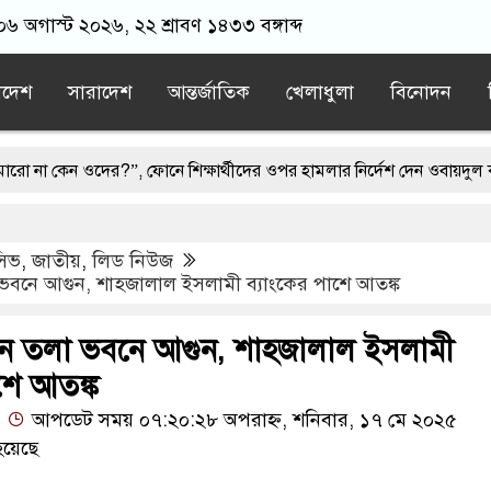
 ০৬ অগাস্ট ২০২৬, ২২ শ্রাবণ ১৪৩৩ বঙ্গাব্দ
াদেশ
সারাদেশ
আন্তর্জাতিক
খেলাধুলা
বিনোদন
ওদের?”, ফোনে শিক্ষার্থীদের ওপর হামলার নির্দেশ দেন ওবায়দুল কাদের
 মাতরম’ গাইলে ‘আকাশ ভেঙে পড়বে না’: কলকাতা হাইকোর্ট
ুসিভ
,
জাতীয়
,
লিড নিউজ
ে সার্বভৌমত্বের প্রতি অপমান করেছে ভারত: রিজভী
ভবনে আগুন, শাহজালাল ইসলামী ব্যাংকের পাশে আতঙ্ক
ুবলীগ
আ. লীগ আমলে লোপাটে বিপাকে ২ কোটি আমানতকারী: গভর্নর
িন তলা ভবনে আগুন, শাহজালাল ইসলামী
র
শে আতঙ্ক
আপডেট সময় ০৭:২০:২৮ অপরাহ্ন, শনিবার, ১৭ মে ২০২৫
হয়েছে