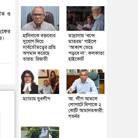
পাত ও
াংকের
হাসিনাকে বক্তব্যের
মাদ্রাসায় ‘বন্দে
ও।
সুযোগ দিয়ে
মাতরম’ গাইলে
সার্বভৌমত্বের প্রতি
‘আকাশ ভেঙে
অপমান করেছে
পড়বে না’: কলকাতা
ভারত: রিজভী
হাইকোর্ট
ম্যাডাম যুবলীগ
আ. লীগ আমলে
লোপাটে বিপাকে ২
কোটি আমানতকারী:
গভর্নর