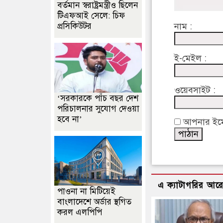
বর্তমান স্বরাষ্ট্রমন্ত্রীও ছিলেন
টিএফআই সেলে: চিফ
প্রসিকিউটর
নাম :
ই-মেইল :
ওয়েবসাইট :
‘সরকারকে পাঁচ বছর দেশ
পরিচালনার সুযোগ দেওয়া
হবে না’
আপনার ইমেইল
এ ক্যাটাগরির আর
পাওনা না মিটিয়েই
বাংলাদেশে অর্ডার স্থগিত
করল এলপিপি