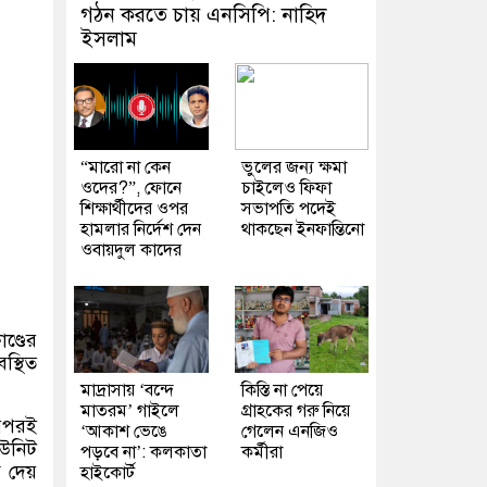
গঠন করতে চায় এনসিপি: নাহিদ
ইসলাম
“মারো না কেন
ভুলের জন্য ক্ষমা
ওদের?”, ফোনে
চাইলেও ফিফা
শিক্ষার্থীদের ওপর
সভাপতি পদেই
হামলার নির্দেশ দেন
থাকছেন ইনফান্তিনো
ওবায়দুল কাদের
্ডের
স্থিত
মাদ্রাসায় ‘বন্দে
কিস্তি না পেয়ে
মাতরম’ গাইলে
গ্রাহকের গরু নিয়ে
পরপরই
‘আকাশ ভেঙে
গেলেন এনজিও
ইউনিট
পড়বে না’: কলকাতা
কর্মীরা
গ দেয়
হাইকোর্ট