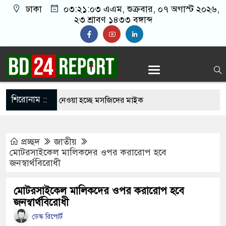
ঢাকা
০৩:২১:০৪ এএম
, শুক্রবার, ০৭ অগাস্ট ২০২৬,
২৩ শ্রাবণ ১৪৩৩ বঙ্গাব্দ
শিরোনাম ::
 আজান বন্ধে খুলে নেওয়া হচ্ছে মসজিদের মাইক
নির্মুহভাবে তালিকা প্রণয়ন করবে ট্রাস্কফোর্স: স্বরাষ্ট্রমন্ত্রী
প্রচ্ছদ
জাতীয়
 নয় আমাদের মিত্র, অচিরেই আমাদের সঙ্গে মিশে যাবে:
মোটরসাইকেল মালিকদের ওপর করারোপ হবে
জনস্বার্থবিরোধী
ি
র ইমামতি নয়, জাতির দায়িত্ব নিতে হবে ওলামায়ে
মোটরসাইকেল মালিকদের ওপর করারোপ হবে
জনস্বার্থবিরোধী
ুদ্দীন
ডেস্ক রিপোর্ট