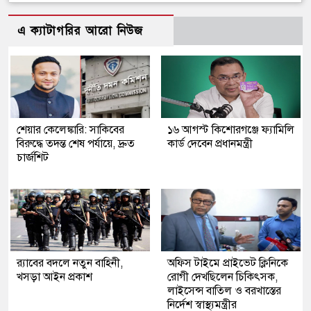
এ ক্যাটাগরির আরো নিউজ
শেয়ার কেলেঙ্কারি: সাকিবের
১৬ আগস্ট কিশোরগঞ্জে ফ্যামিলি
বিরুদ্ধে তদন্ত শেষ পর্যায়ে, দ্রুত
কার্ড দেবেন প্রধানমন্ত্রী
চার্জশিট
র‍্যাবের বদলে নতুন বাহিনী,
অফিস টাইমে প্রাইভেট ক্লিনিকে
খসড়া আইন প্রকাশ
রোগী দেখছিলেন চিকিৎসক,
লাইসেন্স বাতিল ও বরখাস্তের
নির্দেশ স্বাস্থ্যমন্ত্রীর