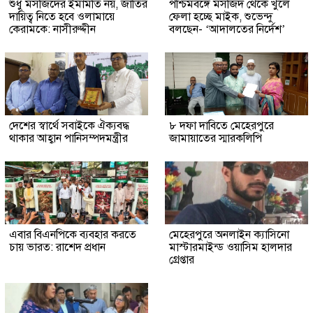
শুধু মসজিদের ইমামতি নয়, জাতির
পশ্চিমবঙ্গে মসজিদ থেকে খুলে
দায়িত্ব নিতে হবে ওলামায়ে
ফেলা হচ্ছে মাইক, শুভেন্দু
কেরামকে: নাসীরুদ্দীন
বলছেন- ‘আদালতের নির্দেশ’
দেশের স্বার্থে সবাইকে ঐক্যবদ্ধ
৮ দফা দাবিতে মেহেরপুরে
থাকার আহ্বান পানিসম্পদমন্ত্রীর
জামায়াতের স্মারকলিপি
এবার বিএনপিকে ব্যবহার করতে
মেহেরপুরে অনলাইন ক্যাসিনো
চায় ভারত: রাশেদ প্রধান
মাস্টারমাইন্ড ওয়াসিম হালদার
গ্রেপ্তার