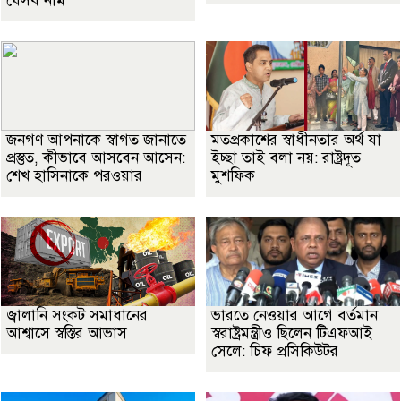
যেসব নাম
জনগণ আপনাকে স্বাগত জানাতে
মতপ্রকাশের স্বাধীনতার অর্থ যা
প্রস্তুত, কীভাবে আসবেন আসেন:
ইচ্ছা তাই বলা নয়: রাষ্ট্রদূত
শেখ হাসিনাকে পরওয়ার
মুশফিক
জ্বালানি সংকট সমাধানের
ভারতে নেওয়ার আগে বর্তমান
আশ্বাসে স্বস্তির আভাস
স্বরাষ্ট্রমন্ত্রীও ছিলেন টিএফআই
সেলে: চিফ প্রসিকিউটর