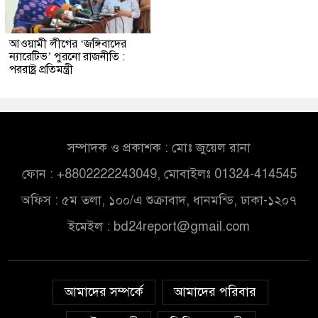
আওয়ামী লীগের ‘জঙ্গিবাদের
ন্যারেটিভ’ পুরনো রাজনীতি :
পররাষ্ট্র প্রতিমন্ত্রী
সম্পাদক ও প্রকাশক : মোঃ জুয়েল রানা
ফোন : +8802222243049, মোবাইলঃ 01324-414545
অফিস : ৫ম তলা, ১০০/এ শুক্রাবাদ, ধানমন্ডি, ঢাকা-১২০৭
ইমেইল :
bd24report@gmail.com
আমাদের সম্পর্কে
আমাদের পরিবার