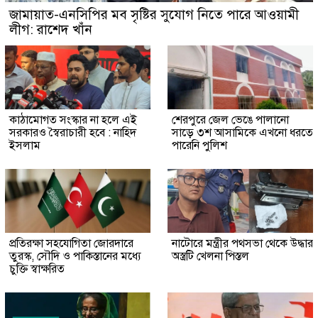
জামায়াত-এনসিপির মব সৃষ্টির সুযোগ নিতে পারে আওয়ামী
লীগ: রাশেদ খাঁন
কাঠামোগত সংস্কার না হলে এই
শেরপুরে জেল ভেঙে পালানো
সরকারও স্বৈরাচারী হবে : নাহিদ
সাড়ে ৩শ আসামিকে এখনো ধরতে
ইসলাম
পারেনি পুলিশ
প্রতিরক্ষা সহযোগিতা জোরদারে
নাটোরে মন্ত্রীর পথসভা থেকে উদ্ধার
তুরস্ক, সৌদি ও পাকিস্তানের মধ্যে
অস্ত্রটি খেলনা পিস্তল
চুক্তি স্বাক্ষরিত