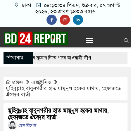
ঢাকা
০৪:১৩:৩৫ পিএম
, শুক্রবার, ০৭ অগাস্ট
২০২৬, ২৩ শ্রাবণ ১৪৩৩ বঙ্গাব্দ
শিরোনাম ::
িপির মব সৃষ্টির সুযোগ নিতে পারে আওয়ামী লীগ:
প্রচ্ছদ
এক্সক্লুসিভ
স্কার না হলে এই সরকারও স্বৈরাচারী হবে : নাহিদ
মুহিবুল্লাহ বাবুনগরীর হাত মামুনুল হকের মাথায়, হেফাজতে
ঐক্যের বার্তা
েল ভেঙে পালানো সাড়ে ৩শ আসামিকে এখনো ধরতে
মুহিবুল্লাহ বাবুনগরীর হাত মামুনুল হকের মাথায়,
হেফাজতে ঐক্যের বার্তা
ডেস্ক রিপোর্ট