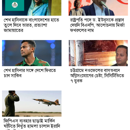
শেখ হাসিনাকে বাংলাদেশের হাতে
রাষ্ট্রপতি পদে ড. ইউনূসকে প্রস্তাব
তুলে দিবে ভারত, প্রত্যাশা
দেয়নি বিএনপি, আলোচনায় মির্জা
জামায়াতের
ফখরুলের নাম
শেখ হাসিনার সঙ্গে দেশে ফিরতে
চট্টগ্রামে নওফেলের বাসভবনে
চান সাকিব
অগ্নিসংযোগের চেষ্টা, সিসিটিভিতে
৭ যুবক
জিপিএস ব্যবহার ছাড়াই মার্কিন
ঘাঁটিতে নিখুঁত হামলা চালান ইরানি