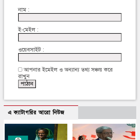
নাম :
ই-মেইল :
ওয়েবসাইট :
আপনার ইমেইল ও অন্যান্য তথ্য সঞ্চয় করে
রাখুন
এ ক্যাটাগরির আরো নিউজ