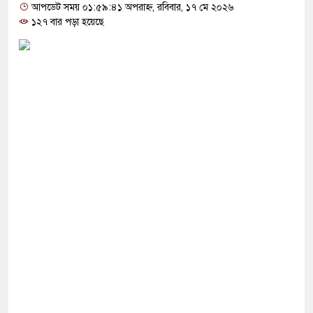
হযোগিতা জোরদারে তুরস্ক, সৌদি ও পাকিস্তানের মধ্যে
আপডেট সময় ০১:৫৯:৪১ অপরাহ্ন, রবিবার, ১৭ মে ২০২৬
১২৭ বার পড়া হয়েছে
ীর পথসভা থেকে উদ্ধার অস্ত্রটি খেলনা পিস্তল
ে বাংলাদেশের হাতে তুলে দিবে ভারত, প্রত্যাশা
দে ড. ইউনূসকে প্রস্তাব দেয়নি বিএনপি, আলোচনায় মির্জা
 সঙ্গে দেশে ফিরতে চান সাকিব
নওফেলের বাসভবনে অগ্নিসংযোগের চেষ্টা, সিসিটিভিতে ৭
ার ছাড়াই মার্কিন ঘাঁটিতে নিখুঁত হামলা চালান ইরানি