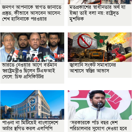
জনগণ আপনাকে স্বাগত জানাতে
মতপ্রকাশের স্বাধীনতার অর্থ যা
প্রস্তুত, কীভাবে আসবেন আসেন:
ইচ্ছা তাই বলা নয়: রাষ্ট্রদূত
শেখ হাসিনাকে পরওয়ার
মুশফিক
ভারতে নেওয়ার আগে বর্তমান
জ্বালানি সংকট সমাধানের
স্বরাষ্ট্রমন্ত্রীও ছিলেন টিএফআই
আশ্বাসে স্বস্তির আভাস
সেলে: চিফ প্রসিকিউটর
পাওনা না মিটিয়েই বাংলাদেশে
‘সরকারকে পাঁচ বছর দেশ
অর্ডার স্থগিত করল এলপিপি
পরিচালনার সুযোগ দেওয়া হবে