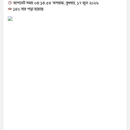
তে জুতা নিক্ষেপকারীরা জা’র’জ, রাজপথে নামলে
আপডেট সময় ০৩:১৩:৫৪ অপরাহ্ন, বুধবার, ১৭ জুন ২০২৬
১৪০ বার পড়া হয়েছে
পারবেন না: আমির হামজা
ঁতাত’, জবাব দিতে হবে প্রধানমন্ত্রীকে: জামায়াত আমির
হাসিনার বক্তব্য দেওয়া নিয়ে পররাষ্ট্র মন্ত্রণালয়ের ক্ষোভ
 মুক্তির দাবিতে বিক্ষোভ
নিয়ে প্রতারণা করলে পরিণতি ভালো হবে না: ফয়জুল
িক গ্রুপের বিরোধিতা করলেই আপনাকে নাই করে দিবে: