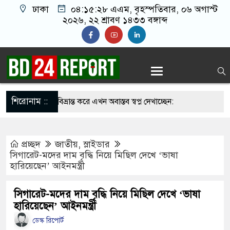
ঢাকা
০৪:১৫:২৯ এএম
, বৃহস্পতিবার, ০৬ অগাস্ট
২০২৬, ২২ শ্রাবণ ১৪৩৩ বঙ্গাব্দ
শিরোনাম ::
র্লজ্জ, দলকে বিভ্রান্ত করে এখন অবাস্তব স্বপ্ন দেখাচ্ছেন:
প্রচ্ছদ
জাতীয়
,
স্লাইডার
সাকিবের বাড়িতে অতিরিক্ত পুলিশ মোতায়েন
সিগারেট-মদের দাম বৃদ্ধি নিয়ে মিছিল দেখে ‘ভাষা
হারিয়েছেন’ আইনমন্ত্রী
না সামলালে বিএনপির পরিণতি আ.লীগের মতো হবে:
য়েতে বক্তারা
সিগারেট-মদের দাম বৃদ্ধি নিয়ে মিছিল দেখে ‘ভাষা
হারিয়েছেন’ আইনমন্ত্রী
সিনাকে রাখতে চাচ্ছে না: আসিফ মাহমুদ
ডেস্ক রিপোর্ট