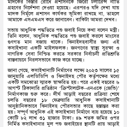
মাদকের বিস্তার রোধে প্রশাসনকে জিরো টলারেন্স নীতি
গ্রহণের নির্দেশনা দেওয়া হয়েছে। এরপরও যদি দেখা যায়
মাদক নির্মূলে প্রশাসন কার্যকর ভূমিকা রাখছে না
,
তাহলে
আমাকে এসএমএস করে জানাবেন। বাকিটা আমরা দেখব।
সভায় আধুনিক পদ্ধতিতে পশু জবাই নিয়ে কথা বলেন মন্ত্রী।
তিনি বলেন
,
আধুনিক পদ্ধতিতে পশু জবাই করলে মাংসের
গুণগত মান বজায় থাকে। ঝিনাইদহবাসীর জন্য এই
কসাইখানা একটি মাইলফলক। জনগণের স্বাস্থ্য সুরক্ষা ও
নাগরিক সেবা নিশ্চিত করতে সরকার নির্বাচনী প্রতিশ্রুতি
বাস্তবায়নে নিরলসভাবে কাজ করে যাচ্ছে।
জানা গেছে
,
কসাইখানাটি নির্মাণের লক্ষ্যে ২০২৩ সালের ১৫
জানুয়ারি এলডিডিপি ও ঝিনাইদহ পৌর কর্তৃপক্ষের মধ্যে
একটি সমঝোতা স্মারক স্বাক্ষরিত হয়। পরে একই বছরের ৬
আগস্ট ঠিকাদারি প্রতিষ্ঠান
‘
ক্রিস্টালটেক
–
এনএকে
(
জেভি
)’
নির্মাণকাজ শুরু করে। দীর্ঘ আড়াই বছরের প্রক্রিয়া শেষে
চলতি বছরের ১৮ ফেব্রুয়ারি আধুনিক কসাইখানাটি
আনুষ্ঠানিকভাবে ঝিনাইদহ পৌরসভার কাছে হস্তান্তর করা
হয়। সম্পূর্ণ আধুনিক এই কসাইখানা নির্মাণে ব্যয় হয়েছে ১০
কোটি ৮২ লাখ ৩১ হাজার টাকা। ৪৯ শতক জমির ওপর
নির্মিত কসাইখানার মূল পশু জবাইয়ের স্থানটি প্রায় আড়াই