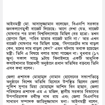
আইনমন্ত্রী মো
.
আসাদুজ্জামান বলেছেন
,
বিএনপি সরকার
জনকল্যাণমুখী বাজেট দিয়েছে। আগে দেখা যেত
,
বাজেট
ঘোষণার পর ঢাকা বিশ্ববিদ্যালয়ে মিছিল বের হতো। তখন
স্লোগান ছিল
, ‘
গরিব মারার বাজেট মানি না।
’
আর এখন
বাজেট ঘোষণার পর মিছিল হচ্ছে
, ‘
সিগারেটের দাম বাড়ল
কেন
,
মদের দাম বাড়ল কেন
?’
এমন ঘটনায় অবাক হয়েছেন
মন্ত্রী। তিনি এ বিষয়ে বলার ভাষা পাচ্ছেন না। বুধবার
(
১৭
জুন
)
সকাল সাড়ে ৯টায় ঝিনাইদহে একটি আধুনিক
কসাইখানার উদ্বোধনী অনুষ্ঠানে প্রধান অতিথির বক্তব্যে তিনি
এসব কথা বলেন।
জেলা প্রশাসক মোহাম্মদ নোমান হোসেনের সভাপতিত্বে
অনুষ্ঠানে বিশেষ অতিথি হিসেবে উপস্থিত ছিলেন জেলা
পুলিশ সুপার মিয়া মোহাম্মদ আশিস বিন হাছান
,
জেলা
পরিষদের প্রশাসক এম এ মজিদ
,
স্থানীয় সরকার বিভাগের
উপপরিচালক রথীন্দ্র নাথ রায় এবং জেলা বিএনপির
সাধারণ সম্পাদক জাহিদুজ্জামান মনা। আইনমন্ত্রী বলেন
,