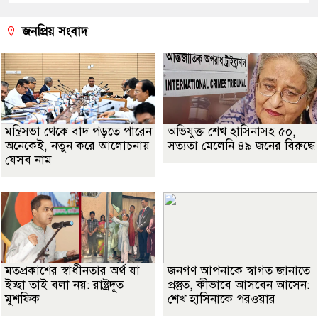
জনপ্রিয় সংবাদ
মন্ত্রিসভা থেকে বাদ পড়তে পারেন
অভিযুক্ত শেখ হাসিনাসহ ৫০,
অনেকেই, নতুন করে আলোচনায়
সত্যতা মেলেনি ৪৯ জনের বিরুদ্ধে
যেসব নাম
মতপ্রকাশের স্বাধীনতার অর্থ যা
জনগণ আপনাকে স্বাগত জানাতে
ইচ্ছা তাই বলা নয়: রাষ্ট্রদূত
প্রস্তুত, কীভাবে আসবেন আসেন:
মুশফিক
শেখ হাসিনাকে পরওয়ার