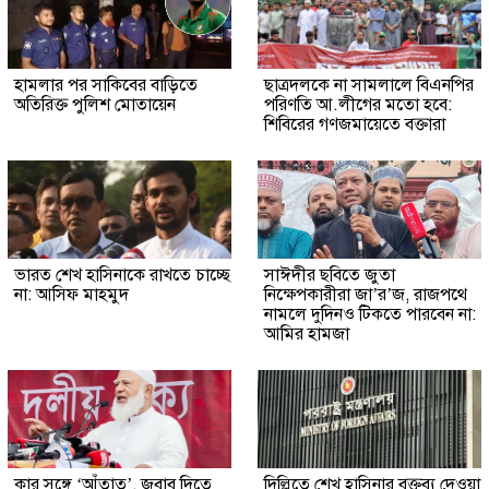
হামলার পর সাকিবের বাড়িতে
ছাত্রদলকে না সামলালে বিএনপির
অতিরিক্ত পুলিশ মোতায়েন
পরিণতি আ.লীগের মতো হবে:
শিবিরের গণজমায়েতে বক্তারা
ভারত শেখ হাসিনাকে রাখতে চাচ্ছে
সাঈদীর ছবিতে জুতা
না: আসিফ মাহমুদ
নিক্ষেপকারীরা জা’র’জ, রাজপথে
নামলে দুদিনও টিকতে পারবেন না:
আমির হামজা
কার সঙ্গে ‘আঁতাত’, জবাব দিতে
দিল্লিতে শেখ হাসিনার বক্তব্য দেওয়া