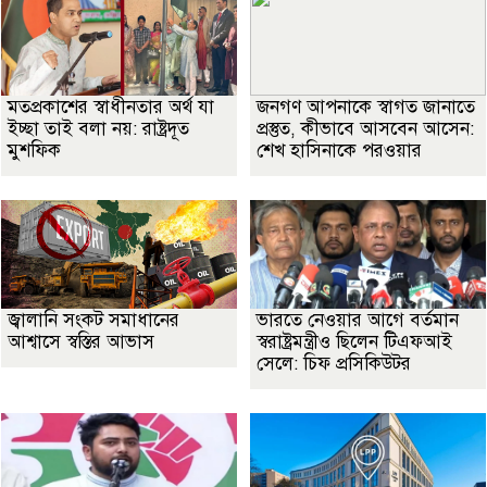
মতপ্রকাশের স্বাধীনতার অর্থ যা
জনগণ আপনাকে স্বাগত জানাতে
ইচ্ছা তাই বলা নয়: রাষ্ট্রদূত
প্রস্তুত, কীভাবে আসবেন আসেন:
মুশফিক
শেখ হাসিনাকে পরওয়ার
জ্বালানি সংকট সমাধানের
ভারতে নেওয়ার আগে বর্তমান
আশ্বাসে স্বস্তির আভাস
স্বরাষ্ট্রমন্ত্রীও ছিলেন টিএফআই
সেলে: চিফ প্রসিকিউটর