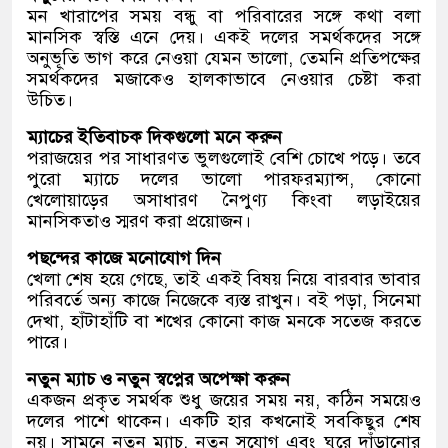
মন খারাপের সময় বন্ধু বা পরিবারের সঙ্গে কথা বলা
মানসিক স্বস্তি এনে দেয়। একই দলের সমর্থকদের সঙ্গে
অনুভূতি ভাগ করে নেওয়া যেমন ভালো, তেমনি প্রতিপক্ষের
সমর্থকদের মজাকেও হালকাভাবে নেওয়ার চেষ্টা করা
উচিত।
ম্যাচের ইতিবাচক দিকগুলো মনে করুন
পরাজয়ের পর সাধারণত ভুলগুলোই বেশি চোখে পড়ে। তবে
পুরো ম্যাচে দলের ভালো পারফরম্যান্স, কোনো
খেলোয়াড়ের অসাধারণ নৈপুণ্য কিংবা লড়াইয়ের
মানসিকতাও স্মরণ করা প্রয়োজন।
পছন্দের কাজে মনোযোগ দিন
খেলা শেষ হয়ে গেছে, তাই একই বিষয় নিয়ে বারবার ভাবার
পরিবর্তে অন্য কাজে নিজেকে ব্যস্ত রাখুন। বই পড়া, সিনেমা
দেখা, হাঁটাহাঁটি বা শখের কোনো কাজ মনকে সতেজ করতে
পারে।
নতুন ম্যাচ ও নতুন স্বপ্নের অপেক্ষা করুন
একজন প্রকৃত সমর্থক শুধু জয়ের সময় নয়, কঠিন সময়েও
দলের পাশে থাকেন। একটি হার কখনোই সবকিছুর শেষ
নয়। সামনে নতুন ম্যাচ, নতুন সুযোগ এবং ঘুরে দাঁড়ানোর