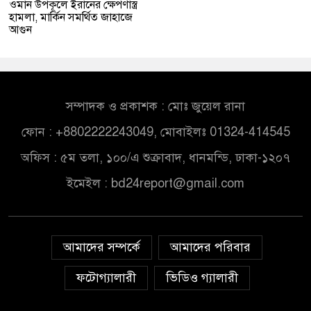
ওমান উপকূলে ইরানের ক্ষেপণাস্ত্র
হামলা, মার্কিন সমর্থিত জাহাজে
আগুন
সম্পাদক ও প্রকাশক : মোঃ জুয়েল রানা
ফোন : +8802222243049, মোবাইলঃ 01324-414545
অফিস : ৫ম তলা, ১০০/এ শুক্রাবাদ, ধানমন্ডি, ঢাকা-১২০৭
ইমেইল :
bd24report@gmail.com
আমাদের সম্পর্কে
আমাদের পরিবার
ফটোগ্যালারী
ভিডিও গ্যালারী