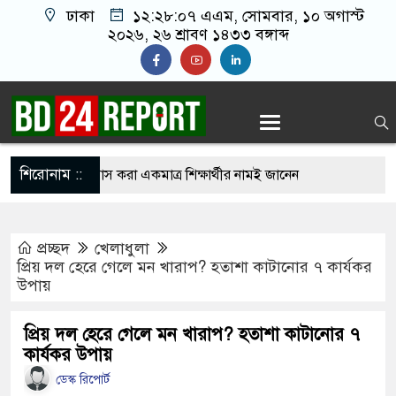
ঢাকা
১২:২৮:০৮ এএম
, সোমবার, ১০ অগাস্ট
২০২৬, ২৬ শ্রাবণ ১৪৩৩ বঙ্গাব্দ
শিরোনাম ::
১ পরীক্ষার্থী, পাস করা একমাত্র শিক্ষার্থীর নামই জানেন
প্রচ্ছদ
খেলাধুলা
 গেছে ফ্যাসিবাদী সরকার, এখন পুনর্গঠনের পালা:
প্রিয় দল হেরে গেলে মন খারাপ? হতাশা কাটানোর ৭ কার্যকর
উপায়
ুনে ১৬ বাংলাদেশি নি’হ’ত, চুল কাটতে গিয়ে বেঁচে
প্রিয় দল হেরে গেলে মন খারাপ? হতাশা কাটানোর ৭
কার্যকর উপায়
ডেস্ক রিপোর্ট