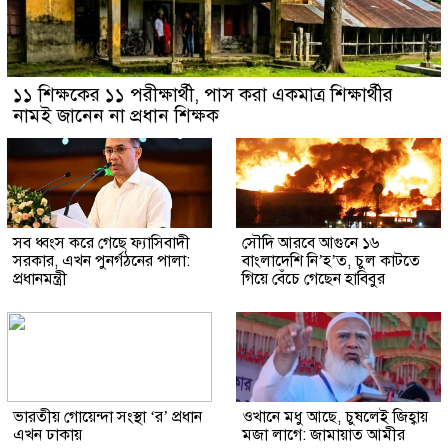
১১ শিক্ষকের ১১ পরীক্ষার্থী, পাস করা একমাত্র শিক্ষার্থীর
নামই জানেন না প্রধান শিক্ষক
সব ধ্বংস করে গেছে ফ্যাসিবাদী
সৌদি আরবে আগুনে ১৬
সরকার, এখন পুনর্গঠনের পালা:
বাংলাদেশি নি’হ’ত, চুল কাটতে
প্রধানমন্ত্রী
গিয়ে বেঁচে গেছেন হাবিবুর
ভারতীয় গোয়েন্দা সংস্থা ‘র’ প্রধান
ওখানে মধু আছে, চুষলেই জিহ্বায়
এখন ঢাকায়
মজা লাগে: জামায়াত আমীর