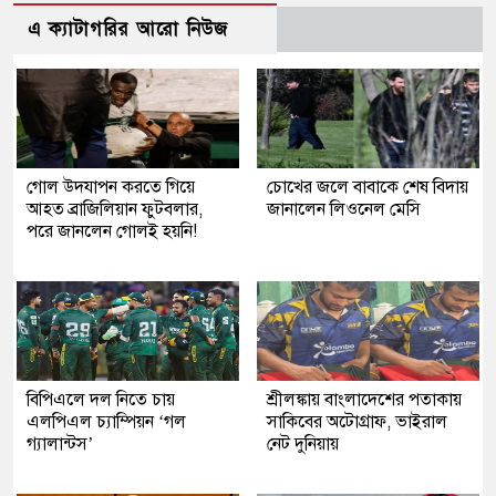
এ ক্যাটাগরির আরো নিউজ
গোল উদযাপন করতে গিয়ে
চোখের জলে বাবাকে শেষ বিদায়
আহত ব্রাজিলিয়ান ফুটবলার,
জানালেন লিওনেল মেসি
পরে জানলেন গোলই হয়নি!
বিপিএলে দল নিতে চায়
শ্রীলঙ্কায় বাংলাদেশের পতাকায়
এলপিএল চ্যাম্পিয়ন ‘গল
সাকিবের অটোগ্রাফ, ভাইরাল
গ্যালান্টস’
নেট দুনিয়ায়