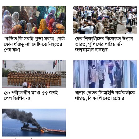
‘বাড়িত কি সবাই পুড়া মরছে, কেউ
ফের শিক্ষার্থীদের বিক্ষোভে উত্তাল
ফোন ধরিচ্ছু না’ সৌদিতে নিহতের
ভারত, পুলিশের লাঠিচার্জ-
শেষ কথা
জলকামান ব্যবহার
৫৬ পরীক্ষার্থীর মধ্যে ৫৫ জনই
থানার ভেতর সিআইডি কর্মকর্তাকে
পেল জিপিএ-৫
থাপ্পড়, বিএনপি নেতা গ্রেপ্তার