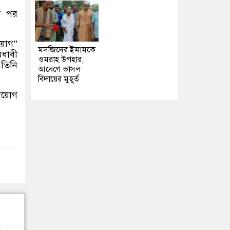
ের পর
িয়োগ”
মসজিদের ইমামকে
েধাবী
ওমরাহ উপহার,
 তিনি
আবেগে ভাসল
বিদায়ের মুহূর্ত
নিয়োগ