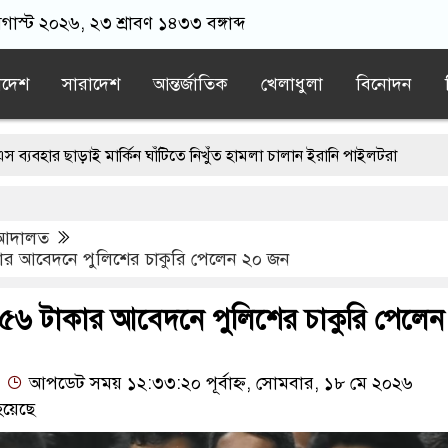
অগাস্ট ২০২৬, ২৩ শ্রাবণ ১৪৩৩ বঙ্গাব্দ
াদেশ
সারাদেশ
আন্তর্জাতিক
খেলাধুলা
বিনোদন
ড়াই মার্কিন ঘাঁটিতে নিখুঁত হামলা চালান ইরানি পাইলটরা
ডনে বয়ফ্রেন্ডের কাছে পাঠাতেন ইসলামী বিশ্ববিদ্যালয়ের ছাত্রী
আদালত
া হতেই মর্মান্তিক দুই দুর্ঘটনা, ঝরে গেল ১৫ প্রাণ
ার আবেদনে পুলিশের চাকুরি পেলেন ২০ জন
অন্ধকারে মোজতবা খামেনির সঙ্গে বৈঠক, আসল মানুষ কিনা প্রশ্ন পেজেশকিয়ান
৫৬ টাকার আবেদনে পুলিশের চাকুরি পেলেন
াহ উপহার, আবেগে ভাসল বিদায়ের মুহূর্ত
আপডেট সময় ১২:৩৩:২০ পূর্বাহ্ন, সোমবার, ১৮ মে ২০২৬
হয়েছে