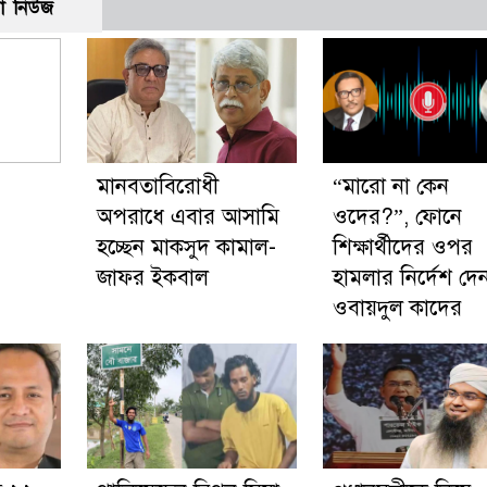
ো নিউজ
মানবতাবিরোধী
“মারো না কেন
অপরাধে এবার আসামি
ওদের?”, ফোনে
হচ্ছেন মাকসুদ কামাল-
শিক্ষার্থীদের ওপর
জাফর ইকবাল
হামলার নির্দেশ দে
ওবায়দুল কাদের