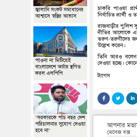
চাকরি পাওয়া প্র
জ্বালানি সংকট সমাধানের
নির্বাচিত প্রার্থী
আশ্বাসে স্বস্তির আভাস
রাজবাড়ীর পুলিশ সুপ
নীতির আলোকে এই 
তরুণ-তরুণীদের জ
উল্লেখ করেন।
তিনি আরও বলেন, 
পাওনা না মিটিয়েই
দেওয়া হচ্ছে। কোন
বাংলাদেশে অর্ডার স্থগিত
করল এলপিপি
ট্যাগস
‘সরকারকে পাঁচ বছর দেশ
পরিচালনার সুযোগ দেওয়া
আপনার মতা
হবে না’
মেসেজ বক্স