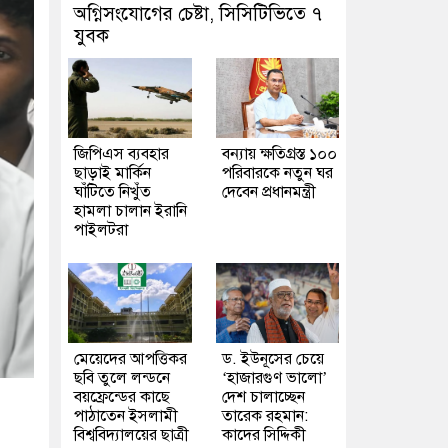
অগ্নিসংযোগের চেষ্টা, সিসিটিভিতে ৭
যুবক
জিপিএস ব্যবহার
বন্যায় ক্ষতিগ্রস্ত ১০০
ছাড়াই মার্কিন
পরিবারকে নতুন ঘর
ঘাঁটিতে নিখুঁত
দেবেন প্রধানমন্ত্রী
হামলা চালান ইরানি
পাইলটরা
মেয়েদের আপত্তিকর
ড. ইউনূসের চেয়ে
ছবি তুলে লন্ডনে
‘হাজারগুণ ভালো’
বয়ফ্রেন্ডের কাছে
দেশ চালাচ্ছেন
পাঠাতেন ইসলামী
তারেক রহমান:
বিশ্ববিদ্যালয়ের ছাত্রী
কাদের সিদ্দিকী