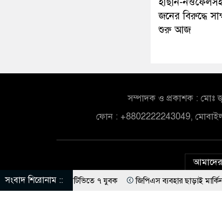
হাছান-নওফেলস
জনের বিরুদ্ধে সাক্
শুরু আজ
সম্পাদক ও প্রকাশক : মোঃ জ
ফোন : +8802222243049, মোবাই
আমাদের 
সংবাদ শিরোনাম ::
চেষ্টা, সিসিটিভিতে ৭ যুবক
জিপিএস ব্যবহার ছাড়াই মার্কিন ঘাঁটিতে নিখু
্ডের কাছে পাঠাতেন ইসলামী বিশ্ববিদ্যালয়ের ছাত্রী
ড. ইউনূসের চেয়ে ‘হা