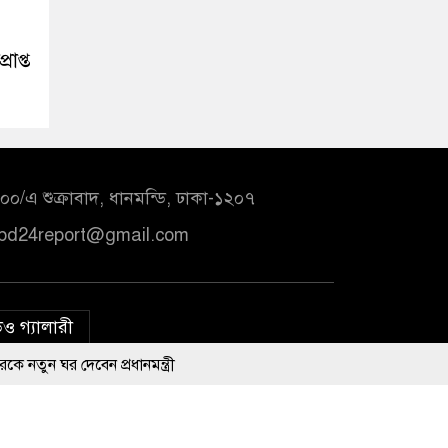
রাপ্ত
০/এ শুক্রাবাদ, ধানমন্ডি, ঢাকা-১২০৭
bd24report@gmail.com
ও গ্যালারী
বেন প্রধানমন্ত্রী