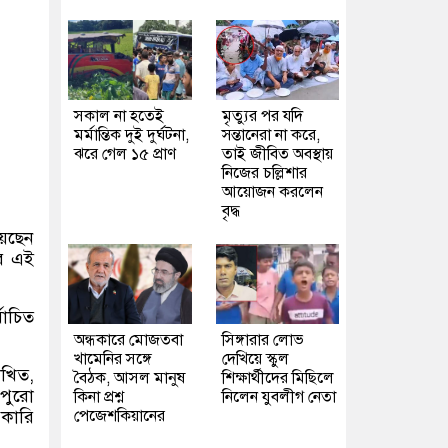
সকাল না হতেই
মৃত্যুর পর যদি
মর্মান্তিক দুই দুর্ঘটনা,
সন্তানেরা না করে,
ঝরে গেল ১৫ প্রাণ
তাই জীবিত অবস্থায়
নিজের চল্লিশার
আয়োজন করলেন
বৃদ্ধ
য়েছেন
ের এই
বাচিত
অন্ধকারে মোজতবা
সিঙ্গারার লোভ
খামেনির সঙ্গে
দেখিয়ে স্কুল
িখিত,
বৈঠক, আসল মানুষ
শিক্ষার্থীদের মিছিলে
 পুরো
কিনা প্রশ্ন
নিলেন যুবলীগ নেতা
রকারি
পেজেশকিয়ানের