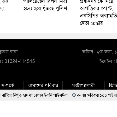
হ ২২
পালিয়েছেন রিপন মিয়া,
প্রধানমন্ত্রীকে নিয়ে
ষ্য
হন্যে হয়ে খুঁজছে পুলিশ
আপত্তিকর পোস্ট,
এনসিপির অব্যাহতিপ্
নেতা গ্রেপ্তার
ুয়েল রানা
অফিস : ৫ম তলা, ১০
লঃ 01324-414545
ইমেইল :
সম্পর্কে
আমাদের পরিবার
ফটোগ্যালারী
ভিডি
ঁত হামলা চালান ইরানি পাইলটরা
বন্যায় ক্ষতিগ্রস্ত ১০০ পরিবারকে নতুন ঘর দে
© All rights reserved © bd24report.com
Privacy Policy
জারগুণ ভালো’ দেশ চালাচ্ছেন তারেক রহমান: কাদের সিদ্দিকী