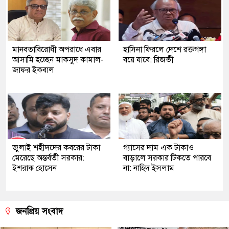
মানবতাবিরোধী অপরাধে এবার
হাসিনা ফিরলে দেশে রক্তগঙ্গা
আসামি হচ্ছেন মাকসুদ কামাল-
বয়ে যাবে: রিজভী
জাফর ইকবাল
জুলাই শহীদদের কবরের টাকা
গ্যাসের দাম এক টাকাও
মেরেছে অন্তর্বর্তী সরকার:
বাড়ালে সরকার টিকতে পারবে
ইশরাক হোসেন
না: নাহিদ ইসলাম
জনপ্রিয় সংবাদ