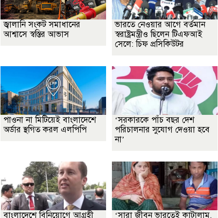
জ্বালানি সংকট সমাধানের
ভারতে নেওয়ার আগে বর্তমান
আশ্বাসে স্বস্তির আভাস
স্বরাষ্ট্রমন্ত্রীও ছিলেন টিএফআই
সেলে: চিফ প্রসিকিউটর
পাওনা না মিটিয়েই বাংলাদেশে
‘সরকারকে পাঁচ বছর দেশ
অর্ডার স্থগিত করল এলপিপি
পরিচালনার সুযোগ দেওয়া হবে
না’
বাংলাদেশে বিনিয়োগে আগ্রহী
‘সারা জীবন ভারতেই কাটালাম,