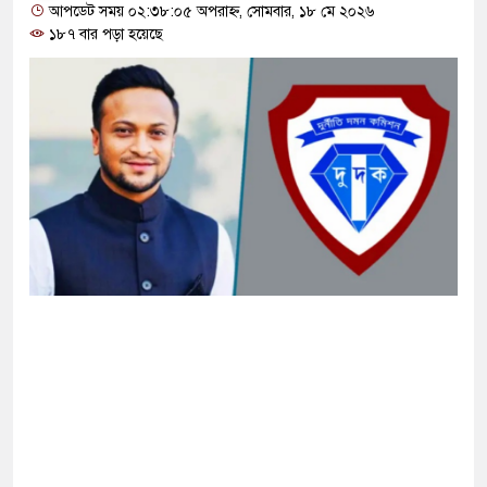
আপডেট সময় ০২:৩৮:০৫ অপরাহ্ন, সোমবার, ১৮ মে ২০২৬
১৮৭ বার পড়া হয়েছে
 ‘জঙ্গিবাদের ন্যারেটিভ’ পুরনো রাজনীতি : পররাষ্ট্র
ুপ্তচর গ্রেপ্তারের দাবি ইরানের
নকে ২৪ ঘণ্টার মধ্যে আত্মসমর্পণের নির্দেশ
দ সম্মেলন ডেকেছে এনসিপি
ি ছেড়ে নতুন ঠিকানায় যাচ্ছেন বাংলাদেশের হামজা
 আখতারুজ্জামান কারাগারে