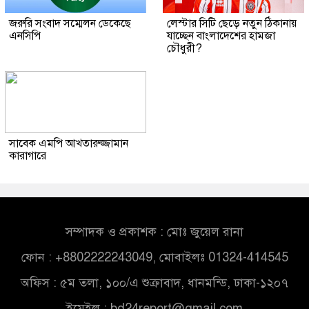
জরুরি সংবাদ সম্মেলন ডেকেছে
লেস্টার সিটি ছেড়ে নতুন ঠিকানায়
এনসিপি
যাচ্ছেন বাংলাদেশের হামজা
চৌধুরী?
সাবেক এমপি আখতারুজ্জামান
কারাগারে
সম্পাদক ও প্রকাশক : মোঃ জুয়েল রানা
ফোন : +8802222243049, মোবাইলঃ 01324-414545
অফিস : ৫ম তলা, ১০০/এ শুক্রাবাদ, ধানমন্ডি, ঢাকা-১২০৭
ইমেইল :
bd24report@gmail.com