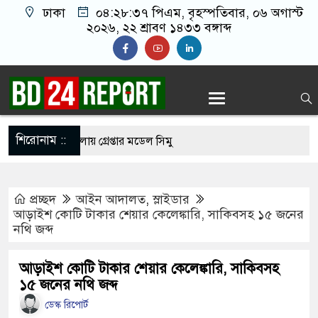
ঢাকা
০৪:২৮:৩৮ পিএম
, বৃহস্পতিবার, ০৬ অগাস্ট
২০২৬, ২২ শ্রাবণ ১৪৩৩ বঙ্গাব্দ
শিরোনাম ::
ত্যাচেষ্টা মামলায় গ্রেপ্তার মডেল সিমু
হচ্ছে র‍্যাব, আসছে নতুন বাহিনী ‘স্পেশাল রেসপন্স
প্রচ্ছদ
আইন আদালত
,
স্লাইডার
আড়াইশ কোটি টাকার শেয়ার কেলেঙ্কারি, সাকিবসহ ১৫ জনের
নথি জব্দ
নীতে ফ্রি ফায়র গেম নিয়ে বিরোধে শিশু আবির হত্যা: দুই
্ড
আড়াইশ কোটি টাকার শেয়ার কেলেঙ্কারি, সাকিবসহ
১৫ জনের নথি জব্দ
ায় নিজের চল্লিশা দুই হাজার মানুষকে খাওয়ালেন ৭০
ডেস্ক রিপোর্ট