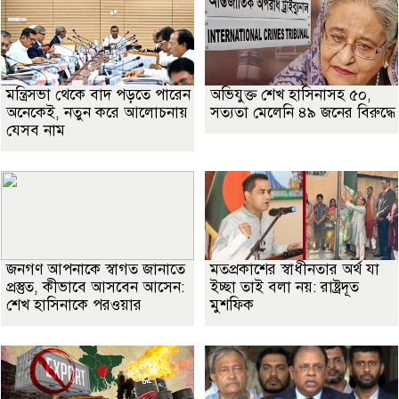
মন্ত্রিসভা থেকে বাদ পড়তে পারেন
অভিযুক্ত শেখ হাসিনাসহ ৫০,
অনেকেই, নতুন করে আলোচনায়
সত্যতা মেলেনি ৪৯ জনের বিরুদ্ধে
যেসব নাম
জনগণ আপনাকে স্বাগত জানাতে
মতপ্রকাশের স্বাধীনতার অর্থ যা
প্রস্তুত, কীভাবে আসবেন আসেন:
ইচ্ছা তাই বলা নয়: রাষ্ট্রদূত
শেখ হাসিনাকে পরওয়ার
মুশফিক