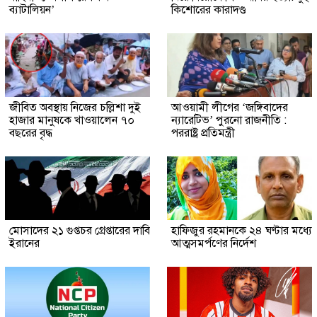
ব্যাটালিয়ন’
কিশোরের কারাদণ্ড
জীবিত অবস্থায় নিজের চল্লিশা দুই
আওয়ামী লীগের ‘জঙ্গিবাদের
হাজার মানুষকে খাওয়ালেন ৭০
ন্যারেটিভ’ পুরনো রাজনীতি :
বছরের বৃদ্ধ
পররাষ্ট্র প্রতিমন্ত্রী
মোসাদের ২১ গুপ্তচর গ্রেপ্তারের দাবি
হাফিজুর রহমানকে ২৪ ঘণ্টার মধ্যে
ইরানের
আত্মসমর্পণের নির্দেশ