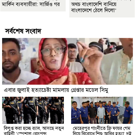
মার্কিন ব্যবসায়ীরা: সার্জিও গর
অথচ বাংলাদেশি বানিয়ে
বাংলাদেশে ঠেলে দিলো’
সর্বশেষ সংবাদ
এবার জুলাই হত্যাচেষ্টা মামলায় গ্রেপ্তার মডেল সিমু
বিলুপ্ত করা হচ্ছে র‍্যাব, আসছে নতুন
মেহেরপুর গাংনীতে ফ্রি ফায়র গেম
বাহিনী ‘স্পেশাল রেসপন্স
নিয়ে বিরোধে শিশু আবির হত্যা: দুই