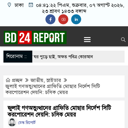
ঢাকা
০৪:৪১:২৩ পিএম
, শুক্রবার, ০৭ অগাস্ট ২০২৬,
২৩ শ্রাবণ ১৪৩৩ বঙ্গাব্দ
শিরোনাম ::
র্ট সার্কিটে আগুনে ঘর পুড়ে ছাই, অক্ষত পবিত্র কোরআন
াসানের মাথায় বোতল ছুঁড়লো কে, ভিডিওতে কী আছে?
প্রচ্ছদ
জাতীয়
,
স্লাইডার
গের অভিযোগে জাবি ছাত্রদলের যুগ্ম আহ্বায়ককে কারণ
জুলাই গণঅভ্যুত্থানের গ্রাফিতি মোছার নির্দেশ সিটি
করপোরেশন দেয়নি: চসিক মেয়র
শ
সিপির মব সৃষ্টির সুযোগ নিতে পারে আওয়ামী লীগ:
জুলাই গণঅভ্যুত্থানের গ্রাফিতি মোছার নির্দেশ সিটি
করপোরেশন দেয়নি: চসিক মেয়র
ডেস্ক রিপোর্ট