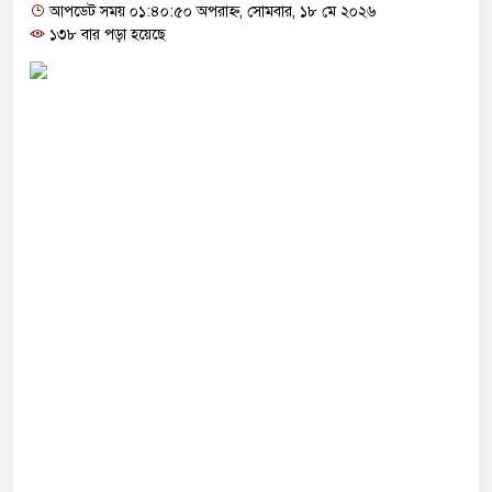
ংস্কার না হলে এই সরকারও স্বৈরাচারী হবে : নাহিদ
আপডেট সময় ০১:৪০:৫০ অপরাহ্ন, সোমবার, ১৮ মে ২০২৬
১৩৮ বার পড়া হয়েছে
েল ভেঙে পালানো সাড়ে ৩শ আসামিকে এখনো ধরতে
সহযোগিতা জোরদারে তুরস্ক, সৌদি ও পাকিস্তানের মধ্যে
রীর পথসভা থেকে উদ্ধার অস্ত্রটি খেলনা পিস্তল
ে বাংলাদেশের হাতে তুলে দিবে ভারত, প্রত্যাশা
পদে ড. ইউনূসকে প্রস্তাব দেয়নি বিএনপি, আলোচনায় মির্জা