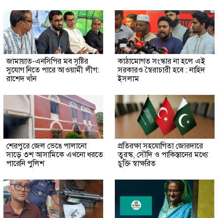
জামায়াত-এনসিপির মব সৃষ্টির
কাঠামোগত সংস্কার না হলে এই
সুযোগ নিতে পারে আওয়ামী লীগ:
সরকারও স্বৈরাচারী হবে : নাহিদ
রাশেদ খাঁন
ইসলাম
শেরপুরে জেল ভেঙে পালানো
প্রতিরক্ষা সহযোগিতা জোরদারে
সাড়ে ৩শ আসামিকে এখনো ধরতে
তুরস্ক, সৌদি ও পাকিস্তানের মধ্যে
পারেনি পুলিশ
চুক্তি স্বাক্ষরিত