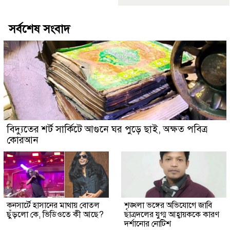
সর্বশেষ সংবাদ
বিদ্যুতের শর্ট সার্কিটে আগুনে ঘর পুড়ে ছাই, অক্ষত পবিত্র
কোরআন
কনসার্টে হাসানের মাথায় বোতল
শৃঙ্খলা ভঙ্গের অভিযোগে জাবি
ছুঁড়লো কে, ভিডিওতে কী আছে?
ছাত্রদলের যুগ্ম আহ্বায়ককে কারণ
দর্শানোর নোটিশ