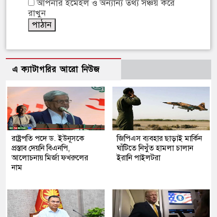
আপনার ইমেইল ও অন্যান্য তথ্য সঞ্চয় করে
রাখুন
এ ক্যাটাগরির আরো নিউজ
রাষ্ট্রপতি পদে ড. ইউনূসকে
জিপিএস ব্যবহার ছাড়াই মার্কিন
প্রস্তাব দেয়নি বিএনপি,
ঘাঁটিতে নিখুঁত হামলা চালান
আলোচনায় মির্জা ফখরুলের
ইরানি পাইলটরা
নাম