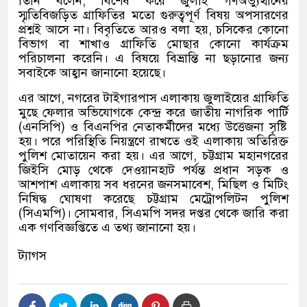
তিনি বলেন
,
বিশেষ করে জুলাই গণঅভ্যুত্থানের
স্মৃতিবিজড়িত গ্রাফিতির মতো গুরুত্বপূর্ণ বিষয় অপসারণের
প্রশ্নই আসে না। বিবৃতিতে আরও বলা হয়
,
চসিকের কোনো
বিভাগ বা শাখাও গ্রাফিতি মোছার কোনো কার্যক্রম
পরিচালনা করেনি। এ বিষয়ে বিভ্রান্তি না ছড়ানোর জন্য
সবাইকে আহ্বান জানানো হয়েছে।
এর আগে
,
নগরের টাইগারপাস এলাকায় জুলাইয়ের গ্রাফিতি
মুছে ফেলার অভিযোগকে কেন্দ্র করে জাতীয় নাগরিক পার্টি
(
এনসিপি
)
ও বিএনপির নেতাকর্মীদের মধ্যে উত্তেজনা সৃষ্টি
হয়। পরে পরিস্থিতি নিয়ন্ত্রণে রাখতে ওই এলাকায় অতিরিক্ত
পুলিশ মোতায়েন করা হয়। এর আগে
,
চট্টগ্রাম মহানগরের
জিইসি মোড় থেকে দেওয়ানহাট পর্যন্ত প্রধান সড়ক ও
আশপাশ এলাকায় সব ধরনের জনসমাবেশ
,
মিছিল ও মিটিং
নিষিদ্ধ ঘোষণা করেছে চট্টগ্রাম মেট্রোপলিটন পুলিশ
(
সিএমপি
)
।
সোমবার
,
সিএমপি সদর দপ্তর থেকে জারি করা
এক গণবিজ্ঞপ্তিতে এ তথ্য জানানো হয়।
ট্যাগস