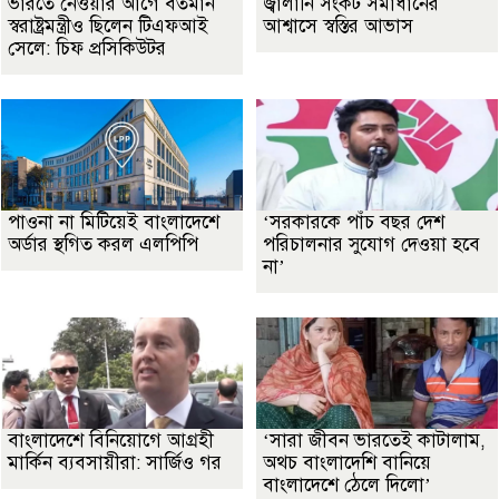
ভারতে নেওয়ার আগে বর্তমান
জ্বালানি সংকট সমাধানের
স্বরাষ্ট্রমন্ত্রীও ছিলেন টিএফআই
আশ্বাসে স্বস্তির আভাস
সেলে: চিফ প্রসিকিউটর
পাওনা না মিটিয়েই বাংলাদেশে
‘সরকারকে পাঁচ বছর দেশ
অর্ডার স্থগিত করল এলপিপি
পরিচালনার সুযোগ দেওয়া হবে
না’
বাংলাদেশে বিনিয়োগে আগ্রহী
‘সারা জীবন ভারতেই কাটালাম,
মার্কিন ব্যবসায়ীরা: সার্জিও গর
অথচ বাংলাদেশি বানিয়ে
বাংলাদেশে ঠেলে দিলো’