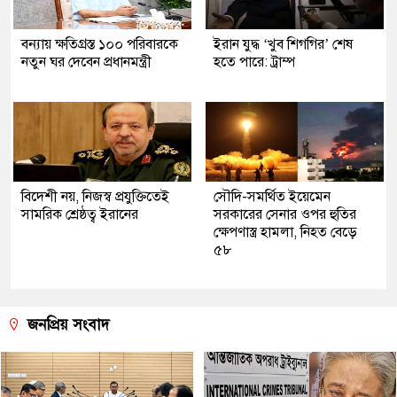
বন্যায় ক্ষতিগ্রস্ত ১০০ পরিবারকে
ইরান যুদ্ধ ‘খুব শিগগির’ শেষ
নতুন ঘর দেবেন প্রধানমন্ত্রী
হতে পারে: ট্রাম্প
বিদেশী নয়, নিজস্ব প্রযুক্তিতেই
সৌদি-সমর্থিত ইয়েমেন
সামরিক শ্রেষ্ঠত্ব ইরানের
সরকারের সেনার ওপর হুতির
ক্ষেপণাস্ত্র হামলা, নিহত বেড়ে
৫৮
জনপ্রিয় সংবাদ