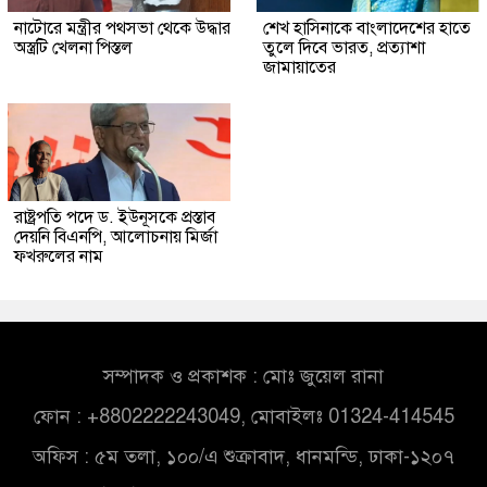
নাটোরে মন্ত্রীর পথসভা থেকে উদ্ধার
শেখ হাসিনাকে বাংলাদেশের হাতে
অস্ত্রটি খেলনা পিস্তল
তুলে দিবে ভারত, প্রত্যাশা
জামায়াতের
রাষ্ট্রপতি পদে ড. ইউনূসকে প্রস্তাব
দেয়নি বিএনপি, আলোচনায় মির্জা
ফখরুলের নাম
সম্পাদক ও প্রকাশক : মোঃ জুয়েল রানা
ফোন : +8802222243049, মোবাইলঃ 01324-414545
অফিস : ৫ম তলা, ১০০/এ শুক্রাবাদ, ধানমন্ডি, ঢাকা-১২০৭