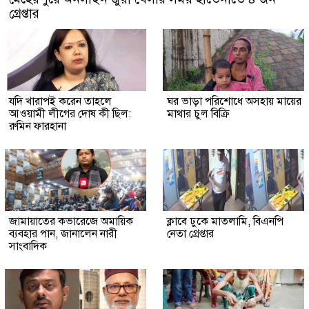
গ্রেপ্তার
যদি খারাপই করেন তাহলে
ঘর ভাড়া পরিশোধে অসহায় মায়ের
আওয়ামী লীগের দোষ কী ছিল:
মাথার চুল বিক্রি
রুমিন ফারহানা
জামায়াতের কভারেজে অমায়িক
ক্লাবে ঢুকে মাতলামি, বিএনপি
ব্যবহার পান, জানালেন নারী
নেতা গ্রেপ্তার
সাংবাদিক