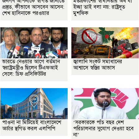
জনগণ আপনাকে স্বাগত জানাতে
মতপ্রকাশের স্বাধীনতার অর্থ যা
প্রস্তুত, কীভাবে আসবেন আসেন:
ইচ্ছা তাই বলা নয়: রাষ্ট্রদূত
শেখ হাসিনাকে পরওয়ার
মুশফিক
ভারতে নেওয়ার আগে বর্তমান
জ্বালানি সংকট সমাধানের
স্বরাষ্ট্রমন্ত্রীও ছিলেন টিএফআই
আশ্বাসে স্বস্তির আভাস
সেলে: চিফ প্রসিকিউটর
পাওনা না মিটিয়েই বাংলাদেশে
‘সরকারকে পাঁচ বছর দেশ
অর্ডার স্থগিত করল এলপিপি
পরিচালনার সুযোগ দেওয়া হবে
না’