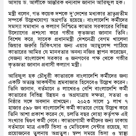
আসায় ড
.
আলীকে আন্তরিক ধন্যবাদ জানান আরিফুল হক।
মন্ত্রী বলেন
,
গত কয়েক দশকে দু
’
দেশের মধ্যকার ভ্রাতৃপ্রতীম
সম্পর্কে উল্লেখযোগ্য অগ্রগতি হয়েছে। বাংলাদেশি কর্মীদের
সমস্যা সমাধান ও কল্যাণ নিশ্চিতে কাতার সরকারের বিভিন্ন
উদ্যোগের প্রশংসা করে গভীর কৃতজ্ঞতা জানান তিনি।
বিশেষ করে
,
সাবেক প্রধানমন্ত্রী দেশনেত্রী বেগম খালেদা
জিয়ার জরুরি চিকিৎসার জন্য এয়ার অ্যাম্বুলেন্স পাঠিয়ে
কাতারের আমির যে মানবতার অনন্য নজির স্থাপন করেছেন
,
সেজন্য বাংলাদেশ সরকার ও জনগণের পক্ষ থেকে গভীর
কৃতজ্ঞতা জানান প্রবাসী কল্যাণ মন্ত্রী।
আরিফুল হক চৌধুরী কাতারকে বাংলাদেশি কর্মীদের জন্য
একটি অত্যন্ত আকর্ষণীয় শ্রমবাজার হিসেবেও উল্লেখ করেন।
তিনি জানান
,
বর্তমানে ৪ লাখেরও বেশি বাংলাদেশি কর্মী
কাতারের বিভিন্ন উন্নয়ন ও অগ্রযাত্রায় দক্ষতা
,
সততা ও
নিষ্ঠার সঙ্গে অবদান রাখছেন।
২০২৩ সালে ১ লাখ ৭
হাজার ৫৯৮ জন বাংলাদেশি কর্মী কাতারে গেছে উল্লেখ করে
তিনি আশা প্রকাশ করেন যে
,
চলতি বছর দোহা কর্তৃপক্ষ এই
সংখ্যার দ্বিগুণ কর্মী নেবে। কাতারগামী কর্মীদের জন্য ঢাকায়
বর্তমানে মাত্র একটি ভিসা ও মেডিকেল সেন্টার রয়েছে
,
যা
প্রয়োজনের তুলনায় অপ্রতুল। স্বল্প সময়ে ভিসা ও স্বাস্থ্য