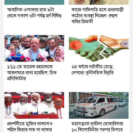
আবাসিক এলাকায় রাত ৯টা
কাজে গাফিলতি হলে প্রধানমন্ত্রী
থেকে সকাল ৬টা পর্যন্ত হর্ন নিষিদ্ধ
কঠোর ব্যবস্থা নিচ্ছেন: রুহুল
কবির রিজভী
১/১১-তে তারেক রহমানকে
২৪ ঘণ্টায় নাটকীয় মোড়,
আয়নাঘরে রাখা হয়েছিল: চিফ
নেপথ্যে কূটনৈতিক বিবৃতি
প্রসিকিউটর
প্রদর্শনীতে মুজিব থাকলেও
মহাসড়কে দুর্ঘটনা মোকাবিলায়
শহিদ জিয়ার নাম না থাকার
১০ কিলোমিটার পরপর মিলবে