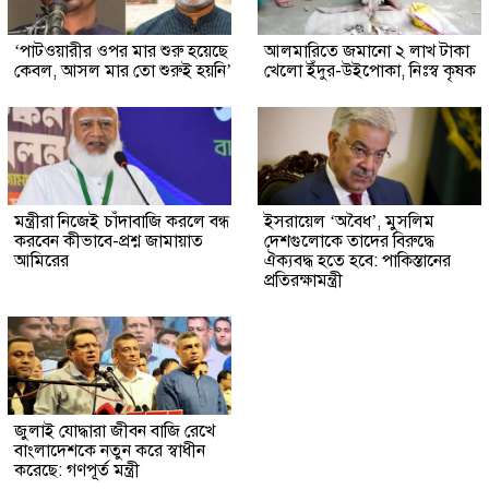
‘পাটওয়ারীর ওপর মার শুরু হয়েছে
আলমারিতে জমানো ২ লাখ টাকা
কেবল, আসল মার তো শুরুই হয়নি’
খেলো ইঁদুর-উইপোকা, নিঃস্ব কৃষক
মন্ত্রীরা নিজেই চাঁদাবাজি করলে বন্ধ
ইসরায়েল ‘অবৈধ’, মুসলিম
করবেন কীভাবে-প্রশ্ন জামায়াত
দেশগুলোকে তাদের বিরুদ্ধে
আমিরের
ঐক্যবদ্ধ হতে হবে: পাকিস্তানের
প্রতিরক্ষামন্ত্রী
জুলাই যোদ্ধারা জীবন বাজি রেখে
বাংলাদেশকে নতুন করে স্বাধীন
করেছে: গণপূর্ত মন্ত্রী