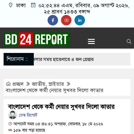
ঢাকা
০২:৫২:৪৫ এএম
, রবিবার, ০৯ অগাস্ট ২০২৬,
২৫ শ্রাবণ ১৪৩৩ বঙ্গাব্দ
শিরোনাম ::
নলাইন জুয়া খেলার সময় হাতেনাতে ৪ জন গ্রেপ্তার
 করেন তাহলে আওয়ামী লীগের দোষ কী ছিল: রুমিন
প্রচ্ছদ
জাতীয়
,
স্লাইডার
বাংলাদেশ থেকে কর্মী নেয়ার সুখবর দিলো কাতার
িশোধে অসহায় মায়ের মাথার চুল বিক্রি
বাংলাদেশ থেকে কর্মী নেয়ার সুখবর দিলো কাতার
কভারেজে অমায়িক ব্যবহার পান, জানালেন নারী
ডেস্ক রিপোর্ট
আপডেট সময় ০৪:৩৬:৪১ অপরাহ্ন, সোমবার, ১৮ মে ২০২৬
১৫৯ বার পড়া হয়েছে