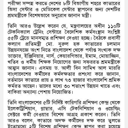
পরীক্ষা সম্পন্ন করতে দেশের ৮টি বিভাগীয় শহরে কাতারের
ভিসা সেন্টার ও মেডিকেল সেন্টার স্থাপনের জন্য দেশটির
শ্রমমন্ত্রীকে বিশেষভাবে অনুরোধ জানান মন্ত্রী।
তিনি আরও উল্লেখ করেন যে
,
মন্ত্রণালয়ের অধীন ১১০টি
টেকনিক্যাল ট্রেনিং সেন্টারে বৈদেশিক কর্মসংস্থান সংশ্লিষ্ট
৫৫টি ট্রেডে মানসম্মত প্রশিক্ষণ দেওয়া হচ্ছে। বৈঠকে প্রবাসী
কল্যাণ প্রতিমন্ত্রী মো
.
নুরুল হক কাতারের চলমান
উন্নয়নযজ্ঞে অংশ নিতে বাংলাদেশ থেকে পর্যাপ্ত সংখ্যক দক্ষ
ডাক্তার
,
ইঞ্জিনিয়ার
,
নার্স
,
কেয়ারগিভার
,
ইমাম
,
মোয়াজ্জিন
,
খতিব ও ধর্মীয় শিক্ষক নিয়োগের জন্য সফররত শ্রমমন্ত্রীকে
আহ্বান জানান। এসময় ড
.
আলী বিন সামিখ আল মাররি
বাংলাদেশের কর্মীদের কর্মদক্ষতার প্রশংসা করে জানান
,
বর্তমানে কাতারে প্রায় ৪ লাখ ৭৩ হাজার বাংলাদেশি শ্রমিক
কর্মরত আছেন। তাদের মধ্যে ৩০ শতাংশ উন্নয়ন খাতে এবং
বাকিরা অন্যান্য পেশায় নিয়োজিত।
তিনি বাংলাদেশের ৫টি নির্দিষ্ট কারিগরি প্রশিক্ষণ কেন্দ্র থেকে
ইলেকট্রিশিয়ান
,
প্লাম্বার
,
এসি টেকনিশিয়ান ও ওয়েল্ডিং
সেক্টরে কর্মী নেওয়ার বিশেষ আগ্রহ প্রকাশ করেন। তিনি
আরও বলেন
,
কাতারে অদক্ষ কর্মীদের দক্ষ করে তুলতে
ইতোমধ্যে ২টি বিশেষ প্রশিক্ষণ কেন্দ্র স্থাপন করা হয়েছে