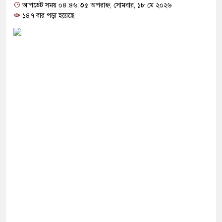
শুকে যৌন নিপীড়ন, জামায়াত কর্মীকে ৫০ বেত্রাঘাত
আপডেট সময় ০৪:৪৬:৩৫ অপরাহ্ন, সোমবার, ১৮ মে ২০২৬
১৪৭ বার পড়া হয়েছে
ক্যাম্পাস, তৃতীয় পক্ষের ভূমিকা দেখছেন বিশ্লেষকরা
ম এক টাকাও বাড়ালে সরকার টিকতে পারবে না: নাহিদ
ামরিক পদক্ষেপের ইঙ্গিত নেতানিয়াহুর