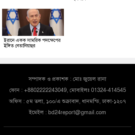
ইরানে একক সামরিক পদক্ষেপের
ইঙ্গিত নেতানিয়াহুর
সম্পাদক ও প্রকাশক : মোঃ জুয়েল রানা
ফোন : +8802222243049, মোবাইলঃ 01324-414545
অফিস : ৫ম তলা, ১০০/এ শুক্রাবাদ, ধানমন্ডি, ঢাকা-১২০৭
ইমেইল :
bd24report@gmail.com