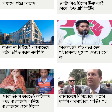
আশ্বাসে স্বস্তির আভাস
স্বরাষ্ট্রমন্ত্রীও ছিলেন টিএফআই
সেলে: চিফ প্রসিকিউটর
পাওনা না মিটিয়েই বাংলাদেশে
‘সরকারকে পাঁচ বছর দেশ
অর্ডার স্থগিত করল এলপিপি
পরিচালনার সুযোগ দেওয়া হবে
না’
‘সারা জীবন ভারতেই কাটালাম,
বাংলাদেশে বিনিয়োগে আগ্রহী
অথচ বাংলাদেশি বানিয়ে
মার্কিন ব্যবসায়ীরা: সার্জিও গর
বাংলাদেশে ঠেলে দিলো’