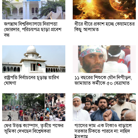
জগন্নাথ বিশ্ববিদ্যালয়ে নিরাপত্তা
ধীরে ধীরে প্রকাশ হচ্ছে কেয়ামতের
জোরদার, পরিচয়পত্র ছাড়া প্রবেশ
কিছু আলামত
বন্ধ
রাষ্ট্রপতি নির্বাচনের চূড়ান্ত তারিখ
১১ বছরের শিশুকে যৌন নিপীড়ন,
ঘোষণা
জামায়াত কর্মীকে ৫০ বেত্রাঘাত
ফের উত্তপ্ত ক্যাম্পাস, তৃতীয় পক্ষের
গ্যাসের দাম এক টাকাও বাড়ালে
ভূমিকা দেখছেন বিশ্লেষকরা
সরকার টিকতে পারবে না: নাহিদ
ইসলাম