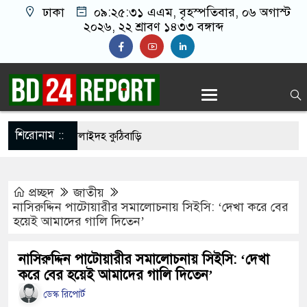
ঢাকা
০৯:২৫:৩২ এএম
, বৃহস্পতিবার, ০৬ অগাস্ট
২০২৬, ২২ শ্রাবণ ১৪৩৩ বঙ্গাব্দ
শিরোনাম ::
়াণ দিবসে নিস্তব্ধ শিলাইদহ কুঠিবাড়ি
ি জাদুঘরে উপচে পড়া ভিড়, শেষ প্রথম দিনের সব টিকিট
প্রচ্ছদ
জাতীয়
সঙ্গে সংঘর্ষে নাস্তানাবুদ ইসরায়েল, হারাল ২ সেনা
নাসিরুদ্দিন পাটোয়ারীর সমালোচনায় সিইসি: ‘দেখা করে বের
হয়েই আমাদের গালি দিতেন’
ববিদ্যালয়ে নিরাপত্তা জোরদার, পরিচয়পত্র ছাড়া প্রবেশ বন্ধ
্রকাশ হচ্ছে কেয়ামতের কিছু আলামত
নাসিরুদ্দিন পাটোয়ারীর সমালোচনায় সিইসি: ‘দেখা
করে বের হয়েই আমাদের গালি দিতেন’
র্বাচনের চূড়ান্ত তারিখ ঘোষণা
ডেস্ক রিপোর্ট