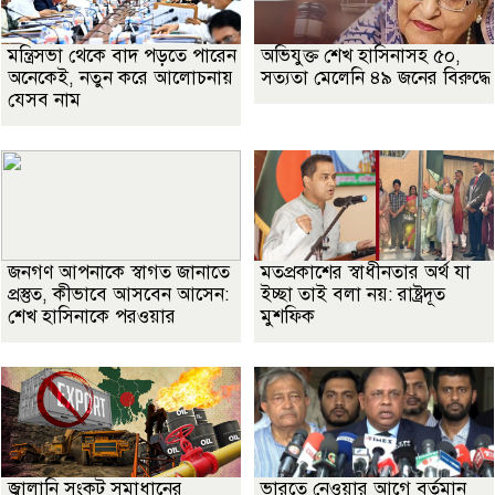
মন্ত্রিসভা থেকে বাদ পড়তে পারেন
অভিযুক্ত শেখ হাসিনাসহ ৫০,
অনেকেই, নতুন করে আলোচনায়
সত্যতা মেলেনি ৪৯ জনের বিরুদ্ধে
যেসব নাম
জনগণ আপনাকে স্বাগত জানাতে
মতপ্রকাশের স্বাধীনতার অর্থ যা
প্রস্তুত, কীভাবে আসবেন আসেন:
ইচ্ছা তাই বলা নয়: রাষ্ট্রদূত
শেখ হাসিনাকে পরওয়ার
মুশফিক
জ্বালানি সংকট সমাধানের
ভারতে নেওয়ার আগে বর্তমান