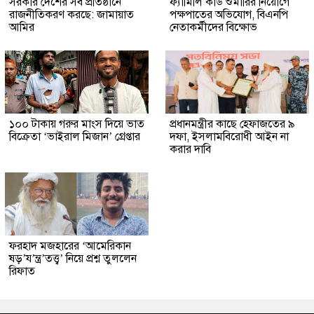
সরকার দেশের সব প্রতিষ্ঠানে
ফ্যামিলি কার্ড শুমারির নিয়োগে
রাজনীতিকরণ করছে: জামায়াত
পক্ষপাতের অভিযোগ, বিএনপি
আমির
নেতাকর্মীদের বিক্ষোভ
১০০ টাকায় গরুর মাংস দিয়ে ভাত
প্রধানমন্ত্রীর কাছে হেফাজতের ৯
বিক্রেতা ‘ভাইরাল মিজান’ গ্রেপ্তার
দফা, ইসলামবিরোধী আইন না
করার দাবি
ফরহাদ মজহারের ‘আমেরিকান
ষড়’য’ন্ত্র’তত্ত্ব’ নিয়ে প্রশ্ন তুললেন
রিফাত