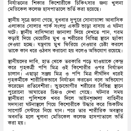
নির্যাতনের শিকার কিশোরীকে চিকিৎসার জন্য খুলনা
মেডিকেল কলেজ হাসপাতালে ভর্তি করা হয়েছে।
স্থানীয় সূত্রে জানা গেছে
,
বুধবার দুপুরে সোনাডাঙ্গা আবাসিক
এলাকার সোলার পার্ক সংলগ্ন একটি ভাড়া বাসায় এ ঘটনা
ঘটে। স্থানীয় বাসিন্দারা জানালা দিয়ে দেখতে পান
,
গরম
কড়াই দিয়ে মেয়েটির মুখ ও শরীরের বিভিন্ন স্থানে ছ্যাঁকা
দেওয়া হচ্ছে। যন্ত্রণায় মুখ ফিরিয়ে নেওয়ার চেষ্টা করলে
তাকে কান ধরে ওঠবস করানো হয় বলেও অভিযোগ রয়েছে।
স্থানীয়দের দাবি
,
হাত থেকে তরকারি পড়ে যাওয়াকে কেন্দ্র
করে গৃহকর্ত্রী পপি মিত্র ওই কিশোরীর ওপর নির্যাতন
চালান। এছাড়া সঞ্জয় মিত্র ও পপি মিত্র দীর্ঘদিন ধরেই
গৃহকর্মীকে শারীরিকভাবে নির্যাতন করতেন বলে অভিযোগ
করেছেন প্রতিবেশীরা। ভুক্তভোগীর শরীরের বিভিন্ন স্থানে
পুরোনো আঘাতের চিহ্নও দেখা গেছে। ঘটনার সময়
স্থানীয়রা পুলিশকে খবর দিলে আইনশৃঙ্খলা বাহিনীর
সদস্যরা ঘটনাস্থলে গিয়ে কিশোরীকে উদ্ধার করে ভিকটিম
সাপোর্ট সেন্টারে নিয়ে যান। পরে তার শারীরিক অবস্থার
অবনতি হলে খুলনা মেডিকেল কলেজ হাসপাতালে ভর্তি
করা হয়।