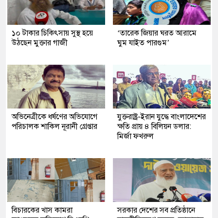
১০ টাকার চিকিৎসায় সুস্থ হয়ে
‘তারেক জিয়ার ঘরত আরামে
উঠছেন মুক্তার গাজী
ঘুম যাইত পারগুম’
অভিনেত্রীকে ধর্ষণের অভিযোগে
যুক্তরাষ্ট্র-ইরান যুদ্ধে বাংলাদেশের
পরিচালক শাকিল নূরানী গ্রেপ্তার
ক্ষতি প্রায় ৪ বিলিয়ন ডলার:
মির্জা ফখরুল
বিচারকের খাস কামরা
সরকার দেশের সব প্রতিষ্ঠানে