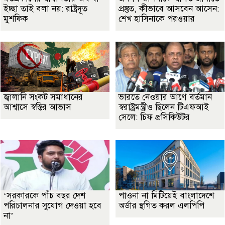
ইচ্ছা তাই বলা নয়: রাষ্ট্রদূত
প্রস্তুত, কীভাবে আসবেন আসেন:
মুশফিক
শেখ হাসিনাকে পরওয়ার
জ্বালানি সংকট সমাধানের
ভারতে নেওয়ার আগে বর্তমান
আশ্বাসে স্বস্তির আভাস
স্বরাষ্ট্রমন্ত্রীও ছিলেন টিএফআই
সেলে: চিফ প্রসিকিউটর
‘সরকারকে পাঁচ বছর দেশ
পাওনা না মিটিয়েই বাংলাদেশে
পরিচালনার সুযোগ দেওয়া হবে
অর্ডার স্থগিত করল এলপিপি
না’