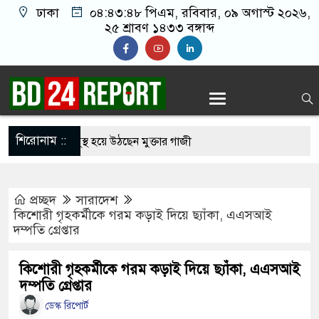
ঢাকা
০৪:৪৩:৪৯ পিএম
, রবিবার, ০৯ অগাস্ট ২০২৬,
২৫ শ্রাবণ ১৪৩৩ বঙ্গাব্দ
শিরোনাম ::
ার চিকিৎসায় সুস্থ হয়ে উঠছেন মুক্তার গাজী
ক জিয়ার ঘরত আরামে ঘুম যাইত পারগুম’
প্রচ্ছদ
সারাদেশ
্রীকে ধর্ষণের অভিযোগে পরিচালক শাকিল নূরানী গ্রেপ্তার
কিশোরী গৃহকর্মীকে গরম কড়াই দিয়ে ছ্যাঁকা, এএসআই
দম্পতি গ্রেপ্তার
ষ্ট্র-ইরান যুদ্ধে বাংলাদেশের ক্ষতি প্রায় ৪ বিলিয়ন ডলার: মির্জা
কিশোরী গৃহকর্মীকে গরম কড়াই দিয়ে ছ্যাঁকা, এএসআই
দম্পতি গ্রেপ্তার
ের খাস কামরা ভাঙচুরের অভিযোগ বিএনপি নেতাকর্মীদের
ডেস্ক রিপোর্ট