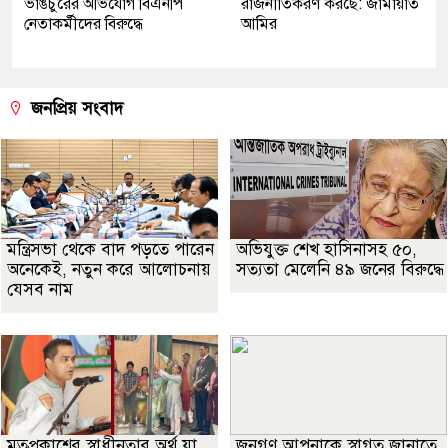
ভাঙচুরের অভিযোগ বিএনপি
রাজনীতিকরণ করছে: জামায়াত
নেতাকর্মীদের বিরুদ্ধে
আমির
জনপ্রিয় সংবাদ
মন্ত্রিসভা থেকে বাদ পড়তে পারেন
অভিযুক্ত শেখ হাসিনাসহ ৫০,
অনেকেই, নতুন করে আলোচনায়
সত্যতা মেলেনি ৪৯ জনের বিরুদ্ধে
যেসব নাম
মতপ্রকাশের স্বাধীনতার অর্থ যা
জনগণ আপনাকে স্বাগত জানাতে