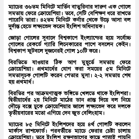
ম্যাচের ৩৬তম মিনিটে মার্তিন বাতুরিনার দারুণ এক গোলে
সমতায় ফেরে ক্রোয়েশিয়া। তবে, সেটি বেশিক্ষণ ধরে রাখতে
পারেনি তারা। ৪২তম মিনিটে কর্নার থেকে উড়ে আসা বল
দুর্দান্ত হেডে লক্ষ্যভেদ করেন ইংলিশ অধিনায়ক।
জোড়া গোলের সুবাদে বিশ্বকাপে ইংল্যান্ডের হয়ে সর্বোচ্চ
গোলের রেকর্ডে গ্যারি লিনেকারের পাশে বসলেন কেইন।
বিশ্বকাপ ফুটবলে দুজনেরই গোল ১০টি করে।
বিরতিতে যাওয়ার ঠিক আগ মুহূর্তে সমতায় ফেরে
ক্রোয়েশিয়া। প্রথমার্ধের যোগ করা সময়ের ৫ম মিনিটে
সমতাসূচক গোলটি করেন পেতার মুসা। ২-২ সমতায় শেষ
হয় প্রথমার্ধ।
বিরতির পর আক্রমণাত্মক ভঙ্গিতে খেলতে থাকে ইংলিশরা।
দ্বিতীয়ার্ধের ২য় মিনিটে মাঠের ডান প্রান্ত দিয়ে বল নিয়ে
দৌড়ে বক্সে ঢুকে ক্রোয়েশিয়ার জালে লক্ষ্যভেদ করে দলকে
তৃতীয়বারের মতো এগিয়ে দেন জুড বেলিংহাম।
ম্যাচের ৮৫ মিনিটে ইংলিশদের হয়ে ৪র্থ গোলটি করলেন
মার্কাস রাশফোর্ড। পরবর্তীতে ম্যাচে ফেরার চেষ্টা চালায়
ক্রোয়েশিয়া। তবে ইংলিশ রক্ষণভাগের কাছে পাত্তাই পায়নি