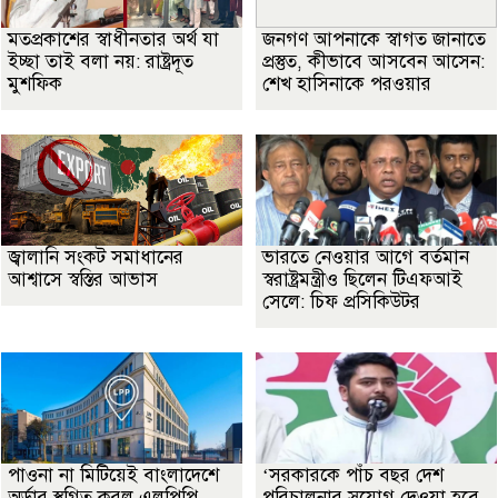
মতপ্রকাশের স্বাধীনতার অর্থ যা
জনগণ আপনাকে স্বাগত জানাতে
ইচ্ছা তাই বলা নয়: রাষ্ট্রদূত
প্রস্তুত, কীভাবে আসবেন আসেন:
মুশফিক
শেখ হাসিনাকে পরওয়ার
জ্বালানি সংকট সমাধানের
ভারতে নেওয়ার আগে বর্তমান
আশ্বাসে স্বস্তির আভাস
স্বরাষ্ট্রমন্ত্রীও ছিলেন টিএফআই
সেলে: চিফ প্রসিকিউটর
পাওনা না মিটিয়েই বাংলাদেশে
‘সরকারকে পাঁচ বছর দেশ
অর্ডার স্থগিত করল এলপিপি
পরিচালনার সুযোগ দেওয়া হবে