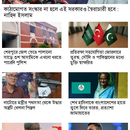
কাঠামোগত সংস্কার না হলে এই সরকারও স্বৈরাচারী হবে :
নাহিদ ইসলাম
শেরপুরে জেল ভেঙে পালানো
প্রতিরক্ষা সহযোগিতা জোরদারে
সাড়ে ৩শ আসামিকে এখনো ধরতে
তুরস্ক, সৌদি ও পাকিস্তানের মধ্যে
পারেনি পুলিশ
চুক্তি স্বাক্ষরিত
নাটোরে মন্ত্রীর পথসভা থেকে উদ্ধার
শেখ হাসিনাকে বাংলাদেশের হাতে
অস্ত্রটি খেলনা পিস্তল
তুলে দিবে ভারত, প্রত্যাশা
জামায়াতের