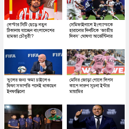
লেস্টার সিটি ছেড়ে নতুন
সেমিফাইনালে ইংল্যান্ডকে
ঠিকানায় যাচ্ছেন বাংলাদেশের
হারানোর দিনটিকে ‘জাতীয়
হামজা চৌধুরী?
দিবস’ ঘোষণা আর্জেন্টিনার
ভুলের জন্য ক্ষমা চাইলেও
মেসির জোড়া গোলে লিগস
ফিফা সভাপতি পদেই থাকছেন
কাপে দারুণ সূচনা ইন্টার
ইনফান্তিনো
মায়ামির