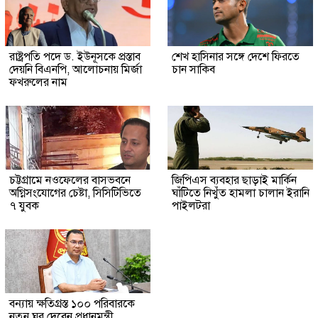
রাষ্ট্রপতি পদে ড. ইউনূসকে প্রস্তাব
শেখ হাসিনার সঙ্গে দেশে ফিরতে
দেয়নি বিএনপি, আলোচনায় মির্জা
চান সাকিব
ফখরুলের নাম
চট্টগ্রামে নওফেলের বাসভবনে
জিপিএস ব্যবহার ছাড়াই মার্কিন
অগ্নিসংযোগের চেষ্টা, সিসিটিভিতে
ঘাঁটিতে নিখুঁত হামলা চালান ইরানি
৭ যুবক
পাইলটরা
বন্যায় ক্ষতিগ্রস্ত ১০০ পরিবারকে
নতুন ঘর দেবেন প্রধানমন্ত্রী