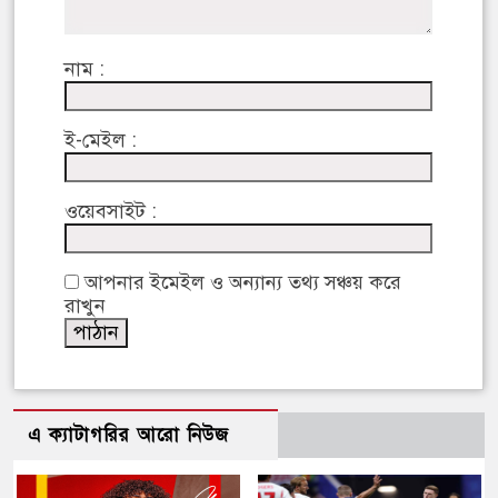
নাম :
ই-মেইল :
ওয়েবসাইট :
আপনার ইমেইল ও অন্যান্য তথ্য সঞ্চয় করে
রাখুন
এ ক্যাটাগরির আরো নিউজ