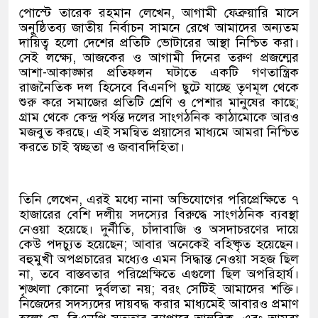
পোস্টে তারেক রহমান লেখেন, আগামী ফেব্রুয়ারি মাসে
অনুষ্ঠিতব্য জাতীয় নির্বাচন সামনে রেখে আমাদের অন্যতম
দায়িত্ব হলো দেশের প্রতিটি ভোটারের আস্থা নিশ্চিত করা।
সেই লক্ষ্যে, আজকের ও আগামী দিনের তরুণ প্রজন্মের
আশা-আকাঙ্ক্ষার প্রতিফলন ঘটাতে একটি গণতান্ত্রিক
রাজনৈতিক দল হিসেবে বিএনপি ছুটে যাচ্ছে তৃণমূল থেকে
শুরু করে সমাজের প্রতিটি শ্রেণি ও পেশার মানুষের কাছে;
গ্রাম থেকে কেন্দ্র পর্যন্ত দলের সাংগঠনিক কাঠামোকে আরও
মজবুত করছে। এই সমন্বিত প্রয়াসের মাধ্যমে আমরা নিশ্চিত
করতে চাই স্বচ্ছতা ও জবাবদিহিতা।
তিনি লেখেন, এরই মধ্যে নানা অভিযোগের পরিপ্রেক্ষিতে ৭
হাজারের বেশি দলীয় সদস্যের বিরুদ্ধে সাংগঠনিক ব্যবস্থা
নেওয়া হয়েছে। দুর্নীতি, চাঁদাবাজি ও অসদাচরণের দায়ে
কেউ পদচ্যুত হয়েছেন; আবার অনেকেই বহিষ্কৃত হয়েছেন।
বহুমুখী অপপ্রচারের মধ্যেও এমন সিদ্ধান্ত নেওয়া সহজ ছিল
না, তবে বাস্তবতার পরিপ্রেক্ষিতে এগুলো ছিল অপরিহার্য।
শৃঙ্খলা কোনো দুর্বলতা নয়; বরং সেটিই আমাদের শক্তি।
নিজেদের সদস্যদের দায়বদ্ধ করার মাধ্যমেই আবারও প্রমাণ