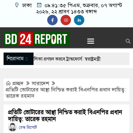
ঢাকা
০৯:৪১:৩৬ পিএম
, শুক্রবার, ০৭ অগাস্ট
২০২৬, ২২ শ্রাবণ ১৪৩৩ বঙ্গাব্দ
শিরোনাম ::
নির্মুহভাবে তালিকা প্রণয়ন করবে ট্রাস্কফোর্স: স্বরাষ্ট্রমন্ত্রী
 নয় আমাদের মিত্র, অচিরেই আমাদের সঙ্গে মিশে যাবে:
প্রচ্ছদ
সারাদেশ
ি
প্রতিটি ভোটারের আস্থা নিশ্চিত করাই বিএনপির প্রধান দায়িত্ব:
তারেক রহমান
র ইমামতি নয়, জাতির দায়িত্ব নিতে হবে ওলামায়ে
ুদ্দীন
প্রতিটি ভোটারের আস্থা নিশ্চিত করাই বিএনপির প্রধান
দায়িত্ব: তারেক রহমান
 মসজিদ থেকে খুলে ফেলা হচ্ছে মাইক, শুভেন্দু বলছেন-
ডেস্ক রিপোর্ট