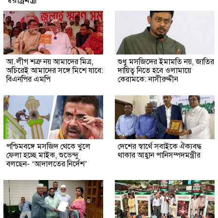
আ.লীগ শত্রু নয় আমাদের মিত্র,
শুধু মসজিদের ইমামতি নয়, জাতির
অচিরেই আমাদের সঙ্গে মিশে যাবে:
দায়িত্ব নিতে হবে ওলামায়ে
বিএনপির এমপি
কেরামকে: নাসীরুদ্দীন
পশ্চিমবঙ্গে মসজিদ থেকে খুলে
দেশের স্বার্থে সবাইকে ঐক্যবদ্ধ
ফেলা হচ্ছে মাইক, শুভেন্দু
থাকার আহ্বান পানিসম্পদমন্ত্রীর
বলছেন- ‘আদালতের নির্দেশ’