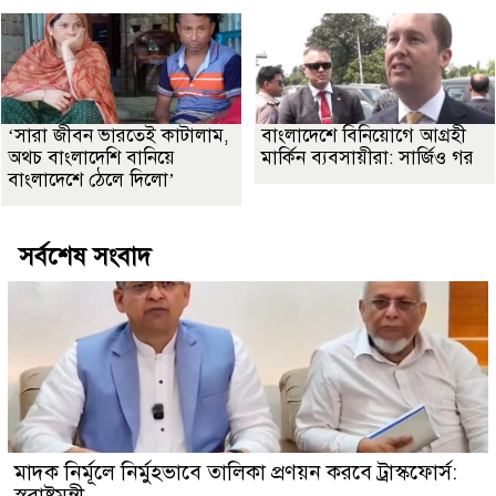
‘সারা জীবন ভারতেই কাটালাম,
বাংলাদেশে বিনিয়োগে আগ্রহী
অথচ বাংলাদেশি বানিয়ে
মার্কিন ব্যবসায়ীরা: সার্জিও গর
বাংলাদেশে ঠেলে দিলো’
সর্বশেষ সংবাদ
মাদক নির্মূলে নির্মুহভাবে তালিকা প্রণয়ন করবে ট্রাস্কফোর্স:
স্বরাষ্ট্রমন্ত্রী