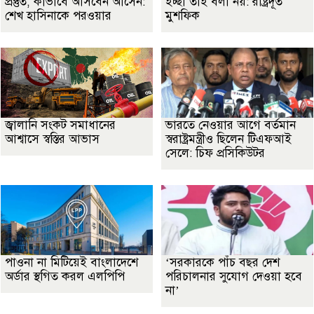
প্রস্তুত, কীভাবে আসবেন আসেন:
ইচ্ছা তাই বলা নয়: রাষ্ট্রদূত
শেখ হাসিনাকে পরওয়ার
মুশফিক
জ্বালানি সংকট সমাধানের
ভারতে নেওয়ার আগে বর্তমান
আশ্বাসে স্বস্তির আভাস
স্বরাষ্ট্রমন্ত্রীও ছিলেন টিএফআই
সেলে: চিফ প্রসিকিউটর
পাওনা না মিটিয়েই বাংলাদেশে
‘সরকারকে পাঁচ বছর দেশ
অর্ডার স্থগিত করল এলপিপি
পরিচালনার সুযোগ দেওয়া হবে
না’