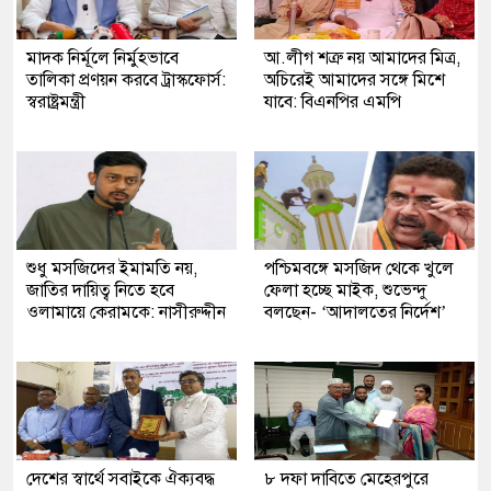
মাদক নির্মূলে নির্মুহভাবে
আ.লীগ শত্রু নয় আমাদের মিত্র,
তালিকা প্রণয়ন করবে ট্রাস্কফোর্স:
অচিরেই আমাদের সঙ্গে মিশে
স্বরাষ্ট্রমন্ত্রী
যাবে: বিএনপির এমপি
শুধু মসজিদের ইমামতি নয়,
পশ্চিমবঙ্গে মসজিদ থেকে খুলে
জাতির দায়িত্ব নিতে হবে
ফেলা হচ্ছে মাইক, শুভেন্দু
ওলামায়ে কেরামকে: নাসীরুদ্দীন
বলছেন- ‘আদালতের নির্দেশ’
দেশের স্বার্থে সবাইকে ঐক্যবদ্ধ
৮ দফা দাবিতে মেহেরপুরে