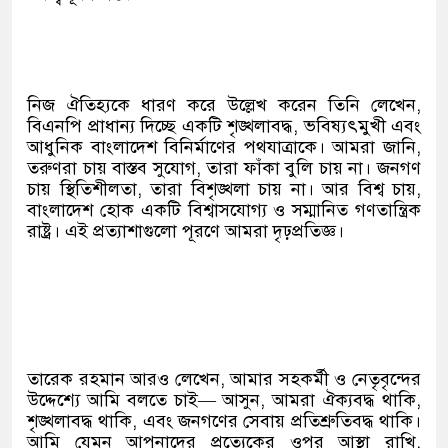
নিজ ঐতিহ্যকে ধারণ করে উল্লেখ করেন তিনি লেখেন,
বিএনপি প্রাধান্য দিচ্ছে একটি শৃঙ্খলাবদ্ধ, ভবিষ্যৎমুখী এবং
আধুনিক বাংলাদেশ বিনির্মাণের পথযাত্রাকে। আমরা জানি,
তরুণরা চায় বাস্তব সুযোগ, তারা ফাঁকা বুলি চায় না। জনগণ
চায় স্থিতিশীলতা, তারা বিশৃঙ্খলা চায় না। আর বিশ্ব চায়,
বাংলাদেশ হোক একটি বিশ্বাসযোগ্য ও সম্মানিত গণতান্ত্রিক
রাষ্ট্র। এই প্রত্যাশাগুলো পূরণে আমরা দৃঢ়প্রতিজ্ঞ।
তারেক রহমান আরও লেখেন, আমার সহকর্মী ও নেতৃবৃন্দের
উদ্দেশ্যে আমি বলতে চাই— আসুন, আমরা ঐক্যবদ্ধ থাকি,
শৃঙ্খলাবদ্ধ থাকি, এবং জনগণের সেবায় প্রতিশ্রুতিবদ্ধ থাকি।
আমি যেমন আপনাদের প্রত্যেকের ওপর আস্থা রাখি,