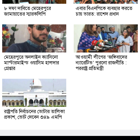
৮ দফা দাবিতে মেহেরপুরে
এবার বিএনপিকে ব্যবহার করতে
জামায়াতের স্মারকলিপি
চায় ভারত: রাশেদ প্রধান
মেহেরপুরে অনলাইন ক্যাসিনো
আওয়ামী লীগের ‘জঙ্গিবাদের
মাস্টারমাইন্ড ওয়াসিম হালদার
ন্যারেটিভ’ পুরনো রাজনীতি :
গ্রেপ্তার
পররাষ্ট্র প্রতিমন্ত্রী
রাষ্ট্রপতি নির্বাচনের ভোটার তালিকা
প্রকাশ, ভোট দেবেন ৩৪৯ এমপি