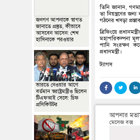
তিনি জানান
,
গণমা
তা নিয়ন্ত্রণের জন
জনগণ আপনাকে স্বাগত
গঠনের খসড়া প্রস্
জানাতে প্রস্তুত, কীভাবে
ব্রিফিংয়ে প্রধানমন্
আসবেন আসেন: শেখ
মহাপরিকল্পনা মূলত
হাসিনাকে পরওয়ার
পানি সংরক্ষণ কর
প্রধানমন্ত্রী।
ট্যাগস
ভারতে নেওয়ার আগে
বর্তমান স্বরাষ্ট্রমন্ত্রীও ছিলেন
টিএফআই সেলে: চিফ
প্রসিকিউটর
আপনার মতা
মেসেজ বক্স