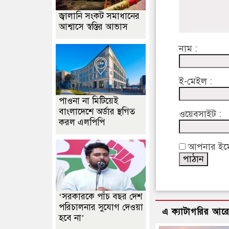
জ্বালানি সংকট সমাধানের
আশ্বাসে স্বস্তির আভাস
নাম :
ই-মেইল :
পাওনা না মিটিয়েই
বাংলাদেশে অর্ডার স্থগিত
ওয়েবসাইট :
করল এলপিপি
আপনার ইমেইল
‘সরকারকে পাঁচ বছর দেশ
পরিচালনার সুযোগ দেওয়া
এ ক্যাটাগরির আর
হবে না’