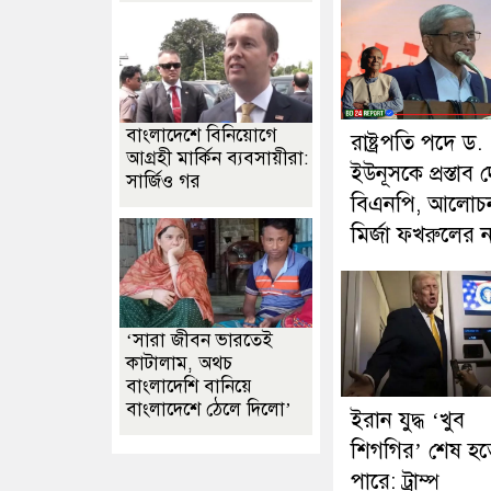
বাংলাদেশে বিনিয়োগে
রাষ্ট্রপতি পদে ড.
আগ্রহী মার্কিন ব্যবসায়ীরা:
ইউনূসকে প্রস্তাব 
সার্জিও গর
বিএনপি, আলোচ
মির্জা ফখরুলের 
‘সারা জীবন ভারতেই
কাটালাম, অথচ
বাংলাদেশি বানিয়ে
বাংলাদেশে ঠেলে দিলো’
ইরান যুদ্ধ ‘খুব
শিগগির’ শেষ হত
পারে: ট্রাম্প