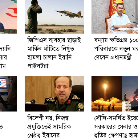
জিপিএস ব্যবহার ছাড়াই
বন্যায় ক্ষতিগ্রস্ত ১০
দেয়নি
মার্কিন ঘাঁটিতে নিখুঁত
পরিবারকে নতুন ঘ
নায়
হামলা চালান ইরানি
দেবেন প্রধানমন্ত্রী
নাম
পাইলটরা
বিদেশী নয়, নিজস্ব
সৌদি-সমর্থিত ইয়ে
ে
প্রযুক্তিতেই সামরিক
সরকারের সেনার 
শ্রেষ্ঠত্ব ইরানের
হুতির ক্ষেপণাস্ত্র হা