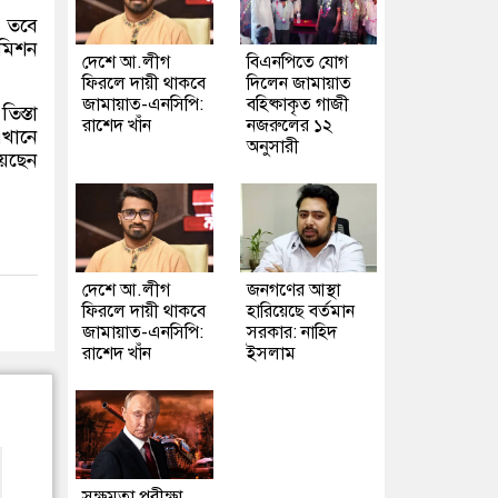
ন তবে
কমিশন
দেশে আ.লীগ
বিএনপিতে যোগ
ফিরলে দায়ী থাকবে
দিলেন জামায়াত
জামায়াত-এনসিপি:
বহিষ্কাকৃত গাজী
,
তিস্তা
রাশেদ খাঁন
নজরুলের ১২
এখানে
অনুসারী
়েছেন
দেশে আ.লীগ
জনগণের আস্থা
ফিরলে দায়ী থাকবে
হারিয়েছে বর্তমান
জামায়াত-এনসিপি:
সরকার: নাহিদ
রাশেদ খাঁন
ইসলাম
সক্ষমতা পরীক্ষা