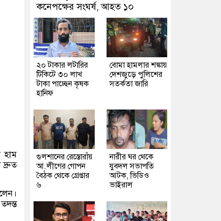
কনেপক্ষের সংঘর্ষ, আহত ১০
২০ টাকার লটারির
বোমা হামলার শঙ্কায়
টিকিটে ৩০ লাখ
দেশজুড়ে পুলিশের
টাকা পাচ্ছেন কৃষক
সতর্কতা জারি
হানিফ
র হাম
গুলশানের রেস্তোরাঁয়
নারীর ঘর থেকে
ে দ্রুত
আ.লীগের গোপন
যুবদল সভাপতি
বৈঠক থেকে গ্রেপ্তার
আটক, ভিডিও
৬
ভাইরাল
বলেন।
তদন্ত