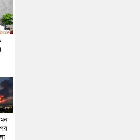
০
র
মেন
ওপর
মলা,