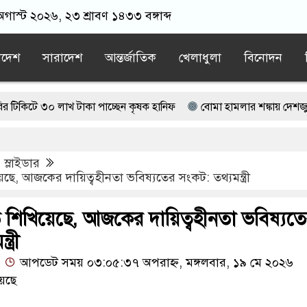
গাস্ট ২০২৬, ২৩ শ্রাবণ ১৪৩৩ বঙ্গাব্দ
াদেশ
সারাদেশ
আন্তর্জাতিক
খেলাধুলা
বিনোদন
৩০ লাখ টাকা পাচ্ছেন কৃষক হানিফ
বোমা হামলার শঙ্কায় দেশজুড়ে পুলিশে
ভাপতি আটক, ভিডিও ভাইরাল
,
স্লাইডার
ন জামায়াত বহিষ্কাকৃত গাজী নজরুলের ১২ অনুসারী
়েছে, আজকের দায়িত্বহীনতা ভবিষ্যতের সংকট: তথ্যমন্ত্রী
য়েছে বর্তমান সরকার: নাহিদ ইসলাম
তি শিখিয়েছে, আজকের দায়িত্বহীনতা ভবিষ্যত
ত্রী
আপডেট সময় ০৩:০৫:৩৭ অপরাহ্ন, মঙ্গলবার, ১৯ মে ২০২৬
েছে