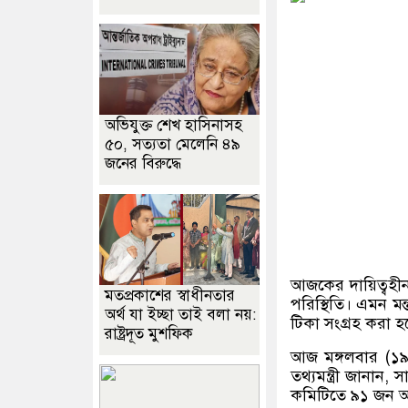
অভিযুক্ত শেখ হাসিনাসহ
৫০, সত্যতা মেলেনি ৪৯
জনের বিরুদ্ধে
আজকের দায়িত্বহ
মতপ্রকাশের স্বাধীনতার
পরিস্থিতি। এমন মন্
অর্থ যা ইচ্ছা তাই বলা নয়:
টিকা সংগ্রহ করা হ
রাষ্ট্রদূত মুশফিক
আজ মঙ্গলবার
(
১৯
তথ্যমন্ত্রী জানান
,
সা
কমিটিতে ৯১ জন 