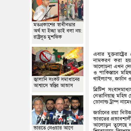
মতপ্রকাশের স্বাধীনতার
অর্থ যা ইচ্ছা তাই বলা নয়:
রাষ্ট্রদূত মুশফিক
এবার যুক্তরাষ্ট্র
নামকরণ করা হয
আলোচনা এখন দেশের
ও পাকিস্তানে মহিষ
থাইল্যান্ড
,
জর্ডান 
জ্বালানি সংকট সমাধানের
আশ্বাসে স্বস্তির আভাস
ব্রিটিশ সংবাদমাধ
নেতানিয়াহু মহিষ 
ডোনাল্ড ট্রাম্প না
জর্ডানের রয়া নিউ
ভারতের প্রভাবশালী
আলোড়ন তুলেছে বা
ভারতে নেওয়ার আগে