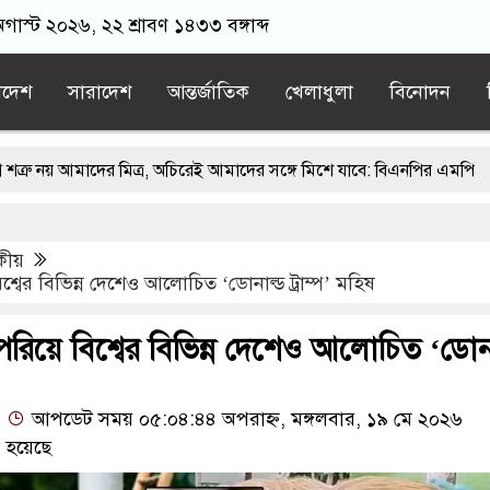
অগাস্ট ২০২৬, ২২ শ্রাবণ ১৪৩৩ বঙ্গাব্দ
াদেশ
সারাদেশ
আন্তর্জাতিক
খেলাধুলা
বিনোদন
মাদের মিত্র, অচিরেই আমাদের সঙ্গে মিশে যাবে: বিএনপির এমপি
্চিমবঙ্গে মসজিদ থেকে খুলে ফেলা হচ্ছে মাইক, শুভেন্দু বলছেন- ‘আদালতের নি
কীয়
 জামায়াতের স্মারকলিপি
এবার বিএনপিকে ব্যবহার করতে চায় ভারত: রাশে
শ্বের বিভিন্ন দেশেও আলোচিত ‘ডোনাল্ড ট্রাম্প’ মহিষ
িবাদের ন্যারেটিভ’ পুরনো রাজনীতি : পররাষ্ট্র প্রতিমন্ত্রী
রিয়ে বিশ্বের বিভিন্ন দেশেও আলোচিত ‘ডোনা
আপডেট সময় ০৫:০৪:৪৪ অপরাহ্ন, মঙ্গলবার, ১৯ মে ২০২৬
 হয়েছে