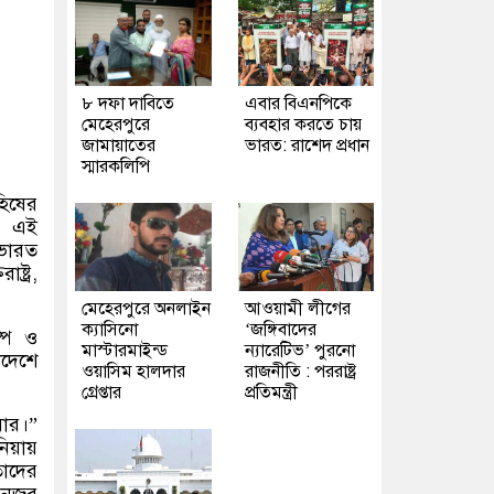
৮ দফা দাবিতে
এবার বিএনপিকে
মেহেরপুরে
ব্যবহার করতে চায়
জামায়াতের
ভারত: রাশেদ প্রধান
স্মারকলিপি
হিষের
। এই
 ভারত
্ট্র
,
মেহেরপুরে অনলাইন
আওয়ামী লীগের
ক্যাসিনো
‘জঙ্গিবাদের
ম্প ও
মাস্টারমাইন্ড
ন্যারেটিভ’ পুরনো
াদেশে
ওয়াসিম হালদার
রাজনীতি : পররাষ্ট্র
গ্রেপ্তার
প্রতিমন্ত্রী
বার।
”
য়ায়
তাদের