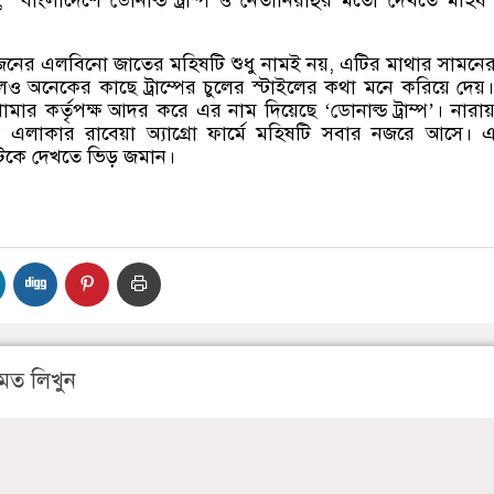
, “
বাংলাদেশে ডোনাল্ড ট্রাম্প ও নেতানিয়াহুর মতো দেখতে মহি
ওজনের এলবিনো জাতের মহিষটি শুধু নামই নয়
,
এটির মাথার সামনের 
লও অনেকের কাছে ট্রাম্পের চুলের স্টাইলের কথা মনে করিয়ে দেয
মার কর্তৃপক্ষ আদর করে এর নাম দিয়েছে
‘
ডোনাল্ড ট্রাম্প
’
।
নারায
 এলাকার রাবেয়া অ্যাগ্রো ফার্মে মহিষটি সবার নজরে আসে।
িকে দেখতে ভিড় জমান।
মত লিখুন