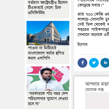
শিরোনামে লিখেছে
বর্তমান স্বরাষ্ট্রমন্ত্রীও ছিলেন
কেড়েছে সবার।
”
টিএফআই সেলে: চিফ
প্রসিকিউটর
প্রায় ৭০০ কেজি 
লালচে
–
সোনালি চু
সেই মিল থেকেই খা
শহরের পাইকপাড়া
সেখানে অনেকে এট
ট্যাগস
পাওনা না মিটিয়েই
বাংলাদেশে অর্ডার স্থগিত
করল এলপিপি
আপনার মতা
মেসেজ বক্স
‘সরকারকে পাঁচ বছর দেশ
পরিচালনার সুযোগ দেওয়া
হবে না’