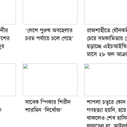
ানীর
‘দেশে পুরুষ অবহেলার
রাজশাহীতে যৌনকর্
েশের
চরম পর্যায়ে চলে গেছে’
চেয়ে সমকামিতায় 
ুর
ছড়াচ্ছে এইচআইভি
মাসে ২৮ জন আক্রান
সাবেক স্পিকার শিরীন
শাপলা চত্বরে কোন
ে
শারমিন ‘নিখোঁজ’
গণহত্যা হয়নি, হয়ে
থাকলেও শেখ হাসি
জানতেন না: আইনজ