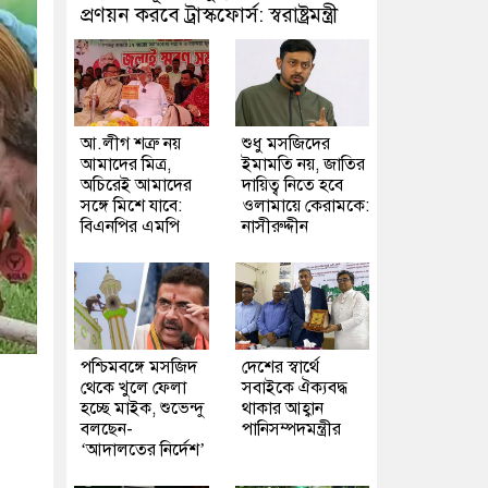
প্রণয়ন করবে ট্রাস্কফোর্স: স্বরাষ্ট্রমন্ত্রী
আ.লীগ শত্রু নয়
শুধু মসজিদের
আমাদের মিত্র,
ইমামতি নয়, জাতির
অচিরেই আমাদের
দায়িত্ব নিতে হবে
সঙ্গে মিশে যাবে:
ওলামায়ে কেরামকে:
বিএনপির এমপি
নাসীরুদ্দীন
পশ্চিমবঙ্গে মসজিদ
দেশের স্বার্থে
থেকে খুলে ফেলা
সবাইকে ঐক্যবদ্ধ
হচ্ছে মাইক, শুভেন্দু
থাকার আহ্বান
বলছেন-
পানিসম্পদমন্ত্রীর
‘আদালতের নির্দেশ’