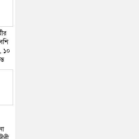
মীর
বেশি
, ১০
্ত
না
ীবী