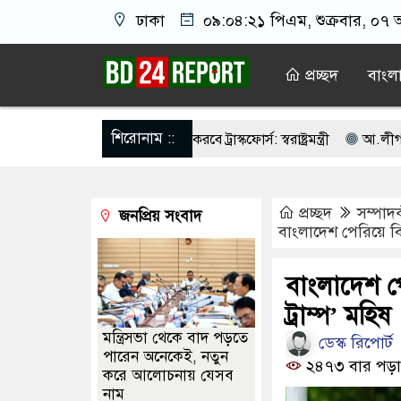
ঢাকা
০৯:০৪:২১ পিএম
, শুক্রবার, ০৭ 
প্রচ্ছদ
বাংল
শিরোনাম ::
র্মুহভাবে তালিকা প্রণয়ন করবে ট্রাস্কফোর্স: স্বরাষ্ট্রমন্ত্রী
আ.লীগ শত্রু নয় আ
ইমামতি নয়, জাতির দায়িত্ব নিতে হবে ওলামায়ে কেরামকে: নাসীরুদ্দীন
পশ
প্রচ্ছদ
সম্পাদ
জনপ্রিয় সংবাদ
 সবাইকে ঐক্যবদ্ধ থাকার আহ্বান পানিসম্পদমন্ত্রীর
৮ দফা দাবিতে মেহেরপুরে
বাংলাদেশ পেরিয়ে বি
াইন ক্যাসিনো মাস্টারমাইন্ড ওয়াসিম হালদার গ্রেপ্তার
আওয়ামী লীগের ‘জঙ্গ
বাংলাদেশ পে
র্বাচনের ভোটার তালিকা প্রকাশ, ভোট দেবেন ৩৪৯ এমপি
ট্রাম্প’ মহিষ
মন্ত্রিসভা থেকে বাদ পড়তে
ডেস্ক রিপোর্ট
পারেন অনেকেই, নতুন
২৪৭৩ বার পড়া
করে আলোচনায় যেসব
নাম