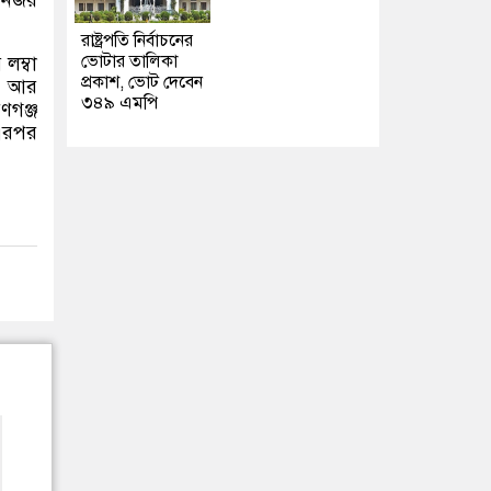
ষ নজর
রাষ্ট্রপতি নির্বাচনের
ভোটার তালিকা
লম্বা
প্রকাশ, ভোট দেবেন
়। আর
৩৪৯ এমপি
়ণগঞ্জ
 এরপর