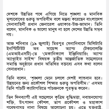
দেশকে উন্নতির পথে এগিয়ে নিতে শৃঙ্খলা ও মানবিক
মূল্যবোধের গুরুত্ব অপরিসীম বলে মন্তব্য করেছেন বাংলাদেশ
সেনাবাহিনী প্রধান জেনারেল ওয়াকার-উজ-জামান। তিনি
বলেন, মানবিক ও ভালো মানুষ না হলে দেশের উন্নতি সম্ভব
নয়।
আজ শনিবার (১৯ জুলাই) মিরপুর সেনানিবাসে মিলিটারি
ইনস্টিটিউট অব সায়েন্স অ্যান্ড টেকনোলজি
(এমআইএসটি)-তে ‘মেকানিক্যাল ইঞ্জিনিয়ারিং অ্যান্ড
অ্যাপ্লাইড সাইন্স’ বিষয়ক তৃতীয় আন্তর্জাতিক সম্মেলনের
সমাপ্তি অনুষ্ঠানে প্রধান অতিথির বক্তব্যে এসব কথা বলেন
সেনাপ্রধান।
তিনি বলেন, ‘শৃঙ্খলা মেনে চললে দেশই লাভবান হবে।
উন্নয়নের জন্য প্রকৌশল শিক্ষার গুরুত্ব অপরিসীম।’ এসময়
তিনি পাঁচটি ক্যাটাগরিতে পাঁচজনকে পুরস্কৃত করেন।
তিন দিনব্যাপী এই সম্মেলনে কৃত্রিম বুদ্ধিমত্তা, নবায়নযোগ্য
শক্তি, উৎপাদন কৌশল, তাপ প্রকৌশল ও মহাকাশ
গবেষণাসহ নানা বিষয়ে আলোচনা হয়। এতে যুক্তরাষ্ট্র,