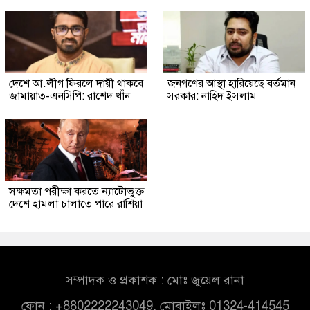
দেশে আ.লীগ ফিরলে দায়ী থাকবে
জনগণের আস্থা হারিয়েছে বর্তমান
জামায়াত-এনসিপি: রাশেদ খাঁন
সরকার: নাহিদ ইসলাম
সক্ষমতা পরীক্ষা করতে ন্যাটোভুক্ত
দেশে হামলা চালাতে পারে রাশিয়া
সম্পাদক ও প্রকাশক : মোঃ জুয়েল রানা
ফোন : +8802222243049, মোবাইলঃ 01324-414545