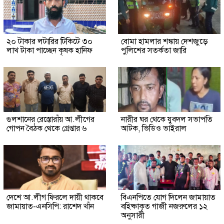
২০ টাকার লটারির টিকিটে ৩০
বোমা হামলার শঙ্কায় দেশজুড়ে
লাখ টাকা পাচ্ছেন কৃষক হানিফ
পুলিশের সতর্কতা জারি
গুলশানের রেস্তোরাঁয় আ.লীগের
নারীর ঘর থেকে যুবদল সভাপতি
গোপন বৈঠক থেকে গ্রেপ্তার ৬
আটক, ভিডিও ভাইরাল
দেশে আ.লীগ ফিরলে দায়ী থাকবে
বিএনপিতে যোগ দিলেন জামায়াত
জামায়াত-এনসিপি: রাশেদ খাঁন
বহিষ্কাকৃত গাজী নজরুলের ১২
অনুসারী