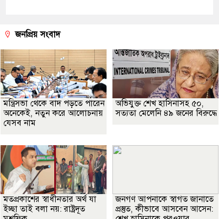
জনপ্রিয় সংবাদ
মন্ত্রিসভা থেকে বাদ পড়তে পারেন
অভিযুক্ত শেখ হাসিনাসহ ৫০,
অনেকেই, নতুন করে আলোচনায়
সত্যতা মেলেনি ৪৯ জনের বিরুদ্ধে
যেসব নাম
মতপ্রকাশের স্বাধীনতার অর্থ যা
জনগণ আপনাকে স্বাগত জানাতে
ইচ্ছা তাই বলা নয়: রাষ্ট্রদূত
প্রস্তুত, কীভাবে আসবেন আসেন:
মুশফিক
শেখ হাসিনাকে পরওয়ার