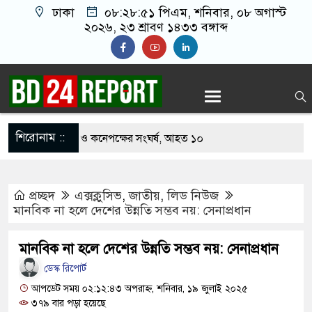
ঢাকা
০৮:২৮:৫২ পিএম
, শনিবার, ০৮ অগাস্ট
২০২৬, ২৩ শ্রাবণ ১৪৩৩ বঙ্গাব্দ
শিরোনাম ::
 খাবার নিয়ে বর ও কনেপক্ষের সংঘর্ষ, আহত ১০
টারির টিকিটে ৩০ লাখ টাকা পাচ্ছেন কৃষক হানিফ
প্রচ্ছদ
এক্সক্লুসিভ
,
জাতীয়
,
লিড নিউজ
র শঙ্কায় দেশজুড়ে পুলিশের সতর্কতা জারি
মানবিক না হলে দেশের উন্নতি সম্ভব নয়: সেনাপ্রধান
েস্তোরাঁয় আ.লীগের গোপন বৈঠক থেকে গ্রেপ্তার ৬
মানবিক না হলে দেশের উন্নতি সম্ভব নয়: সেনাপ্রধান
থেকে যুবদল সভাপতি আটক, ভিডিও ভাইরাল
ডেস্ক রিপোর্ট
গ ফিরলে দায়ী থাকবে জামায়াত-এনসিপি: রাশেদ খাঁন
আপডেট সময় ০২:১২:৪৩ অপরাহ্ন, শনিবার, ১৯ জুলাই ২০২৫
৩৭৯ বার পড়া হয়েছে