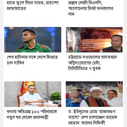
হাতে তুলে দিবে ভারত, প্রত্যাশা
প্রস্তাব দেয়নি বিএনপি,
জামায়াতের
আলোচনায় মির্জা ফখরুলের
নাম
শেখ হাসিনার সঙ্গে দেশে ফিরতে
চট্টগ্রামে নওফেলের বাসভবনে
চান সাকিব
অগ্নিসংযোগের চেষ্টা,
সিসিটিভিতে ৭ যুবক
বন্যায় ক্ষতিগ্রস্ত ১০০ পরিবারকে
ড. ইউনূসের চেয়ে ‘হাজারগুণ
নতুন ঘর দেবেন প্রধানমন্ত্রী
ভালো’ দেশ চালাচ্ছেন তারেক
রহমান: কাদের সিদ্দিকী