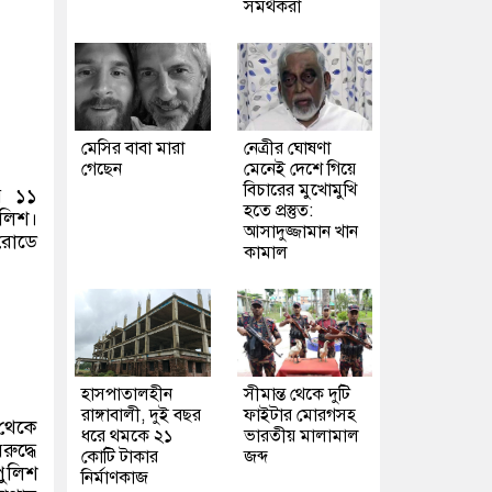
সমর্থকরা
মেসির বাবা মারা
নেত্রীর ঘোষণা
গেছেন
মেনেই দেশে গিয়ে
বিচারের মুখোমুখি
র ১১
হতে প্রস্তুত:
ুলিশ।
আসাদুজ্জামান খান
 রোডে
কামাল
হাসপাতালহীন
সীমান্ত থেকে দুটি
রাঙ্গাবালী, দুই বছর
ফাইটার মোরগসহ
 থেকে
ধরে থমকে ২১
ভারতীয় মালামাল
ুদ্ধে
কোটি টাকার
জব্দ
পুলিশ
নির্মাণকাজ