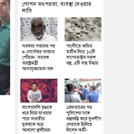
গোপন তৎপরতা, ব্যবস্থা নেওয়ার
দাবি
সরকার পতনের পর
গাংনীতে জমির
৯ সেপ্টেম্বর ভারতে
মাটির নিচে ১০টি
পৌঁছান- সাবেক
ল্যান্ডমাইন সদৃশ
স্বরাষ্ট্রমন্ত্রী
বস্তু, ৫টি বক্স উদ্ধার
আসাদুজ্জামান খান
বাংলাদেশি বৃদ্ধকে
গ্রেফতারের পর
ধরে নিয়ে যাওয়ার
পুলিশের সঙ্গে
পরে ভারতীয়
ধস্তাধস্তি করে যুবলীগ
যুবককে ধরে
নেতাকে ছিনিয়ে
আনলো স্থানীয়রা
নিলেন কর্মী-