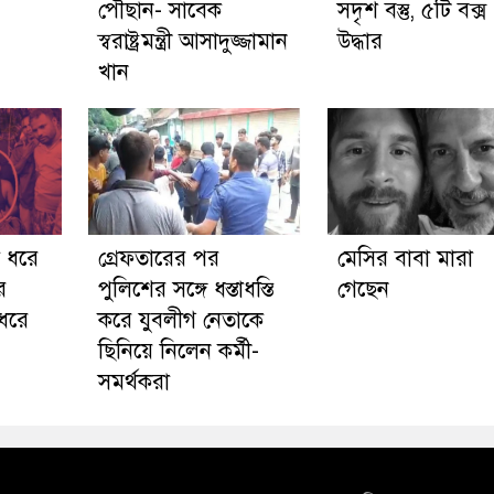
পৌঁছান- সাবেক
সদৃশ বস্তু, ৫টি বক্স
স্বরাষ্ট্রমন্ত্রী আসাদুজ্জামান
উদ্ধার
খান
ে ধরে
গ্রেফতারের পর
মেসির বাবা মারা
ে
পুলিশের সঙ্গে ধস্তাধস্তি
গেছেন
ধরে
করে যুবলীগ নেতাকে
ছিনিয়ে নিলেন কর্মী-
সমর্থকরা