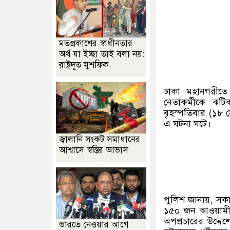
মতপ্রকাশের স্বাধীনতার
অর্থ যা ইচ্ছা তাই বলা নয়:
রাষ্ট্রদূত মুশফিক
ঢাকা মহানগরীতে
নেতাকর্মীকে ঝটিক
বৃহস্পতিবার (১৮ 
এ ঘটনা ঘটে।
জ্বালানি সংকট সমাধানের
আশ্বাসে স্বস্তির আভাস
পুলিশ জানায়, সকা
১৫০ জন আওয়ামী ল
অপপ্রচারের উদ্দেশ
ভারতে নেওয়ার আগে