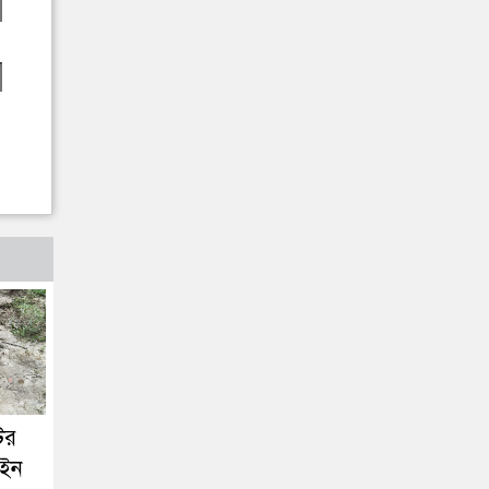
ির
াইন