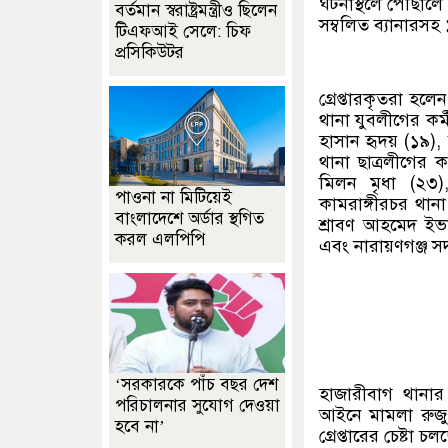
ঘটনাস্থলে পৌঁছালে
বর্তমান স্বরাষ্ট্রমন্ত্রীও ছিলেন
সম্বলিত ব্যানার
টিএফআই সেলে: চিফ
প্রসিকিউটর
গ্রেপ্তারকৃতরা হ
থানা যুবলীগের কর্
হাসান হৃদয় (১৯), 
থানা ছাত্রলীগের ক
মিলন মৃধা (২৩)
পাওনা না মিটিয়েই
কামরাঙ্গীরচর থানা
বাংলাদেশে অর্ডার স্থগিত
শ্রাবণ আহমেদ ইভা
করল এলপিপি
এবং নারায়ণগঞ্জ স
‘সরকারকে পাঁচ বছর দেশ
হাজারীবাগ থানার ভা
পরিচালনার সুযোগ দেওয়া
আইনে মামলা রুজু
হবে না’
গ্রেপ্তারের চেষ্টা চল