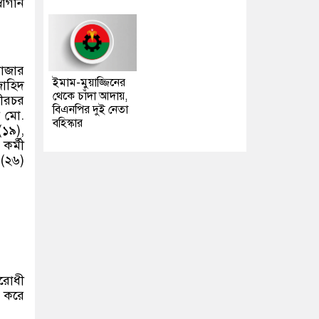
লোগান
বাজার
ইমাম-মুয়াজ্জিনের
জাহিদ
থেকে চাঁদা আদায়,
গীরচর
বিএনপির দুই নেতা
ী মো.
বহিস্কার
১৯),
কর্মী
 (২৬)
িরোধী
ত করে