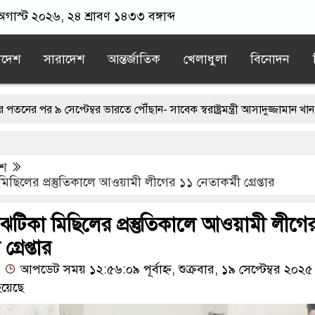
গাস্ট ২০২৬, ২৪ শ্রাবণ ১৪৩৩ বঙ্গাব্দ
াদেশ
সারাদেশ
আন্তর্জাতিক
খেলাধুলা
বিনোদন
টেম্বর ভারতে পৌঁছান- সাবেক স্বরাষ্ট্রমন্ত্রী আসাদুজ্জামান খান
ে নিয়ে যাওয়ার পরে ভারতীয় যুবককে ধরে আনলো স্থানীয়রা
েশ
র বাবা মারা গেছেন
ছিলের প্রস্তুতিকালে আওয়ামী লীগের ১১ নেতাকর্মী গ্রেপ্তার
পাতালহীন রাঙ্গাবালী, দুই বছর ধরে থমকে ২১ কোটি টাকার নির্মাণকাজ
ঝটিকা মিছিলের প্রস্তুতিকালে আওয়ামী লীগে
ায়, বিএনপির দুই নেতা বহিস্কার
্রেপ্তার
আপডেট সময় ১২:৫৬:০৯ পূর্বাহ্ন, শুক্রবার, ১৯ সেপ্টেম্বর ২০২৫
য়েছে