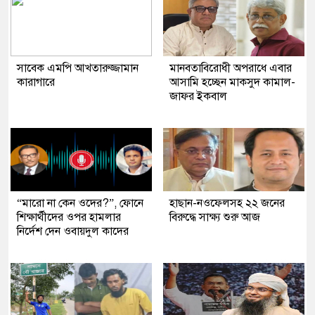
সাবেক এমপি আখতারুজ্জামান
মানবতাবিরোধী অপরাধে এবার
কারাগারে
আসামি হচ্ছেন মাকসুদ কামাল-
জাফর ইকবাল
“মারো না কেন ওদের?”, ফোনে
হাছান-নওফেলসহ ২২ জনের
শিক্ষার্থীদের ওপর হামলার
বিরুদ্ধে সাক্ষ্য শুরু আজ
নির্দেশ দেন ওবায়দুল কাদের