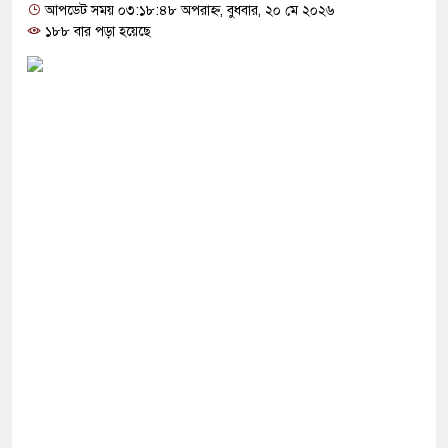
র পর নতুন ইতিহাস গড়তে যাচ্ছে জামায়াত
আপডেট সময় ০৩:১৮:৪৮ অপরাহ্ন, বুধবার, ২০ মে ২০২৬
১৮৮ বার পড়া হয়েছে
ই না বিরোধী দল কিসের বিরোধিতা করে: মান্না
েলিকপ্টার বিধ্বস্ত হয়ে চালকসহ নিহত ৪
পথে প্রধানমন্ত্রী তারেক রহমান
েন জুলাইয়ের শহীদ ও আহত পরিবারের ১০ সদস্য
ী কেলেঙ্কারি নিয়ে মুখ খুললেন ইনফান্তিনো