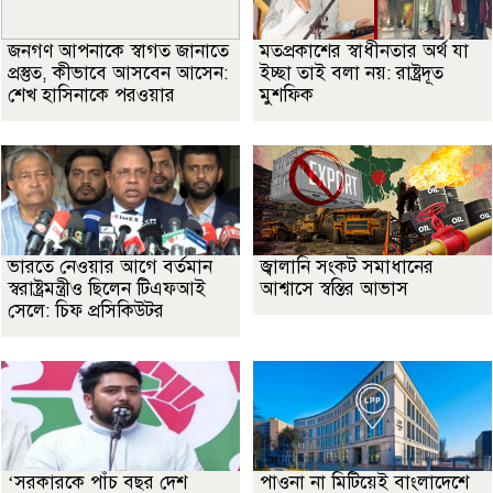
জনগণ আপনাকে স্বাগত জানাতে
মতপ্রকাশের স্বাধীনতার অর্থ যা
প্রস্তুত, কীভাবে আসবেন আসেন:
ইচ্ছা তাই বলা নয়: রাষ্ট্রদূত
শেখ হাসিনাকে পরওয়ার
মুশফিক
ভারতে নেওয়ার আগে বর্তমান
জ্বালানি সংকট সমাধানের
স্বরাষ্ট্রমন্ত্রীও ছিলেন টিএফআই
আশ্বাসে স্বস্তির আভাস
সেলে: চিফ প্রসিকিউটর
‘সরকারকে পাঁচ বছর দেশ
পাওনা না মিটিয়েই বাংলাদেশে