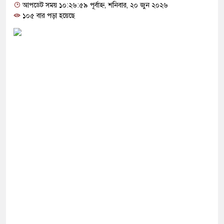
আপডেট সময় ১০:২৬:৫৯ পূর্বাহ্ন, শনিবার, ২০ জুন ২০২৬
১০৫ বার পড়া হয়েছে
 ফিরলে দায়ী থাকবে জামায়াত-এনসিপি: রাশেদ খাঁন
া হারিয়েছে বর্তমান সরকার: নাহিদ ইসলাম
ক্ষা করতে ন্যাটোভুক্ত দেশে হামলা চালাতে পারে রাশিয়া
্ট সার্কিটে আগুনে ঘর পুড়ে ছাই, অক্ষত পবিত্র কোরআন