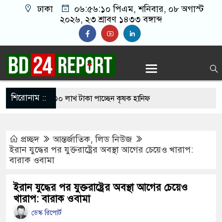
ঢাকা
০৬:৫৬:১১ পিএম
, শনিবার, ০৮ অগাস্ট
২০২৬, ২৩ শ্রাবণ ১৪৩৩ বঙ্গাব্দ
শিরোনাম ::
ারির টিকিটে ৩০ লাখ টাকা পাচ্ছেন কৃষক হানিফ
 শঙ্কায় দেশজুড়ে পুলিশের সতর্কতা জারি
প্রচ্ছদ
আন্তর্জাতিক
,
লিড নিউজ
স্তোরাঁয় আ.লীগের গোপন বৈঠক থেকে গ্রেপ্তার ৬
ইরান যুদ্ধের পর যুক্তরাষ্ট্রের অবস্থা আগের চেয়েও খারাপ:
বারাক ওবামা
েকে যুবদল সভাপতি আটক, ভিডিও ভাইরাল
 ফিরলে দায়ী থাকবে জামায়াত-এনসিপি: রাশেদ খাঁন
ইরান যুদ্ধের পর যুক্তরাষ্ট্রের অবস্থা আগের চেয়েও
খারাপ: বারাক ওবামা
োগ দিলেন জামায়াত বহিষ্কাকৃত গাজী নজরুলের ১২
ডেস্ক রিপোর্ট