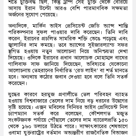
শর্তে চুক্তিবদ্ধ ছিল
,
কিন্তু ট্রাম্প সেই চুক্তি থেকে বেরিয়ে
আসায় ইরান উল্টো আরও বেশি পারমাণবিক সক্ষমতা
অর্জনের সুযোগ পেয়েছে।
অন্যদিকে
,
মার্কিন ভাইস প্রেসিডেন্ট জেডি ভ্যান্স শান্তি
পরিকল্পনার সুফল পাওয়ার দাবি করেছেন। তিনি দাবি
করেন
,
ইরানের প্রচলিত সামরিক শক্তি ভেঙে পড়েছে এবং
জ্বালানির দাম কমছে। তবে ভ্যান্সের সুইজারল্যান্ড সফর
স্থগিত হওয়ায় নতুন আলোচনা নিয়ে অনিশ্চয়তা দেখা
দিয়েছে। ওদিকে ইরানের প্রধান আলোচক মোহাম্মদ বাঘের
গালিবাফ সাফ জানিয়ে দিয়েছেন
,
ভবিষ্যতে যেকোনো
আলোচনায় তেহরানের নির্ধারিত
‘
রেড লাইন
’
বা শর্ত মানতে
হবে। অন্যথায় কঠোর জবাব দেওয়া হবে বলে তিনি সতর্ক
করেছেন।
যুদ্ধের কারণে হরমুজ প্রণালীতে তেল পরিবহন ব্যাহত
হওয়ায় বিশ্ববাজারে তেলের দাম নিয়ে বড় ধরনের উদ্বেগের
সৃষ্টি হয়েছে। এক্সন মবিলের সিনিয়র ভাইস প্রেসিডেন্ট নিল
চ্যাপম্যান সতর্ক করে বলেছেন
,
কৌশলগত মজুত
সংকটজনক পর্যায়ে পৌঁছালে তেলের দাম ব্যারেলপ্রতি ১৫০
থেকে ১৬০ ডলারে উঠতে পারে। সাক্ষাৎকারের শেষভাগে
ওবামা যুক্তরাষ্ট্রের বর্তমান অভ্যন্তরীণ রাজনৈতিক বিভাজন