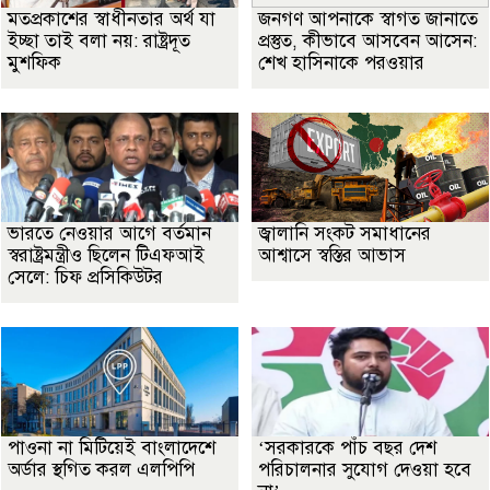
মতপ্রকাশের স্বাধীনতার অর্থ যা
জনগণ আপনাকে স্বাগত জানাতে
ইচ্ছা তাই বলা নয়: রাষ্ট্রদূত
প্রস্তুত, কীভাবে আসবেন আসেন:
মুশফিক
শেখ হাসিনাকে পরওয়ার
ভারতে নেওয়ার আগে বর্তমান
জ্বালানি সংকট সমাধানের
স্বরাষ্ট্রমন্ত্রীও ছিলেন টিএফআই
আশ্বাসে স্বস্তির আভাস
সেলে: চিফ প্রসিকিউটর
পাওনা না মিটিয়েই বাংলাদেশে
‘সরকারকে পাঁচ বছর দেশ
অর্ডার স্থগিত করল এলপিপি
পরিচালনার সুযোগ দেওয়া হবে