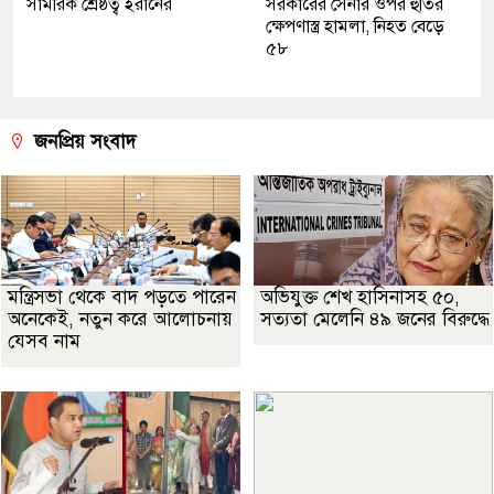
সামরিক শ্রেষ্ঠত্ব ইরানের
সরকারের সেনার ওপর হুতির
ক্ষেপণাস্ত্র হামলা, নিহত বেড়ে
৫৮
জনপ্রিয় সংবাদ
মন্ত্রিসভা থেকে বাদ পড়তে পারেন
অভিযুক্ত শেখ হাসিনাসহ ৫০,
অনেকেই, নতুন করে আলোচনায়
সত্যতা মেলেনি ৪৯ জনের বিরুদ্ধে
যেসব নাম