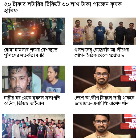
২০ টাকার লটারির টিকিটে ৩০ লাখ টাকা পাচ্ছেন কৃষক
হানিফ
বোমা হামলার শঙ্কায় দেশজুড়ে
গুলশানের রেস্তোরাঁয় আ.লীগের
পুলিশের সতর্কতা জারি
গোপন বৈঠক থেকে গ্রেপ্তার ৬
নারীর ঘর থেকে যুবদল সভাপতি
দেশে আ.লীগ ফিরলে দায়ী থাকবে
আটক, ভিডিও ভাইরাল
জামায়াত-এনসিপি: রাশেদ খাঁন