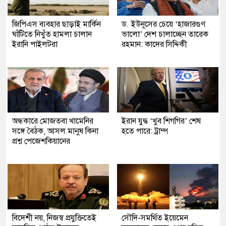
জিপিএস ব্যবহার ছাড়াই মার্কিন
ড. ইউনূসের চেয়ে ‘হাজারগুণ
ঘাঁটিতে নিখুঁত হামলা চালান
ভালো’ দেশ চালাচ্ছেন তারেক
ইরানি পাইলটরা
রহমান: কাদের সিদ্দিকী
অন্ধকারে মোজতবা খামেনির
ইরান যুদ্ধ ‘খুব শিগগির’ শেষ
সঙ্গে বৈঠক, আসল মানুষ কিনা
হতে পারে: ট্রাম্প
প্রশ্ন পেজেশকিয়ানের
বিদেশী নয়, নিজস্ব প্রযুক্তিতেই
সৌদি-সমর্থিত ইয়েমেন