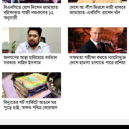
বিএনপিতে যোগ দিলেন জামায়াত
দেশে আ.লীগ ফিরলে দায়ী থাকবে
বহিষ্কাকৃত গাজী নজরুলের ১২
জামায়াত-এনসিপি: রাশেদ খাঁন
অনুসারী
জনগণের আস্থা হারিয়েছে বর্তমান
সক্ষমতা পরীক্ষা করতে ন্যাটোভুক্ত
সরকার: নাহিদ ইসলাম
দেশে হামলা চালাতে পারে রাশিয়া
বিদ্যুতের শর্ট সার্কিটে আগুনে ঘর
পুড়ে ছাই, অক্ষত পবিত্র কোরআন