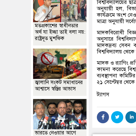
বিশ্ববিদ্যালয়ের ছাত
অনুযায়ী হল, বিভাগ
কার্যক্রমে অংশ নে
মাত্রা অনুযায়ী সর্
মতপ্রকাশের স্বাধীনতার
অর্থ যা ইচ্ছা তাই বলা নয়:
মাদকবিরোধী বিজ্ঞ
রাষ্ট্রদূত মুশফিক
অনুসারে বিশ্ববি
মাদকদ্রব্য সেবন ব
বিশ্ববিদ্যালয় থেকে
মাদক ও র‍্যাগিং প্র
কামনা করেছে বিশ্বব
ব্যবস্থাপনা কমিট
২১ সেপ্টেম্বর থেকে প
জ্বালানি সংকট সমাধানের
আশ্বাসে স্বস্তির আভাস
ট্যাগস
ভারতে নেওয়ার আগে