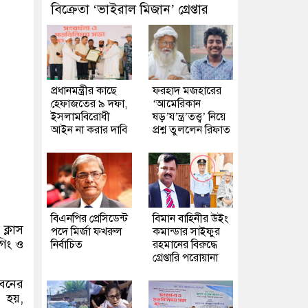
বিক্রেতা ‘ভাইরাল মিজান’ গ্রেপ্তার
প্রধানমন্ত্রীর কাছে
ফরহাদ মজহারের
হেফাজতের ৯ দফা,
‘আমেরিকান
ইসলামবিরোধী
ষড়’য’ন্ত্র’তত্ত্ব’ নিয়ে
আইন না করার দাবি
প্রশ্ন তুললেন রিফাত
বিএনপির প্রেসিডেন্ট
বিমান বাহিনীর উইং
ক্লাস
পদে মির্জা ফখরুল
কমান্ডার সাইফুর
গিং ও
নির্বাচিত
রহমানের বিরুদ্ধে
গ্রেপ্তারি পরোয়ানা
েবনের
া হয়,