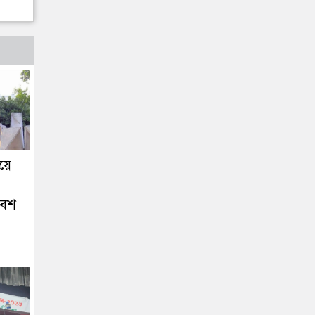
লয়ে
বেশ