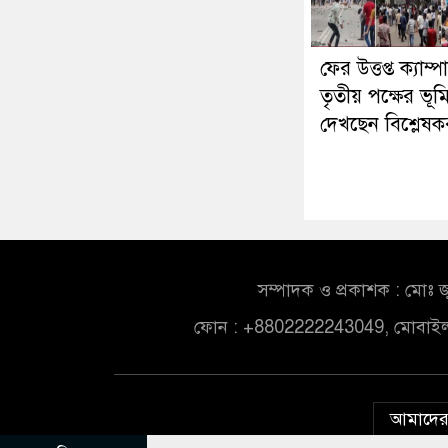
ফের উত্তপ্ত ক্যাম্প
তৃতীয় পক্ষের ভূম
দেখছেন বিশ্লেষক
সম্পাদক ও প্রকাশক : মোঃ জ
ফোন : +8802222243049, মোবাই
আমাদের 