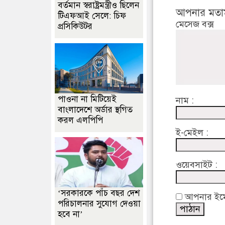
বর্তমান স্বরাষ্ট্রমন্ত্রীও ছিলেন
আপনার মতা
টিএফআই সেলে: চিফ
মেসেজ বক্স
প্রসিকিউটর
পাওনা না মিটিয়েই
নাম :
বাংলাদেশে অর্ডার স্থগিত
করল এলপিপি
ই-মেইল :
ওয়েবসাইট :
‘সরকারকে পাঁচ বছর দেশ
আপনার ইমেইল
পরিচালনার সুযোগ দেওয়া
হবে না’