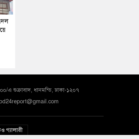
ত্রদল
ায়ে
০/এ শুক্রাবাদ, ধানমন্ডি, ঢাকা-১২০৭
bd24report@gmail.com
ও গ্যালারী