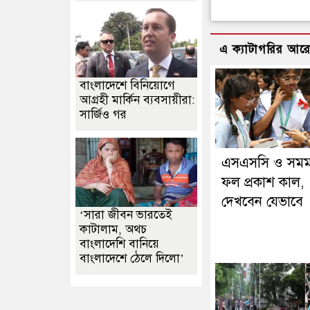
এ ক্যাটাগরির আর
বাংলাদেশে বিনিয়োগে
আগ্রহী মার্কিন ব্যবসায়ীরা:
সার্জিও গর
এসএসসি ও সমম
ফল প্রকাশ কাল,
দেখবেন যেভাবে
‘সারা জীবন ভারতেই
কাটালাম, অথচ
বাংলাদেশি বানিয়ে
বাংলাদেশে ঠেলে দিলো’