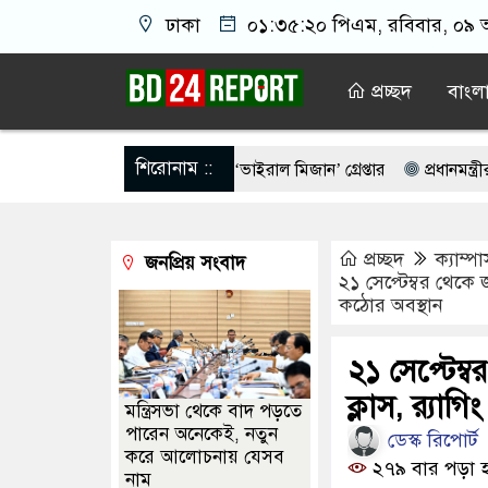
ঢাকা
০১:৩৫:২১ পিএম
, রবিবার, ০৯ অ
প্রচ্ছদ
বাংল
শিরোনাম ::
াংস দিয়ে ভাত বিক্রেতা ‘ভাইরাল মিজান’ গ্রেপ্তার
প্রধানমন্ত্রীর কাছে 
েরিকান ষড়’য’ন্ত্র’তত্ত্ব’ নিয়ে প্রশ্ন তুললেন রিফাত
বিএনপির প্রেসিডেন্ট
প্রচ্ছদ
ক্যাম্প
জনপ্রিয় সংবাদ
 কমান্ডার সাইফুর রহমানের বিরুদ্ধে গ্রেপ্তারি পরোয়ানা
কলকাতার কাছে মমত
২১ সেপ্টেম্বর থেকে জ
কঠোর অবস্থান
শীর্ষ আলেমদের সঙ্গে বৈঠকে প্রধানমন্ত্রী
শেখ হাসিনার সাহস থাকলে দেশে 
ুকে জড়িয়ে ধরলেন প্রধানমন্ত্রী
বিদ্যুৎ-জ্বালানি নিয়ে বিভ্রান্তি ছড়াবেন না: প্
২১ সেপ্টেম্ব
ক্লাস, র‍্যা
মন্ত্রিসভা থেকে বাদ পড়তে
পারেন অনেকেই, নতুন
ডেস্ক রিপোর্ট
করে আলোচনায় যেসব
২৭৯ বার পড়া 
নাম