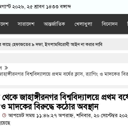
গাস্ট ২০২৬, ২৫ শ্রাবণ ১৪৩৩ বঙ্গাব্দ
াদেশ
সারাদেশ
আন্তর্জাতিক
খেলাধুলা
বিনোদন
হেফাজতের ৯ দফা, ইসলামবিরোধী আইন না করার দাবি
 পদে মির্জা ফখরুল নির্বাচিত
াস
ার গাড়িতে হামলা, অল্পের জন্য প্রাণে রক্ষা
াহাঙ্গীরনগর বিশ্ববিদ্যালয়ে প্রথম বর্ষের ক্লাস, র‍্যাগিং ও মাদকের বিরু
ফিরে আইনের মুখোমুখি হবেন: সমাজকল্যাণমন্ত্রী
রধানমন্ত্রী
র থেকে জাহাঙ্গীরনগর বিশ্ববিদ্যালয়ে প্রথম বর্ষ
গিং ও মাদকের বিরুদ্ধে কঠোর অবস্থান
আপডেট সময় ১১:৪৬:২৭ অপরাহ্ন, শনিবার, ২০ সেপ্টেম্বর ২০
হয়েছে