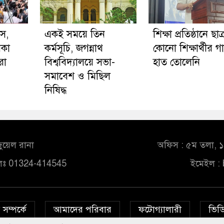
াস,
একই সময়ে তিন
শিক্ষা প্রতিষ্ঠানে ছা
িকা
কর্মসূচি, জগন্নাথ
কোনো শিক্ষার্থীর গ
রা
বিশ্ববিদ্যালয়ে সভা-
হাত তোলেনি
সমাবেশ ও মিছিল
নিষিদ্ধ
ুয়েল রানা
অফিস : ৫ম তলা, ১০
লঃ 01324-414545
ইমেইল :
সম্পর্কে
আমাদের পরিবার
ফটোগ্যালারী
ভিডি