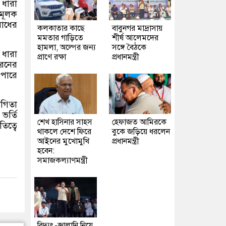
) ধারা
নমূলক
রাধের
কলকাতার কাছে
বাবুনগর মাদ্রাসায়
মমতার গাড়িতে
শীর্ষ আলেমদের
হামলা, অল্পের জন্য
সঙ্গে বৈঠকে
 ধারা
প্রাণে রক্ষা
প্রধানমন্ত্রী
ধরনের
 পারে
যোগিতা
ভর্তি
শেখ হাসিনার সাহস
হেফাজত আমিরকে
িত্বে
থাকলে দেশে ফিরে
বুকে জড়িয়ে ধরলেন
আইনের মুখোমুখি
প্রধানমন্ত্রী
হবেন:
সমাজকল্যাণমন্ত্রী
বিদ্যুৎ-জ্বালানি নিয়ে