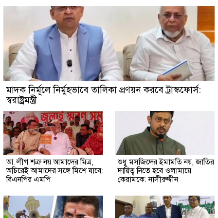
মাদক নির্মূলে নির্মুহভাবে তালিকা প্রণয়ন করবে ট্রাস্কফোর্স:
স্বরাষ্ট্রমন্ত্রী
আ.লীগ শত্রু নয় আমাদের মিত্র,
শুধু মসজিদের ইমামতি নয়, জাতির
অচিরেই আমাদের সঙ্গে মিশে যাবে:
দায়িত্ব নিতে হবে ওলামায়ে
বিএনপির এমপি
কেরামকে: নাসীরুদ্দীন