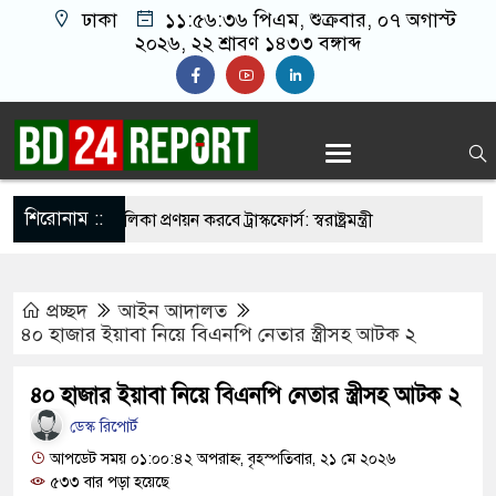
ঢাকা
১১:৫৬:৩৭ পিএম
, শুক্রবার, ০৭ অগাস্ট
২০২৬, ২২ শ্রাবণ ১৪৩৩ বঙ্গাব্দ
শিরোনাম ::
 নির্মুহভাবে তালিকা প্রণয়ন করবে ট্রাস্কফোর্স: স্বরাষ্ট্রমন্ত্রী
 নয় আমাদের মিত্র, অচিরেই আমাদের সঙ্গে মিশে যাবে:
প্রচ্ছদ
আইন আদালত
ি
৪০ হাজার ইয়াবা নিয়ে বিএনপি নেতার স্ত্রীসহ আটক ২
ের ইমামতি নয়, জাতির দায়িত্ব নিতে হবে ওলামায়ে
৪০ হাজার ইয়াবা নিয়ে বিএনপি নেতার স্ত্রীসহ আটক ২
ুদ্দীন
ডেস্ক রিপোর্ট
 মসজিদ থেকে খুলে ফেলা হচ্ছে মাইক, শুভেন্দু বলছেন-
আপডেট সময় ০১:০০:৪২ অপরাহ্ন, বৃহস্পতিবার, ২১ মে ২০২৬
৫৩৩ বার পড়া হয়েছে