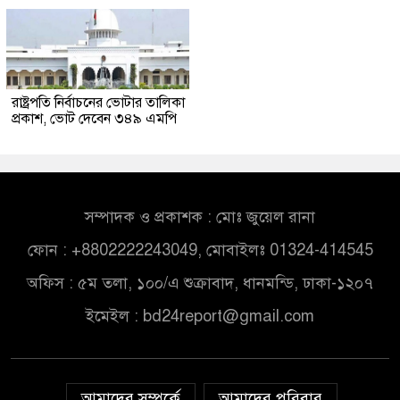
রাষ্ট্রপতি নির্বাচনের ভোটার তালিকা
প্রকাশ, ভোট দেবেন ৩৪৯ এমপি
সম্পাদক ও প্রকাশক : মোঃ জুয়েল রানা
ফোন : +8802222243049, মোবাইলঃ 01324-414545
অফিস : ৫ম তলা, ১০০/এ শুক্রাবাদ, ধানমন্ডি, ঢাকা-১২০৭
ইমেইল :
bd24report@gmail.com
আমাদের সম্পর্কে
আমাদের পরিবার