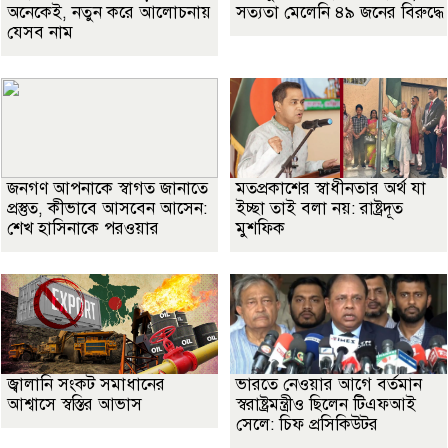
অনেকেই, নতুন করে আলোচনায়
সত্যতা মেলেনি ৪৯ জনের বিরুদ্ধে
যেসব নাম
জনগণ আপনাকে স্বাগত জানাতে
মতপ্রকাশের স্বাধীনতার অর্থ যা
প্রস্তুত, কীভাবে আসবেন আসেন:
ইচ্ছা তাই বলা নয়: রাষ্ট্রদূত
শেখ হাসিনাকে পরওয়ার
মুশফিক
জ্বালানি সংকট সমাধানের
ভারতে নেওয়ার আগে বর্তমান
আশ্বাসে স্বস্তির আভাস
স্বরাষ্ট্রমন্ত্রীও ছিলেন টিএফআই
সেলে: চিফ প্রসিকিউটর