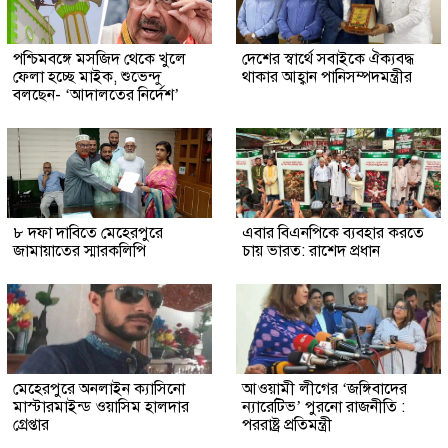
পশ্চিমবঙ্গে মসজিদ থেকে খুলে
দেশের স্বার্থে সবাইকে ঐক্যবদ্ধ
ফেলা হচ্ছে মাইক, শুভেন্দু
থাকার আহ্বান পানিসম্পদমন্ত্রীর
বলছেন- ‘আদালতের নির্দেশ’
৮ দফা দাবিতে মেহেরপুরে
এবার বিএনপিকে ব্যবহার করতে
জামায়াতের স্মারকলিপি
চায় ভারত: রাশেদ প্রধান
মেহেরপুরে অনলাইন ক্যাসিনো
আওয়ামী লীগের ‘জঙ্গিবাদের
মাস্টারমাইন্ড ওয়াসিম হালদার
ন্যারেটিভ’ পুরনো রাজনীতি :
গ্রেপ্তার
পররাষ্ট্র প্রতিমন্ত্রী