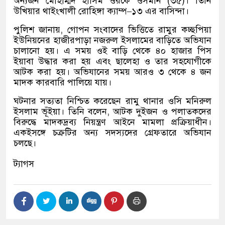
অন্যজন মোহাম্মদ হাসিম ওরফে ওসমান
(
৩৫
)
।
তিনি
উখিয়ার থাইংখালী রোহিঙ্গা ক্যাম্প
–
১৩ এর বাসিন্দা।
পুলিশ জানায়
,
গোপন সংবাদের ভিত্তিতে রামুর কচ্ছপিয়া
ইউনিয়নের হাজীরপাড়া নজরুল ইসলামের বাড়িতে অভিযান
চালানো হয়। এ সময় ওই বাড়ি থেকে ৪০ হাজার পিস
ইয়াবা উদ্ধার করা হয় এবং ছালেহা ও তার সহযোগীকে
আটক করা হয়। অভিযানের সময় আরও ৩ থেকে ৪ জন
মাদক কারবারি পালিয়ে যায়।
ঘটনার সত্যতা নিশ্চিত করেছেন রামু থানার ওসি মনিরুল
ইসলাম ভূঁইয়া। তিনি বলেন
,
আটক দুইজন ও পলাতকদের
বিরুদ্ধে মাদকদ্রব্য নিয়ন্ত্রণ আইনে মামলা প্রক্রিয়াধীন।
একইসঙ্গে চক্রটির অন্য সদস্যদের গ্রেফতারে অভিযান
চলছে।
ট্যাগস