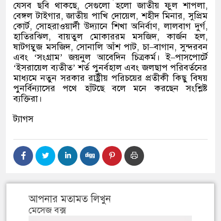
যেসব ছবি থাকছে
,
সেগুলো হলো জাতীয় ফুল শাপলা
,
বেঙ্গল টাইগার
,
জাতীয় পাখি দোয়েল
,
শহীদ মিনার
,
সুপ্রিম
কোর্ট
,
সোহরাওয়ার্দী উদ্যানে শিখা অনির্বাণ
,
লালবাগ দুর্গ
,
হাতিরঝিল
,
বায়তুল মোকাররম মসজিদ
,
কার্জন হল
,
ষাটগম্বুজ মসজিদ
,
সোনালি আঁশ পাট
,
চা
–
বাগান
,
সুন্দরবন
এবং
‘
সংগ্রাম
’
জয়নুল আবেদিন চিত্রকর্ম। ই
–
পাসপোর্টে
‘
ইসরায়েল ব্যতীত
’
শর্ত পুনর্বহাল এবং জলছাপ পরিবর্তনের
মাধ্যমে নতুন সরকার রাষ্ট্রীয় পরিচয়ের প্রতীকী কিছু বিষয়
পুনর্বিন্যাসের পথে হাঁটছে বলে মনে করছেন সংশ্লিষ্ট
ব্যক্তিরা।
ট্যাগস
আপনার মতামত লিখুন
মেসেজ বক্স