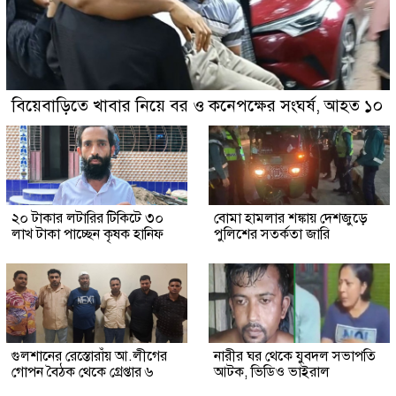
বিয়েবাড়িতে খাবার নিয়ে বর ও কনেপক্ষের সংঘর্ষ, আহত ১০
২০ টাকার লটারির টিকিটে ৩০
বোমা হামলার শঙ্কায় দেশজুড়ে
লাখ টাকা পাচ্ছেন কৃষক হানিফ
পুলিশের সতর্কতা জারি
গুলশানের রেস্তোরাঁয় আ.লীগের
নারীর ঘর থেকে যুবদল সভাপতি
গোপন বৈঠক থেকে গ্রেপ্তার ৬
আটক, ভিডিও ভাইরাল