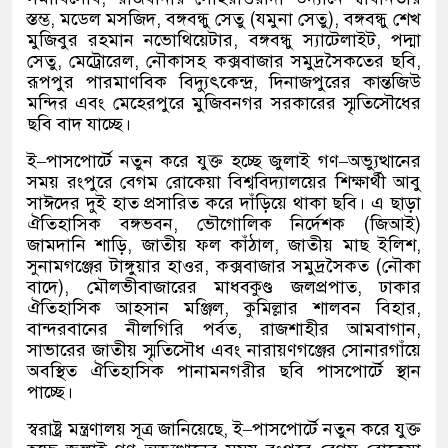
স্তম্ভ
,
মডেল মসজিদ
,
বঙ্গবন্ধু সেতু
(
যমুনা সেতু
),
বঙ্গবন্ধু শেখ
মুজিবুর রহমান নভোথিয়েটার
,
বঙ্গবন্ধু স্যাটেলাইট
,
পদ্মা
সেতু
,
মেট্রোরেল
,
নৌকাসহ কক্সবাজার সমুদ্রসৈকতের ছবি
,
রূপপুর পারমাণবিক বিদ্যুৎকেন্দ্র
,
দিনাজপুরের কান্তজিউ
মন্দির এবং মেহেরপুরে মুজিবনগর সরকারের স্মৃতিসৌধের
ছবি বাদ যাচ্ছে।
ই
–
পাসপোর্টে নতুন করে যুক্ত হচ্ছে জুলাই গণ
–
অভ্যুত্থানের
সময় রংপুরে বেগম রোকেয়া বিশ্ববিদ্যালয়ের শিক্ষার্থী আবু
সাঈদের দুই হাত প্রসারিত করে দাঁড়িয়ে থাকা ছবি। এ ছাড়া
ঐতিহাসিক বঙ্গভবন
,
ভৌগোলিক নির্দেশক
(
জিআই
)
জামদানি শাড়ি
,
জাতীয় ফল কাঁঠাল
,
জাতীয় মাছ ইলিশ
,
সুনামগঞ্জের টাঙ্গুয়ার হাওর
,
কক্সবাজার সমুদ্রসৈকত
(
নৌকা
বাদে
),
মৌলভীবাজারের মাধবকুণ্ড জলপ্রপাত
,
ঢাকার
ঐতিহাসিক আহসান মঞ্জিল
,
কুমিল্লার শালবন বিহার
,
বান্দরবানের নীলগিরি পর্বত
,
রাজশাহীর আমবাগান
,
সাভারের জাতীয় স্মৃতিসৌধ এবং নারায়ণগঞ্জের সোনারগাঁয়ে
অবস্থিত ঐতিহাসিক পানামনগরীর ছবি পাসপোর্টে স্থান
পাচ্ছে।
স্বরাষ্ট্র মন্ত্রণালয় সূত্র জানিয়েছে
,
ই
–
পাসপোর্টে নতুন করে যুক্ত