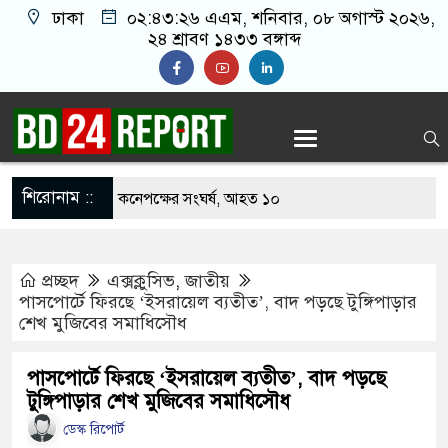
ঢাকা
০২:৪৩:২৬ এএম
, শনিবার, ০৮ অগাস্ট ২০২৬,
২৪ শ্রাবণ ১৪৩৩ বঙ্গাব্দ
শিরোনাম ::
াবার নিয়ে বর ও কনেপক্ষের সংঘর্ষ, আহত ১০
রির টিকিটে ৩০ লাখ টাকা পাচ্ছেন কৃষক হানিফ
প্রচ্ছদ
এক্সক্লুসিভ
,
জাতীয়
শঙ্কায় দেশজুড়ে পুলিশের সতর্কতা জারি
পাসপোর্টে ফিরছে ‘ইসরায়েল ব্যতীত’, বাদ পড়ছে টুঙ্গিপাড়ার
শেখ মুজিবের সমাধিসৌধ
তোরাঁয় আ.লীগের গোপন বৈঠক থেকে গ্রেপ্তার ৬
কে যুবদল সভাপতি আটক, ভিডিও ভাইরাল
পাসপোর্টে ফিরছে ‘ইসরায়েল ব্যতীত’, বাদ পড়ছে
টুঙ্গিপাড়ার শেখ মুজিবের সমাধিসৌধ
ফিরলে দায়ী থাকবে জামায়াত-এনসিপি: রাশেদ খাঁন
ডেস্ক রিপোর্ট