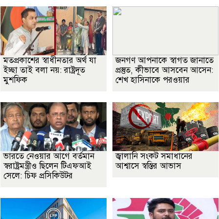
মতপ্রকাশের স্বাধীনতার অর্থ যা
জনগণ আপনাকে স্বাগত জানাতে
ইচ্ছা তাই বলা নয়: রাষ্ট্রদূত
প্রস্তুত, কীভাবে আসবেন আসেন:
মুশফিক
শেখ হাসিনাকে পরওয়ার
ভারতে নেওয়ার আগে বর্তমান
জ্বালানি সংকট সমাধানের
স্বরাষ্ট্রমন্ত্রীও ছিলেন টিএফআই
আশ্বাসে স্বস্তির আভাস
সেলে: চিফ প্রসিকিউটর