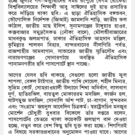
হচ্ছে জুলাই গণ
–
অভ্যুত্থানের সময় রংপুরে বেগম রোকেয়া
বিশ্ববিদ্যালয়ের শিক্ষার্থী আবু সাঈদের দুই হাত প্রসারিত
করে দাঁড়িয়ে থাকা ছবি। এ ছাড়া ঐতিহাসিক বঙ্গভবন
,
ভৌগোলিক নির্দেশক
(
জিআই
)
জামদানি শাড়ি
,
জাতীয় ফল
কাঁঠাল
,
জাতীয় মাছ ইলিশ
,
সুনামগঞ্জের টাঙ্গুয়ার হাওর
,
কক্সবাজার সমুদ্রসৈকত
(
নৌকা বাদে
),
মৌলভীবাজারের
মাধবকুণ্ড জলপ্রপাত
,
ঢাকার ঐতিহাসিক আহসান মঞ্জিল
,
কুমিল্লার শালবন বিহার
,
বান্দরবানের নীলগিরি পর্বত
,
রাজশাহীর আমবাগান
,
সাভারের জাতীয় স্মৃতিসৌধ এবং
নারায়ণগঞ্জের সোনারগাঁয়ে অবস্থিত ঐতিহাসিক
পানামনগরীর ছবি পাসপোর্টে স্থান পাচ্ছে।
আগের যেসব ছবি থাকছে
,
সেগুলো হলো জাতীয় ফুল
শাপলা
,
বেঙ্গল টাইগার
,
জাতীয় পাখি দোয়েল
,
শহীদ মিনার
,
সুপ্রিম কোর্ট
,
সোহরাওয়ার্দী উদ্যানে শিখা অনির্বাণ
,
লালবাগ
দুর্গ
,
হাতিরঝিল
,
বায়তুল মোকাররম মসজিদ
,
কার্জন হল
,
ষাটগম্বুজ মসজিদ
,
সোনালি আঁশ পাট
,
চা
–
বাগান
,
সুন্দরবন
এবং
‘
সংগ্রাম
’
জয়নুল আবেদিন চিত্রকর্ম। স্বরাষ্ট্রসচিব মনজুর
মোর্শেদ চৌধুরী বুধবার বিকেলে তাঁর দপ্তরে বলেন
,
পাসপোর্টের ভেতরে থাকা কয়েকটি জলছাপ বাদ দেওয়া
হচ্ছে
,
নতুন করে বেশ কিছু ছবি যুক্ত করা হচ্ছে। শিগগিরই
এ বিষয়ে সরকারপ্রধানের অনুমোদন পাওয়া যাবে। আগের