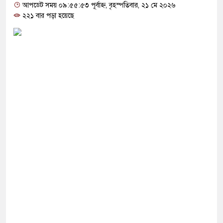
গ দিলেন জামায়াত বহিষ্কাকৃত গাজী নজরুলের ১২
আপডেট সময় ০৯:৫৫:৫৩ পূর্বাহ্ন, বৃহস্পতিবার, ২১ মে ২০২৬
২২১ বার পড়া হয়েছে
ফিরলে দায়ী থাকবে জামায়াত-এনসিপি: রাশেদ খাঁন
 হারিয়েছে বর্তমান সরকার: নাহিদ ইসলাম
ষা করতে ন্যাটোভুক্ত দেশে হামলা চালাতে পারে রাশিয়া