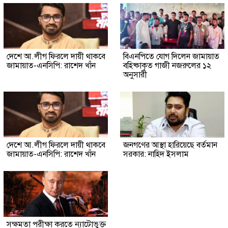
দেশে আ.লীগ ফিরলে দায়ী থাকবে
বিএনপিতে যোগ দিলেন জামায়াত
জামায়াত-এনসিপি: রাশেদ খাঁন
বহিষ্কাকৃত গাজী নজরুলের ১২
অনুসারী
দেশে আ.লীগ ফিরলে দায়ী থাকবে
জনগণের আস্থা হারিয়েছে বর্তমান
জামায়াত-এনসিপি: রাশেদ খাঁন
সরকার: নাহিদ ইসলাম
সক্ষমতা পরীক্ষা করতে ন্যাটোভুক্ত