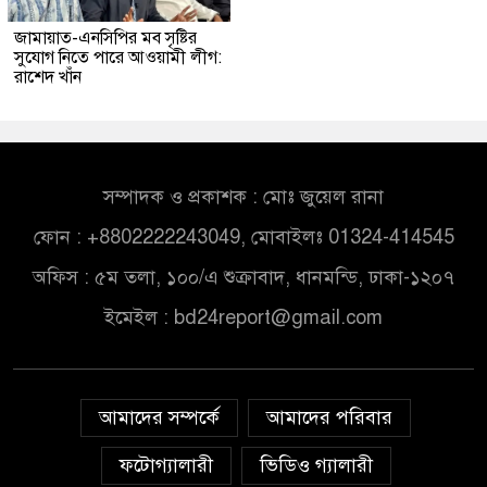
জামায়াত-এনসিপির মব সৃষ্টির
সুযোগ নিতে পারে আওয়ামী লীগ:
রাশেদ খাঁন
সম্পাদক ও প্রকাশক : মোঃ জুয়েল রানা
ফোন : +8802222243049, মোবাইলঃ 01324-414545
অফিস : ৫ম তলা, ১০০/এ শুক্রাবাদ, ধানমন্ডি, ঢাকা-১২০৭
ইমেইল :
bd24report@gmail.com
আমাদের সম্পর্কে
আমাদের পরিবার
ফটোগ্যালারী
ভিডিও গ্যালারী