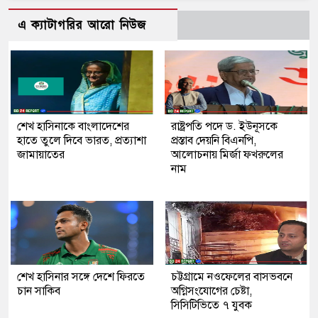
এ ক্যাটাগরির আরো নিউজ
শেখ হাসিনাকে বাংলাদেশের
রাষ্ট্রপতি পদে ড. ইউনূসকে
হাতে তুলে দিবে ভারত, প্রত্যাশা
প্রস্তাব দেয়নি বিএনপি,
জামায়াতের
আলোচনায় মির্জা ফখরুলের
নাম
শেখ হাসিনার সঙ্গে দেশে ফিরতে
চট্টগ্রামে নওফেলের বাসভবনে
চান সাকিব
অগ্নিসংযোগের চেষ্টা,
সিসিটিভিতে ৭ যুবক