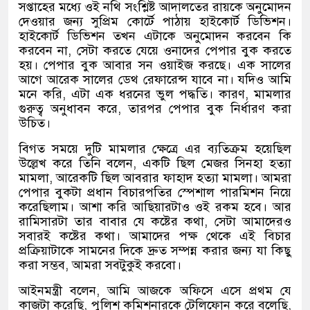
সপ্তাহের মধ্যে ওই নথি সংশ্লিষ্ট আদালতের রায়কে অনুমোদন
দেওয়ার জন্য সুপ্রিম কোর্টে পাঠায় হাইকোর্ট ডিভিশন।
হাইকোর্ট ডিভিশন তখন এটাকে অনুমোদন করবেন কি
করবেন না
,
সেটা করতে যেয়ে ওনাদের পেপার বুক করতে
হয়। পেপার বুক আবার সন ওয়াইজ করছে। এক সালের
আগে আরেক সালের ডেথ রেফারেন্স যাবে না। যদিও আমি
মনে করি
,
এটা এক ধরনের ভুল পদ্ধতি। কারণ
,
মামলার
গুরুত্ব অনুধাবন করে
,
তারপর পেপার বুক নির্ধারণ করা
উচিত।
বিগত সময়ে দুটি মামলার ক্ষেত্রে এর ব্যতিক্রম হয়েছিল
উল্লেখ করে তিনি বলেন
,
একটি ছিল মেজর সিনহা হত্যা
মামলা
,
আরেকটি ছিল আবরার ফাহাদ হত্যা মামলা। আমরা
পেপার বুকটা প্রধান বিচারপতির স্পেশাল পারমিশন নিয়ে
করেছিলাম। আশা করি আছিয়ারটাও ওই রকম হবে। আর
রামিসারটা তার বাবার যে কষ্টের কথা
,
সেটা আমাদেরও
সবারই কষ্টের কথা। আমাদের পক্ষ থেকে এই বিচার
প্রক্রিয়াটাকে সামনের দিকে দ্রুত সম্পন্ন করার জন্য যা কিছু
করা সম্ভব
,
আমরা সবটুকুই করবো।
আইনমন্ত্রী বলেন
,
আমি আজকে অফিসে এসে প্রথম যে
কাজটা করেছি
,
পুলিশ কমিশনারকে টেলিফোন করে বলেছি
,