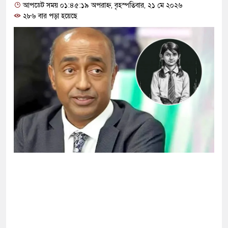
্ষা করতে ন্যাটোভুক্ত দেশে হামলা চালাতে পারে রাশিয়া
আপডেট সময় ০১:৪৫:১৯ অপরাহ্ন, বৃহস্পতিবার, ২১ মে ২০২৬
২৮৬ বার পড়া হয়েছে
ট সার্কিটে আগুনে ঘর পুড়ে ছাই, অক্ষত পবিত্র কোরআন
সানের মাথায় বোতল ছুঁড়লো কে, ভিডিওতে কী আছে?
র অভিযোগে জাবি ছাত্রদলের যুগ্ম আহ্বায়ককে কারণ
পির মব সৃষ্টির সুযোগ নিতে পারে আওয়ামী লীগ: