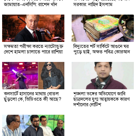
জামায়াত-এনসিপি: রাশেদ খাঁন
সরকার: নাহিদ ইসলাম
সক্ষমতা পরীক্ষা করতে ন্যাটোভুক্ত
বিদ্যুতের শর্ট সার্কিটে আগুনে ঘর
দেশে হামলা চালাতে পারে রাশিয়া
পুড়ে ছাই, অক্ষত পবিত্র কোরআন
কনসার্টে হাসানের মাথায় বোতল
শৃঙ্খলা ভঙ্গের অভিযোগে জাবি
ছুঁড়লো কে, ভিডিওতে কী আছে?
ছাত্রদলের যুগ্ম আহ্বায়ককে কারণ
দর্শানোর নোটিশ