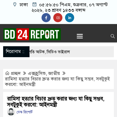
ঢাকা
০৫:৫৬:৫১ পিএম
, শুক্রবার, ০৭ অগাস্ট
২০২৬, ২৩ শ্রাবণ ১৪৩৩ বঙ্গাব্দ
শিরোনাম ::
কে যুবদল সভাপতি আটক, ভিডিও ভাইরাল
ফিরলে দায়ী থাকবে জামায়াত-এনসিপি: রাশেদ খাঁন
প্রচ্ছদ
এক্সক্লুসিভ
,
জাতীয়
গ দিলেন জামায়াত বহিষ্কাকৃত গাজী নজরুলের ১২
রামিসা হত্যার বিচার দ্রুত করার জন্য যা কিছু সম্ভব, সবটুকুই
করবো: আইনমন্ত্রী
ফিরলে দায়ী থাকবে জামায়াত-এনসিপি: রাশেদ খাঁন
রামিসা হত্যার বিচার দ্রুত করার জন্য যা কিছু সম্ভব,
সবটুকুই করবো: আইনমন্ত্রী
 হারিয়েছে বর্তমান সরকার: নাহিদ ইসলাম
ডেস্ক রিপোর্ট