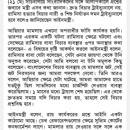
(
২১ মে
)
সচিবালয়ে সাংবাদিকদের সঙ্গে আলাপকালে প্রশ্নের
জবাবে মন্ত্রী এসব কথা জানান। দ্রুত বিচার ট্রাইব্যুনালে নয়
,
রামিসা হত্যার বিচার নারী ও শিশু নির্যাতন দমন ট্রাইব্যুনালে
হবে বলেও জানিয়েছেন আইনমন্ত্রী।
আছিয়ার মামলায় এখনো অপরাধীর ফাঁসি কার্যকর হয়নি।
তারপর এরকম একটি ঘটনা রামিসার ক্ষেত্রে ঘটলো এবং
সেক্ষেত্রে রামিসার বাবা বিচার ব্যবস্থার ওপর অনাস্থার কথা
বলেছেন
–
এ বিষয়ের দৃষ্টি আকর্ষণ করলে আইনমন্ত্রী বলেন
,
রামিসার বাবা যেটা বলেছেন
,
সেটা ওনার জায়গা থেকে উনি
অনুভব করেছেন
,
সেটা আমি বলবো না উনি অমূলক কিছু
বলেছেন। বাংলাদেশের বিচার ব্যবস্থায় যে মামলার জট
,
সেই
জট নিরসনের জন্য আমরা পদক্ষেপ নেবো। তিনি আরও
বলেন
,
আছিয়ার ক্ষেত্রে যেটা ঘটেছে
,
আমরা আমাদের হাতে
যতটুকু ছিল সাতদিনের মধ্যে চার্জশিট দেওয়ার ব্যবস্থা
করেছিলাম। ১ মাসের মধ্যে ট্রায়াল শেষ হয়েছিল। এর থেকে
দ্রুততম সময়ে যদি বিচার করা হয়
,
তাহলে সেই বিচার
প্রশ্নবিদ্ধ হবে।
আইনমন্ত্রী বলেন
,
রায় কার্যকরের প্রশ্নে আইনি একটা
কাঠামো আছে। ডেথ রেফারেন্সগুলোর ক্ষেত্রে সুপ্রিম কোর্টের
কনফার্মেশন লাগে। মামলার রায় দেওয়ার সঙ্গে সঙ্গে এক