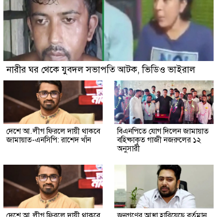
নারীর ঘর থেকে যুবদল সভাপতি আটক, ভিডিও ভাইরাল
দেশে আ.লীগ ফিরলে দায়ী থাকবে
বিএনপিতে যোগ দিলেন জামায়াত
জামায়াত-এনসিপি: রাশেদ খাঁন
বহিষ্কাকৃত গাজী নজরুলের ১২
অনুসারী
দেশে আ.লীগ ফিরলে দায়ী থাকবে
জনগণের আস্থা হারিয়েছে বর্তমান