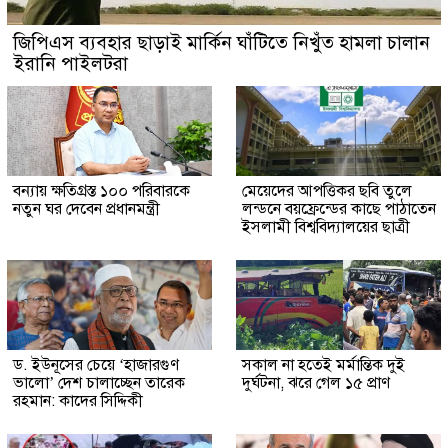
জিপিএস ব্যবহার ছাড়াই মার্কিন ঘাঁটিতে নিখুঁত হামলা চালান
ইরানি পাইলটরা
বন্যায় ক্ষতিগ্রস্ত ১০০ পরিবারকে
মেয়েদের আপত্তিকর ছবি তুলে
নতুন ঘর দেবেন প্রধানমন্ত্রী
লন্ডনে বয়ফ্রেন্ডের কাছে পাঠাতেন
ইসলামী বিশ্ববিদ্যালয়ের ছাত্রী
ড. ইউনূসের চেয়ে ‘হাজারগুণ
সকাল না হতেই মর্মান্তিক দুই
ভালো’ দেশ চালাচ্ছেন তারেক
দুর্ঘটনা, ঝরে গেল ১৫ প্রাণ
রহমান: কাদের সিদ্দিকী