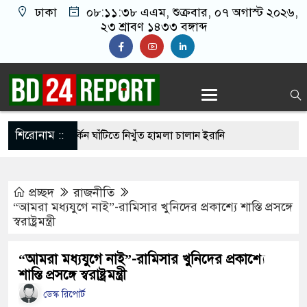
ঢাকা
০৮:১১:৩৯ এএম
, শুক্রবার, ০৭ অগাস্ট ২০২৬,
২৩ শ্রাবণ ১৪৩৩ বঙ্গাব্দ
শিরোনাম ::
হার ছাড়াই মার্কিন ঘাঁটিতে নিখুঁত হামলা চালান ইরানি
প্রচ্ছদ
রাজনীতি
গ্রস্ত ১০০ পরিবারকে নতুন ঘর দেবেন প্রধানমন্ত্রী
“আমরা মধ্যযুগে নাই”-রামিসার খুনিদের প্রকাশ্যে শাস্তি প্রসঙ্গে
স্বরাষ্ট্রমন্ত্রী
্তিকর ছবি তুলে লন্ডনে বয়ফ্রেন্ডের কাছে পাঠাতেন
্যালয়ের ছাত্রী
“আমরা মধ্যযুগে নাই”-রামিসার খুনিদের প্রকাশ্যে
শাস্তি প্রসঙ্গে স্বরাষ্ট্রমন্ত্রী
 চেয়ে ‘হাজারগুণ ভালো’ দেশ চালাচ্ছেন তারেক রহমান:
ডেস্ক রিপোর্ট