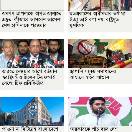
জনগণ আপনাকে স্বাগত জানাতে
মতপ্রকাশের স্বাধীনতার অর্থ যা
প্রস্তুত, কীভাবে আসবেন আসেন:
ইচ্ছা তাই বলা নয়: রাষ্ট্রদূত
শেখ হাসিনাকে পরওয়ার
মুশফিক
ভারতে নেওয়ার আগে বর্তমান
জ্বালানি সংকট সমাধানের
স্বরাষ্ট্রমন্ত্রীও ছিলেন টিএফআই
আশ্বাসে স্বস্তির আভাস
সেলে: চিফ প্রসিকিউটর
পাওনা না মিটিয়েই বাংলাদেশে
‘সরকারকে পাঁচ বছর দেশ