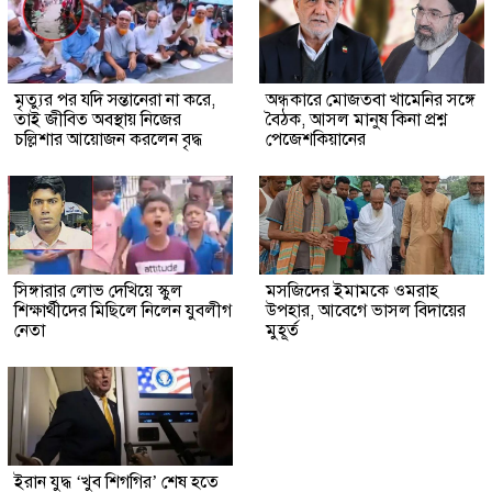
মৃত্যুর পর যদি সন্তানেরা না করে,
অন্ধকারে মোজতবা খামেনির সঙ্গে
তাই জীবিত অবস্থায় নিজের
বৈঠক, আসল মানুষ কিনা প্রশ্ন
চল্লিশার আয়োজন করলেন বৃদ্ধ
পেজেশকিয়ানের
সিঙ্গারার লোভ দেখিয়ে স্কুল
মসজিদের ইমামকে ওমরাহ
শিক্ষার্থীদের মিছিলে নিলেন যুবলীগ
উপহার, আবেগে ভাসল বিদায়ের
নেতা
মুহূর্ত
ইরান যুদ্ধ ‘খুব শিগগির’ শেষ হতে