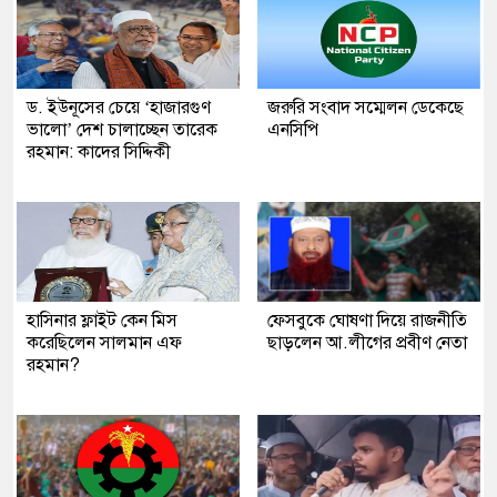
ড. ইউনূসের চেয়ে ‘হাজারগুণ
জরুরি সংবাদ সম্মেলন ডেকেছে
ভালো’ দেশ চালাচ্ছেন তারেক
এনসিপি
রহমান: কাদের সিদ্দিকী
হাসিনার ফ্লাইট কেন মিস
ফেসবুকে ঘোষণা দিয়ে রাজনীতি
করেছিলেন সালমান এফ
ছাড়লেন আ.লীগের প্রবীণ নেতা
রহমান?