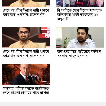
দেশে আ.লীগ ফিরলে দায়ী থাকবে
বিএনপিতে যোগ দিলেন জামায়াত
জামায়াত-এনসিপি: রাশেদ খাঁন
বহিষ্কাকৃত গাজী নজরুলের ১২
অনুসারী
দেশে আ.লীগ ফিরলে দায়ী থাকবে
জনগণের আস্থা হারিয়েছে বর্তমান
জামায়াত-এনসিপি: রাশেদ খাঁন
সরকার: নাহিদ ইসলাম
সক্ষমতা পরীক্ষা করতে ন্যাটোভুক্ত
দেশে হামলা চালাতে পারে রাশিয়া