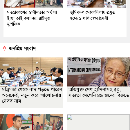
মতপ্রকাশের স্বাধীনতার অর্থ যা
ভূমিকম্প মোকাবিলায় প্রস্তুত
ইচ্ছা তাই বলা নয়: রাষ্ট্রদূত
হচ্ছে ১ লাখ স্বেচ্ছাসেবী
মুশফিক
জনপ্রিয় সংবাদ
মন্ত্রিসভা থেকে বাদ পড়তে পারেন
অভিযুক্ত শেখ হাসিনাসহ ৫০,
অনেকেই, নতুন করে আলোচনায়
সত্যতা মেলেনি ৪৯ জনের বিরুদ্ধে
যেসব নাম