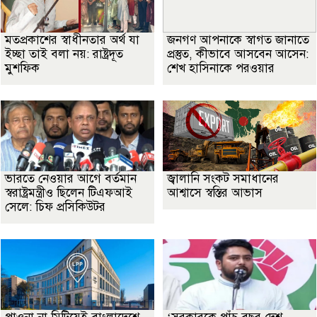
মতপ্রকাশের স্বাধীনতার অর্থ যা
জনগণ আপনাকে স্বাগত জানাতে
ইচ্ছা তাই বলা নয়: রাষ্ট্রদূত
প্রস্তুত, কীভাবে আসবেন আসেন:
মুশফিক
শেখ হাসিনাকে পরওয়ার
ভারতে নেওয়ার আগে বর্তমান
জ্বালানি সংকট সমাধানের
স্বরাষ্ট্রমন্ত্রীও ছিলেন টিএফআই
আশ্বাসে স্বস্তির আভাস
সেলে: চিফ প্রসিকিউটর