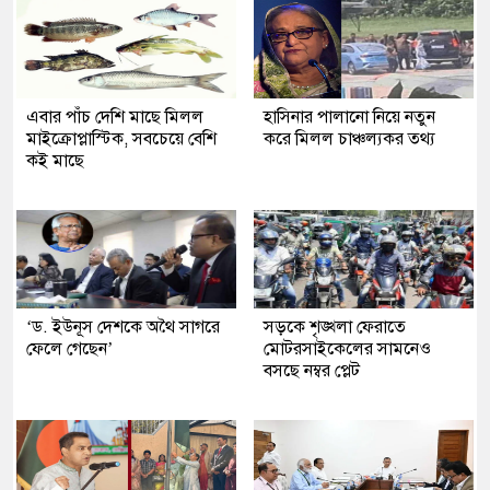
এবার পাঁচ দেশি মাছে মিলল
হাসিনার পালানো নিয়ে নতুন
মাইক্রোপ্লাস্টিক, সবচেয়ে বেশি
করে মিলল চাঞ্চল্যকর তথ্য
কই মাছে
‘ড. ইউনূস দেশকে অথৈ সাগরে
সড়কে শৃঙ্খলা ফেরাতে
ফেলে গেছেন’
মোটরসাইকেলের সামনেও
বসছে নম্বর প্লেট