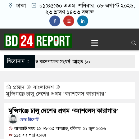
ঢাকা
০১:৪৫:৩১ এএম
, শনিবার, ০৮ অগাস্ট ২০২৬,
২৩ শ্রাবণ ১৪৩৩ বঙ্গাব্দ
শিরোনাম ::
খাবার নিয়ে বর ও কনেপক্ষের সংঘর্ষ, আহত ১০
ারির টিকিটে ৩০ লাখ টাকা পাচ্ছেন কৃষক হানিফ
প্রচ্ছদ
বাংলাদেশ
 শঙ্কায় দেশজুড়ে পুলিশের সতর্কতা জারি
মুন্সিগঞ্জে চালু দেশের প্রথম ‘ক্যাশলেস কারাগার’
স্তোরাঁয় আ.লীগের গোপন বৈঠক থেকে গ্রেপ্তার ৬
মুন্সিগঞ্জে চালু দেশের প্রথম ‘ক্যাশলেস কারাগার’
েকে যুবদল সভাপতি আটক, ভিডিও ভাইরাল
ডেস্ক রিপোর্ট
 ফিরলে দায়ী থাকবে জামায়াত-এনসিপি: রাশেদ খাঁন
আপডেট সময় ১২:৫৮:০৩ অপরাহ্ন, রবিবার, ২১ জুন ২০২৬
১১৫ বার পড়া হয়েছে