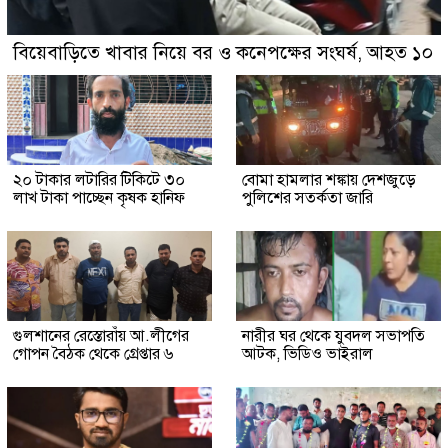
বিয়েবাড়িতে খাবার নিয়ে বর ও কনেপক্ষের সংঘর্ষ, আহত ১০
২০ টাকার লটারির টিকিটে ৩০
বোমা হামলার শঙ্কায় দেশজুড়ে
লাখ টাকা পাচ্ছেন কৃষক হানিফ
পুলিশের সতর্কতা জারি
গুলশানের রেস্তোরাঁয় আ.লীগের
নারীর ঘর থেকে যুবদল সভাপতি
গোপন বৈঠক থেকে গ্রেপ্তার ৬
আটক, ভিডিও ভাইরাল