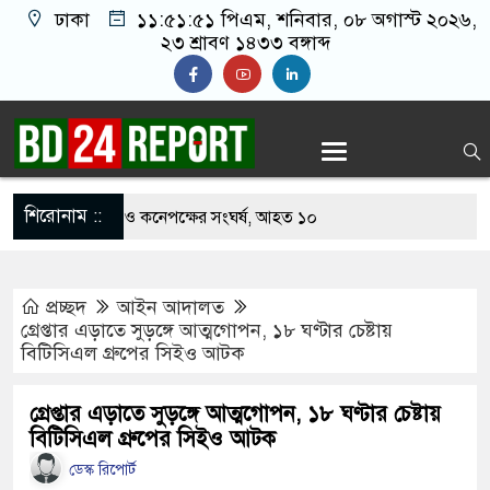
ঢাকা
১১:৫১:৫২ পিএম
, শনিবার, ০৮ অগাস্ট ২০২৬,
২৩ শ্রাবণ ১৪৩৩ বঙ্গাব্দ
শিরোনাম ::
খাবার নিয়ে বর ও কনেপক্ষের সংঘর্ষ, আহত ১০
ারির টিকিটে ৩০ লাখ টাকা পাচ্ছেন কৃষক হানিফ
প্রচ্ছদ
আইন আদালত
 শঙ্কায় দেশজুড়ে পুলিশের সতর্কতা জারি
গ্রেপ্তার এড়াতে সুড়ঙ্গে আত্মগোপন, ১৮ ঘণ্টার চেষ্টায়
বিটিসিএল গ্রুপের সিইও আটক
স্তোরাঁয় আ.লীগের গোপন বৈঠক থেকে গ্রেপ্তার ৬
েকে যুবদল সভাপতি আটক, ভিডিও ভাইরাল
গ্রেপ্তার এড়াতে সুড়ঙ্গে আত্মগোপন, ১৮ ঘণ্টার চেষ্টায়
বিটিসিএল গ্রুপের সিইও আটক
 ফিরলে দায়ী থাকবে জামায়াত-এনসিপি: রাশেদ খাঁন
ডেস্ক রিপোর্ট