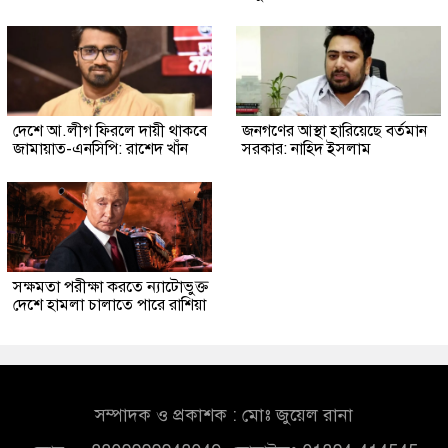
দেশে আ.লীগ ফিরলে দায়ী থাকবে
জনগণের আস্থা হারিয়েছে বর্তমান
জামায়াত-এনসিপি: রাশেদ খাঁন
সরকার: নাহিদ ইসলাম
সক্ষমতা পরীক্ষা করতে ন্যাটোভুক্ত
দেশে হামলা চালাতে পারে রাশিয়া
সম্পাদক ও প্রকাশক : মোঃ জুয়েল রানা