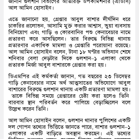
জানান গুলশান বিভাগের অতিরিক্ত উপকমিশনার
(
এডিসি
)
আল আমিন হোসাইন।
এতে জানানো হয়
,
গ্রেপ্তার আবুল বাশার দীর্ঘদিন ধরে
চাকরির প্রলোভন
,
আসামি মুক্ত করার আশ্বাস
,
ভুয়া ব্যবসায়
বিনিয়োগ এবং গাড়ি ও কোরবানির পশু কেনাবেচার নামে
প্রতারণা করে আসছিলেন। তার বিরুদ্ধে বিভিন্ন থানায়
প্রতারণার একাধিক মামলা ও গ্রেপ্তারি পরোয়ানা রয়েছে।
আল আমিন হোসাইন বলেন
,
টানা ১৮ ঘণ্টার অভিযান শেষে
শনিবার বেলা দেড়টার দিকে গুলশান
–
১ এলাকা থেকে
প্রতারক মির্জা আবুল বাশারকে গ্রেপ্তার করা হয়।
ডিএমপির এই কর্মকর্তা জানান
,
গত বছরের ২৩ ডিসেম্বর
গাড়ি কেনাবেচার নামে অর্থ আত্মসাতের অভিযোগে আবুল
বাশারের বিরুদ্ধে গুলশান থানায় একটি প্রতারণা মামলা হয়।
তাকে বিভিন্ন সময়ে গ্রেপ্তারের চেষ্টা করা হলেও তিনি
বারবার স্থান পরিবর্তন করে পালিয়ে বেড়াচ্ছিলেন বলে
উল্লেখ করেন তিনি।
আল আমিন হোসাইন বলেন
,
গুলশান থানার পুলিশের একটি
দল গোপন তথ্যের ভিত্তিতে জানতে পারে
,
বাশার গুলশান
–
১
এলাকার একটি বাড়িতে অবস্থান করছেন। এই তথ্যের