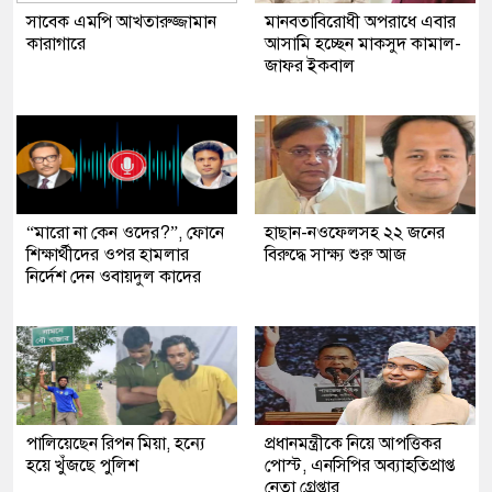
সাবেক এমপি আখতারুজ্জামান
মানবতাবিরোধী অপরাধে এবার
কারাগারে
আসামি হচ্ছেন মাকসুদ কামাল-
জাফর ইকবাল
“মারো না কেন ওদের?”, ফোনে
হাছান-নওফেলসহ ২২ জনের
শিক্ষার্থীদের ওপর হামলার
বিরুদ্ধে সাক্ষ্য শুরু আজ
নির্দেশ দেন ওবায়দুল কাদের
পালিয়েছেন রিপন মিয়া, হন্যে
প্রধানমন্ত্রীকে নিয়ে আপত্তিকর
হয়ে খুঁজছে পুলিশ
পোস্ট, এনসিপির অব্যাহতিপ্রাপ্ত
নেতা গ্রেপ্তার