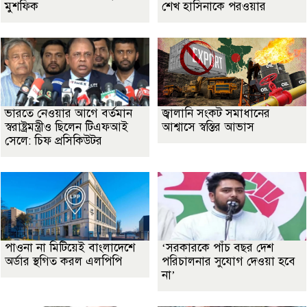
মুশফিক
শেখ হাসিনাকে পরওয়ার
ভারতে নেওয়ার আগে বর্তমান
জ্বালানি সংকট সমাধানের
স্বরাষ্ট্রমন্ত্রীও ছিলেন টিএফআই
আশ্বাসে স্বস্তির আভাস
সেলে: চিফ প্রসিকিউটর
পাওনা না মিটিয়েই বাংলাদেশে
‘সরকারকে পাঁচ বছর দেশ
অর্ডার স্থগিত করল এলপিপি
পরিচালনার সুযোগ দেওয়া হবে
না’