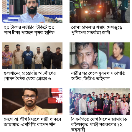
২০ টাকার লটারির টিকিটে ৩০
বোমা হামলার শঙ্কায় দেশজুড়ে
লাখ টাকা পাচ্ছেন কৃষক হানিফ
পুলিশের সতর্কতা জারি
গুলশানের রেস্তোরাঁয় আ.লীগের
নারীর ঘর থেকে যুবদল সভাপতি
গোপন বৈঠক থেকে গ্রেপ্তার ৬
আটক, ভিডিও ভাইরাল
দেশে আ.লীগ ফিরলে দায়ী থাকবে
বিএনপিতে যোগ দিলেন জামায়াত
জামায়াত-এনসিপি: রাশেদ খাঁন
বহিষ্কাকৃত গাজী নজরুলের ১২
অনুসারী