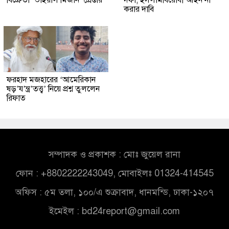
করার দাবি
ফরহাদ মজহারের ‘আমেরিকান
ষড়’য’ন্ত্র’তত্ত্ব’ নিয়ে প্রশ্ন তুললেন
রিফাত
সম্পাদক ও প্রকাশক : মোঃ জুয়েল রানা
ফোন : +8802222243049, মোবাইলঃ 01324-414545
অফিস : ৫ম তলা, ১০০/এ শুক্রাবাদ, ধানমন্ডি, ঢাকা-১২০৭
ইমেইল :
bd24report@gmail.com