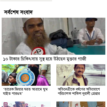
সর্বশেষ সংবাদ
১০ টাকার চিকিৎসায় সুস্থ হয়ে উঠছেন মুক্তার গাজী
‘তারেক জিয়ার ঘরত আরামে ঘুম
অভিনেত্রীকে ধর্ষণের অভিযোগে
যাইত পারগুম’
পরিচালক শাকিল নূরানী গ্রেপ্তার