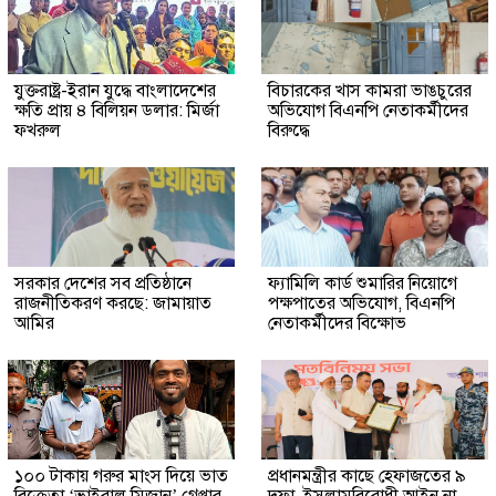
যুক্তরাষ্ট্র-ইরান যুদ্ধে বাংলাদেশের
বিচারকের খাস কামরা ভাঙচুরের
ক্ষতি প্রায় ৪ বিলিয়ন ডলার: মির্জা
অভিযোগ বিএনপি নেতাকর্মীদের
ফখরুল
বিরুদ্ধে
সরকার দেশের সব প্রতিষ্ঠানে
ফ্যামিলি কার্ড শুমারির নিয়োগে
রাজনীতিকরণ করছে: জামায়াত
পক্ষপাতের অভিযোগ, বিএনপি
আমির
নেতাকর্মীদের বিক্ষোভ
১০০ টাকায় গরুর মাংস দিয়ে ভাত
প্রধানমন্ত্রীর কাছে হেফাজতের ৯
বিক্রেতা ‘ভাইরাল মিজান’ গ্রেপ্তার
দফা, ইসলামবিরোধী আইন না