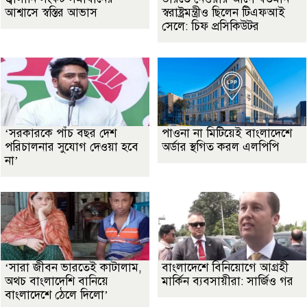
আশ্বাসে স্বস্তির আভাস
স্বরাষ্ট্রমন্ত্রীও ছিলেন টিএফআই
সেলে: চিফ প্রসিকিউটর
‘সরকারকে পাঁচ বছর দেশ
পাওনা না মিটিয়েই বাংলাদেশে
পরিচালনার সুযোগ দেওয়া হবে
অর্ডার স্থগিত করল এলপিপি
না’
‘সারা জীবন ভারতেই কাটালাম,
বাংলাদেশে বিনিয়োগে আগ্রহী
অথচ বাংলাদেশি বানিয়ে
মার্কিন ব্যবসায়ীরা: সার্জিও গর
বাংলাদেশে ঠেলে দিলো’