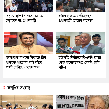
বিদ্যুৎ-জ্বালানি নিয়ে বিভ্রান্তি
ফটিকছড়িতে পৌঁছেছেন
ছড়াবেন না: প্রধানমন্ত্রী
প্রধানমন্ত্রী তারেক রহমান
জামায়াত কখনো সিদ্ধান্তে স্থির
রাষ্ট্রপতি নির্বাচনে বিএনপি ছাড়া
থাকতে পারে না: রাষ্ট্রপতির
কেউ মনোনয়নপত্র নেননি: ইসি
প্রার্থীতা নিয়ে রাশেদ খান
সচিব
জনপ্রিয় সংবাদ