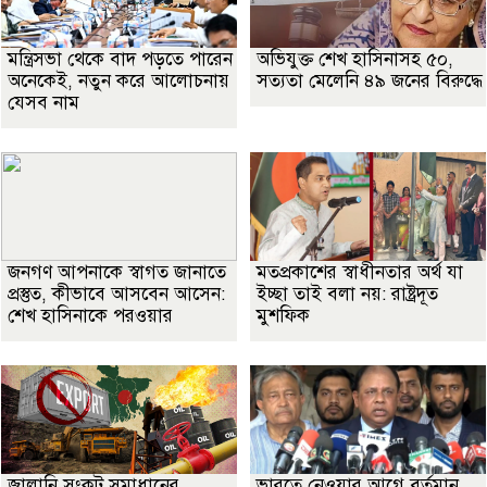
মন্ত্রিসভা থেকে বাদ পড়তে পারেন
অভিযুক্ত শেখ হাসিনাসহ ৫০,
অনেকেই, নতুন করে আলোচনায়
সত্যতা মেলেনি ৪৯ জনের বিরুদ্ধে
যেসব নাম
জনগণ আপনাকে স্বাগত জানাতে
মতপ্রকাশের স্বাধীনতার অর্থ যা
প্রস্তুত, কীভাবে আসবেন আসেন:
ইচ্ছা তাই বলা নয়: রাষ্ট্রদূত
শেখ হাসিনাকে পরওয়ার
মুশফিক
জ্বালানি সংকট সমাধানের
ভারতে নেওয়ার আগে বর্তমান