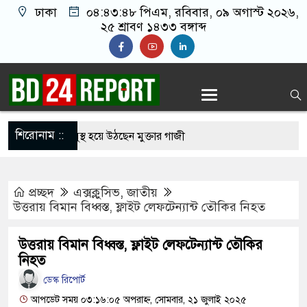
ঢাকা
০৪:৪৩:৪৯ পিএম
, রবিবার, ০৯ অগাস্ট ২০২৬,
২৫ শ্রাবণ ১৪৩৩ বঙ্গাব্দ
শিরোনাম ::
র চিকিৎসায় সুস্থ হয়ে উঠছেন মুক্তার গাজী
 জিয়ার ঘরত আরামে ঘুম যাইত পারগুম’
প্রচ্ছদ
এক্সক্লুসিভ
,
জাতীয়
রীকে ধর্ষণের অভিযোগে পরিচালক শাকিল নূরানী গ্রেপ্তার
উত্তরায় বিমান বিধ্বস্ত, ফ্লাইট লেফটেন্যান্ট তৌকির নিহত
ট্র-ইরান যুদ্ধে বাংলাদেশের ক্ষতি প্রায় ৪ বিলিয়ন ডলার: মির্জা
উত্তরায় বিমান বিধ্বস্ত, ফ্লাইট লেফটেন্যান্ট তৌকির
নিহত
ডেস্ক রিপোর্ট
র খাস কামরা ভাঙচুরের অভিযোগ বিএনপি নেতাকর্মীদের
আপডেট সময় ০৩:১৬:০৫ অপরাহ্ন, সোমবার, ২১ জুলাই ২০২৫