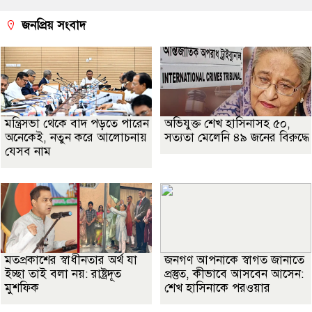
জনপ্রিয় সংবাদ
মন্ত্রিসভা থেকে বাদ পড়তে পারেন
অভিযুক্ত শেখ হাসিনাসহ ৫০,
অনেকেই, নতুন করে আলোচনায়
সত্যতা মেলেনি ৪৯ জনের বিরুদ্ধে
যেসব নাম
মতপ্রকাশের স্বাধীনতার অর্থ যা
জনগণ আপনাকে স্বাগত জানাতে
ইচ্ছা তাই বলা নয়: রাষ্ট্রদূত
প্রস্তুত, কীভাবে আসবেন আসেন:
মুশফিক
শেখ হাসিনাকে পরওয়ার