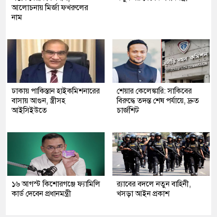
আলোচনায় মির্জা ফখরুলের
নাম
ঢাকায় পাকিস্তান হাইকমিশনারের
শেয়ার কেলেঙ্কারি: সাকিবের
বাসায় আগুন, স্ত্রীসহ
বিরুদ্ধে তদন্ত শেষ পর্যায়ে, দ্রুত
আইসিইউতে
চার্জশিট
১৬ আগস্ট কিশোরগঞ্জে ফ্যামিলি
র‍্যাবের বদলে নতুন বাহিনী,
কার্ড দেবেন প্রধানমন্ত্রী
খসড়া আইন প্রকাশ