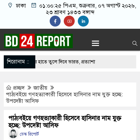
ঢাকা
০১:০০:২৬ পিএম
, শুক্রবার, ০৭ অগাস্ট ২০২৬,
২৩ শ্রাবণ ১৪৩৩ বঙ্গাব্দ
শিরোনাম ::
কে বাংলাদেশের হাতে তুলে দিবে ভারত, প্রত্যাশা
প্রচ্ছদ
জাতীয়
পদে ড. ইউনূসকে প্রস্তাব দেয়নি বিএনপি, আলোচনায় মির্জা
পাঠ্যবইয়ে গণহত্যাকারী হিসেবে হাসিনার নাম যুক্ত হচ্ছে:
উপদেষ্টা আসিফ
র সঙ্গে দেশে ফিরতে চান সাকিব
পাঠ্যবইয়ে গণহত্যাকারী হিসেবে হাসিনার নাম যুক্ত
হচ্ছে: উপদেষ্টা আসিফ
 নওফেলের বাসভবনে অগ্নিসংযোগের চেষ্টা, সিসিটিভিতে ৭
ডেস্ক রিপোর্ট