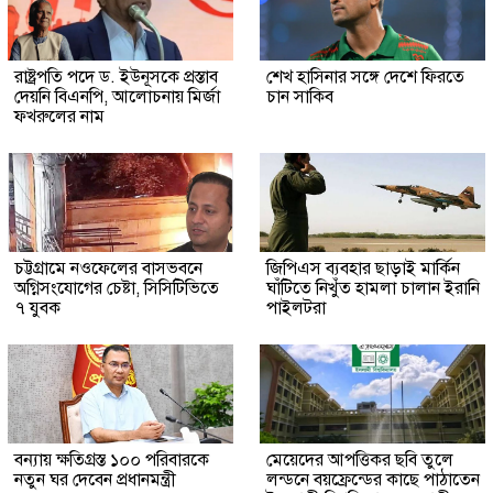
রাষ্ট্রপতি পদে ড. ইউনূসকে প্রস্তাব
শেখ হাসিনার সঙ্গে দেশে ফিরতে
দেয়নি বিএনপি, আলোচনায় মির্জা
চান সাকিব
ফখরুলের নাম
চট্টগ্রামে নওফেলের বাসভবনে
জিপিএস ব্যবহার ছাড়াই মার্কিন
অগ্নিসংযোগের চেষ্টা, সিসিটিভিতে
ঘাঁটিতে নিখুঁত হামলা চালান ইরানি
৭ যুবক
পাইলটরা
বন্যায় ক্ষতিগ্রস্ত ১০০ পরিবারকে
মেয়েদের আপত্তিকর ছবি তুলে
নতুন ঘর দেবেন প্রধানমন্ত্রী
লন্ডনে বয়ফ্রেন্ডের কাছে পাঠাতেন