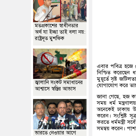
মতপ্রকাশের স্বাধীনতার
অর্থ যা ইচ্ছা তাই বলা নয়:
রাষ্ট্রদূত মুশফিক
এবার পবিত্র হজে য
নিশ্চিত করেছেন ধ
মুহূর্তে সৃষ্ট জটিল
জ্বালানি সংকট সমাধানের
যোগাযোগ করে তাদের
আশ্বাসে স্বস্তির আভাস
জানা গেছে
,
হজ কা
সময় ধর্ম মন্ত্রণা
অনেকেই ঢাকায় উপস
করেন। সংশ্লিষ্ট সূত
করতে ধর্মমন্ত্রী সর্
সমন্বয় করেন। পাশ
ভারতে নেওয়ার আগে