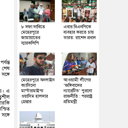
৮ দফা দাবিতে
এবার বিএনপিকে
মেহেরপুরে
ব্যবহার করতে চায়
জামায়াতের
ভারত: রাশেদ প্রধান
স্মারকলিপি
্যন্ত
র শেষ
 সঙ্গে
মেহেরপুরে অনলাইন
আওয়ামী লীগের
ক্যাসিনো
‘জঙ্গিবাদের
হয়। এ
মাস্টারমাইন্ড
ন্যারেটিভ’ পুরনো
ওয়াসিম হালদার
রাজনীতি : পররাষ্ট্র
্বশীল
গ্রেপ্তার
প্রতিমন্ত্রী
দারকি
শ্চিত
 সঙ্গে