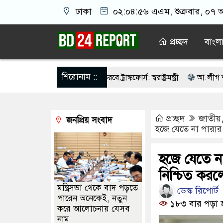
ঢাকা
০২:০৪:৫৭ এএম
, শুক্রবার, ০৭ 
প্রচ্ছদ
বাংল
শিরোনাম ::
াবে তালিকা প্রণয়ন করবে ট্রাস্কফোর্স: স্বরাষ্ট্রমন্ত্রী
আ.লীগ শত্রু নয় আমাদে
ি নয়, জাতির দায়িত্ব নিতে হবে ওলামায়ে কেরামকে: নাসীরুদ্দীন
পশ্চিমব
প্রচ্ছদ
জাতীয়
জনপ্রিয় সংবাদ
ে ঐক্যবদ্ধ থাকার আহ্বান পানিসম্পদমন্ত্রীর
৮ দফা দাবিতে মেহেরপুরে জামা
হজে যেতে না পারার শঙ
্যাসিনো মাস্টারমাইন্ড ওয়াসিম হালদার গ্রেপ্তার
আওয়ামী লীগের ‘জঙ্গিবাদে
হজে যেতে না
নের ভোটার তালিকা প্রকাশ, ভোট দেবেন ৩৪৯ এমপি
নিশ্চিত করলেন 
মন্ত্রিসভা থেকে বাদ পড়তে
ডেস্ক রিপোর্ট
পারেন অনেকেই, নতুন
১৮৩ বার পড়া 
করে আলোচনায় যেসব
নাম