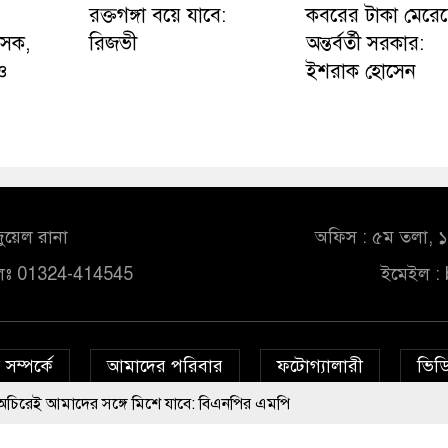
রক্তগঙ্গা বয়ে যাবে:
কবরের টাকা মেরে
ৎসক,
রিজভী
অন্তর্বর্তী সরকার:
ও
ইশরাক হোসেন
ুয়েল রানা
অফিস : ৫ম তলা, ১০
লঃ 01324-414545
ইমেইল :
সম্পর্কে
আমাদের পরিবার
ফটোগ্যালারী
ভিডি
ঙ্গে মিশে যাবে: বিএনপির এমপি
© All rights reserved © bd24report.com
Privacy Policy
া হচ্ছে মাইক, শুভেন্দু বলছেন- ‘আদালতের নির্দেশ’