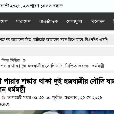
অগাস্ট ২০২৬, ২৩ শ্রাবণ ১৪৩৩ বঙ্গাব্দ
াদেশ
সারাদেশ
আন্তর্জাতিক
খেলাধুলা
বিনোদন
র মিত্র, অচিরেই আমাদের সঙ্গে মিশে যাবে: বিএনপির এমপি
ঙ্গে মসজিদ থেকে খুলে ফেলা হচ্ছে মাইক, শুভেন্দু বলছেন- ‘আদালতের নির্দেশ
,
লিড নিউজ
য়াতের স্মারকলিপি
এবার বিএনপিকে ব্যবহার করতে চায় ভারত: রাশেদ প্
্কায় থাকা দুই হজযাত্রীর সৌদি যাত্রা নিশ্চিত করলেন ধর্মমন্ত্রী
র ন্যারেটিভ’ পুরনো রাজনীতি : পররাষ্ট্র প্রতিমন্ত্রী
 পারার শঙ্কায় থাকা দুই হজযাত্রীর সৌদি যাত্
ধর্মমন্ত্রী
আপডেট সময় ০৯:৩২:০০ পূর্বাহ্ন, শুক্রবার, ২২ মে ২০২৬
হয়েছে