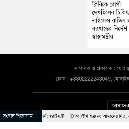
ক্লিনিকে রোগী
দেখছিলেন চিকি
লাইসেন্স বাতিল 
বরখাস্তের নির্দেশ
স্বাস্থ্যমন্ত্রীর
সম্পাদক ও প্রকাশক : মোঃ জ
ফোন : +8802222243049, মোবাই
আমাদের 
সংবাদ শিরোনাম ::
োর্স: স্বরাষ্ট্রমন্ত্রী
আ.লীগ শত্রু নয় আমাদের মিত্র, অচিরেই আমাদের স
ে হবে ওলামায়ে কেরামকে: নাসীরুদ্দীন
পশ্চিমবঙ্গে মসজিদ থেকে খুলে ফেল