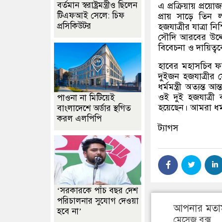
বর্তমান স্বরাষ্ট্রমন্ত্রীও ছিলেন
এ প্রক্রিয়ায় প্রয়
টিএফআই সেলে: চিফ
প্রায় সাড়ে তিন ল
প্রসিকিউটর
হজযাত্রীর যাত্রা নি
সৌদি আরবের উদ্দে
বিবেচনা ও দায়িত্ববো
হাবের মহাসচিব 
দুইজন হজযাত্রীর 
ধর্মমন্ত্রী অত্যন
ওই দুই হজযাত্রী 
পাওনা না মিটিয়েই
হয়েছেন। আমরা ধর্ম
বাংলাদেশে অর্ডার স্থগিত
করল এলপিপি
ট্যাগস
‘সরকারকে পাঁচ বছর দেশ
পরিচালনার সুযোগ দেওয়া
আপনার মতা
হবে না’
মেসেজ বক্স