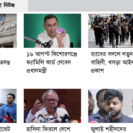
ো নিউজ
:
১৬ আগস্ট কিশোরগঞ্জে
র‍্যাবের বদলে নতুন
তদন্ত
ফ্যামিলি কার্ড দেবেন
বাহিনী, খসড়া আই
প্রধানমন্ত্রী
প্রকাশ
ইভেট
হাসিনা ফিরলে দেশে
জুলাই শহীদদের