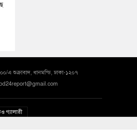
ছে
০/এ শুক্রাবাদ, ধানমন্ডি, ঢাকা-১২০৭
bd24report@gmail.com
ও গ্যালারী