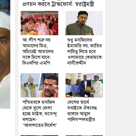
প্রণয়ন করবে ট্রাস্কফোর্স: স্বরাষ্ট্রমন্ত্রী
আ.লীগ শত্রু নয়
শুধু মসজিদের
আমাদের মিত্র,
ইমামতি নয়, জাতির
অচিরেই আমাদের
দায়িত্ব নিতে হবে
সঙ্গে মিশে যাবে:
ওলামায়ে কেরামকে:
বিএনপির এমপি
নাসীরুদ্দীন
পশ্চিমবঙ্গে মসজিদ
দেশের স্বার্থে
থেকে খুলে ফেলা
সবাইকে ঐক্যবদ্ধ
হচ্ছে মাইক, শুভেন্দু
থাকার আহ্বান
বলছেন-
পানিসম্পদমন্ত্রীর
‘আদালতের নির্দেশ’