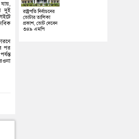
া যায়
,
ে দুই
রাষ্ট্রপতি নির্বাচনের
্লাইটে
ভোটার তালিকা
নবিক
প্রকাশ, ভোট দেবেন
৩৪৯ এমপি
কারণে
ার পর
র্যন্ত
 রওনা