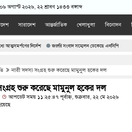
 ০৬ অগাস্ট ২০২৬, ২২ শ্রাবণ ১৪৩৩ বঙ্গাব্দ
াদেশ
সারাদেশ
আন্তর্জাতিক
খেলাধুলা
বিনোদন
্পণের নির্দেশ
জরুরি সংবাদ সম্মেলন ডেকেছে এনসিপি
খতারুজ্জামান কারাগারে
‘গো/প/ন তৎপরতা’, বেরোবির ৭ শিক্ষকের বি’রু’
তি
নারী সদস্য সংগ্রহ শুরু করেছে মামুনুল হকের দল
েন মিস করেছিলেন সালমান এফ রহমান?
ও, নইলে হামলা: ইরান
সংগ্রহ শুরু করেছে মামুনুল হকের দল
আপডেট সময় ১১:২৫:৪৭ পূর্বাহ্ন, শুক্রবার, ২২ মে ২০২৬
হয়েছে