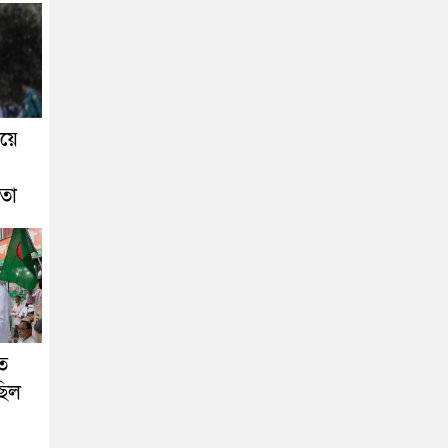
য়ে
েতা
ত
ছিল