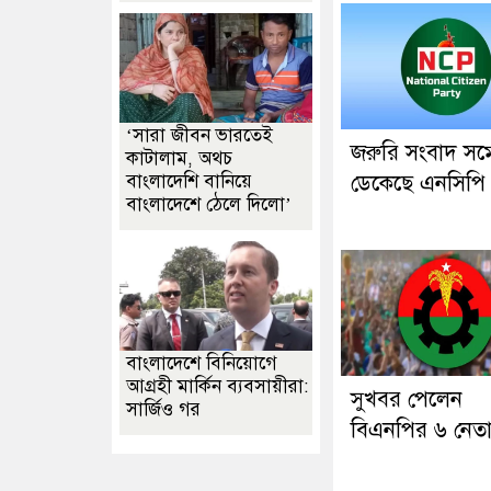
‘সারা জীবন ভারতেই
জরুরি সংবাদ সম্
কাটালাম, অথচ
বাংলাদেশি বানিয়ে
ডেকেছে এনসিপি
বাংলাদেশে ঠেলে দিলো’
বাংলাদেশে বিনিয়োগে
আগ্রহী মার্কিন ব্যবসায়ীরা:
সুখবর পেলেন
সার্জিও গর
বিএনপির ৬ নেত