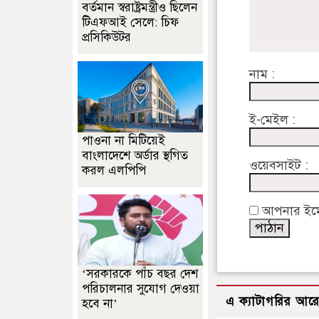
বর্তমান স্বরাষ্ট্রমন্ত্রীও ছিলেন
টিএফআই সেলে: চিফ
প্রসিকিউটর
নাম :
ই-মেইল :
পাওনা না মিটিয়েই
বাংলাদেশে অর্ডার স্থগিত
ওয়েবসাইট :
করল এলপিপি
আপনার ইমেইল
‘সরকারকে পাঁচ বছর দেশ
পরিচালনার সুযোগ দেওয়া
এ ক্যাটাগরির আর
হবে না’