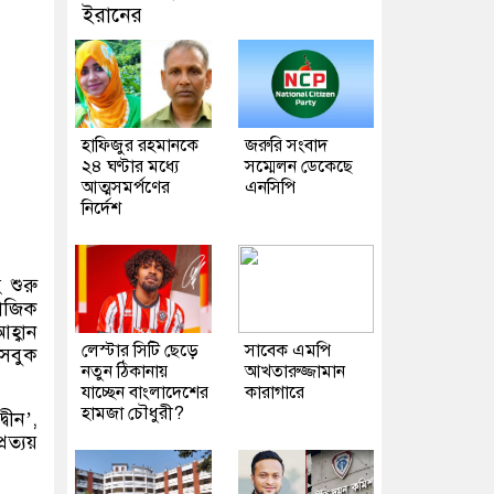
ইরানের
হাফিজুর রহমানকে
জরুরি সংবাদ
২৪ ঘণ্টার মধ্যে
সম্মেলন ডেকেছে
আত্মসমর্পণের
এনসিপি
নির্দেশ
 শুরু
াজিক
্বান
লেস্টার সিটি ছেড়ে
সাবেক এমপি
েসবুক
নতুন ঠিকানায়
আখতারুজ্জামান
যাচ্ছেন বাংলাদেশের
কারাগারে
হামজা চৌধুরী?
্বীন
’,
ত্যয়