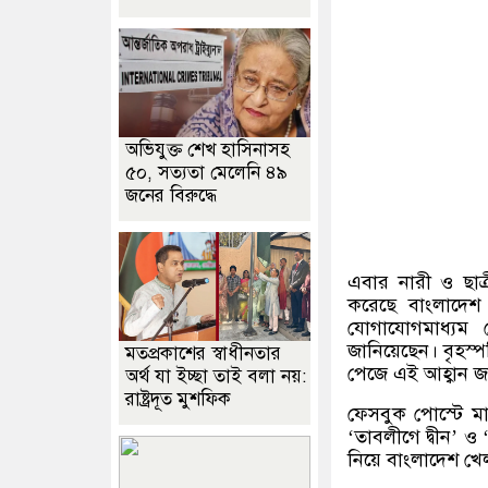
অভিযুক্ত শেখ হাসিনাসহ
৫০, সত্যতা মেলেনি ৪৯
জনের বিরুদ্ধে
এবার নারী ও ছাত্র
করেছে বাংলাদে
যোগাযোগমাধ্যম 
জানিয়েছেন। বৃহস্
মতপ্রকাশের স্বাধীনতার
পেজে এই আহ্বান জ
অর্থ যা ইচ্ছা তাই বলা নয়:
রাষ্ট্রদূত মুশফিক
ফেসবুক পোস্টে মা
‘
তাবলীগে দ্বীন
’
ও
নিয়ে বাংলাদেশ খ