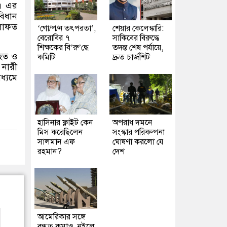
়। এর
বিধান
েলাফত
‘গো/প/ন তৎপরতা’,
শেয়ার কেলেঙ্কারি:
বেরোবির ৭
সাকিবের বিরুদ্ধে
শিক্ষকের বি’রু’দ্ধে
তদন্ত শেষ পর্যায়ে,
ংহত ও
কমিটি
দ্রুত চার্জশিট
 নারী
ধ্যমে
হাসিনার ফ্লাইট কেন
অপরাধ দমনে
মিস করেছিলেন
সংস্কার পরিকল্পনা
সালমান এফ
ঘোষণা করলো যে
রহমান?
দেশ
আমেরিকার সঙ্গে
বন্ধুত্ব কমাও, নইলে