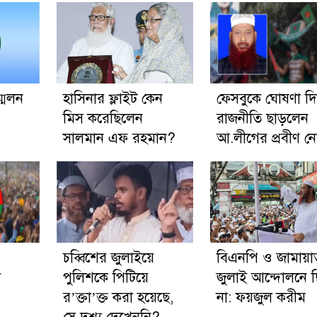
মেলন
হাসিনার ফ্লাইট কেন
ফেসবুকে ঘোষণা দি
মিস করেছিলেন
রাজনীতি ছাড়লেন
সালমান এফ রহমান?
আ.লীগের প্রবীণ ন
চব্বিশের জুলাইয়ে
বিএনপি ও জামায়া
া
পুলিশকে পিটিয়ে
জুলাই আন্দোলনে 
র’ক্তা’ক্ত করা হয়েছে,
না: ফয়জুল করীম