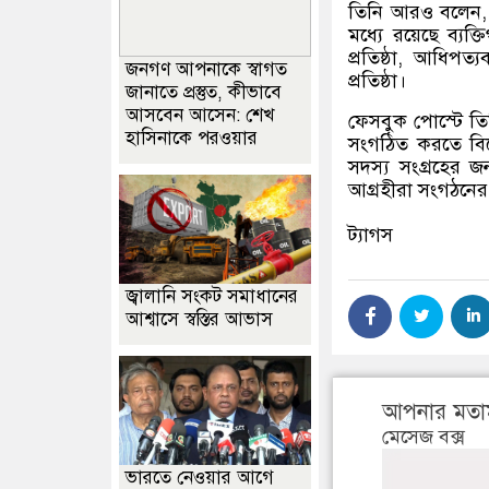
তিনি আরও বলেন
মধ্যে রয়েছে ব্যক্
প্রতিষ্ঠা
,
আধিপত্যবা
জনগণ আপনাকে স্বাগত
প্রতিষ্ঠা।
জানাতে প্রস্তুত, কীভাবে
আসবেন আসেন: শেখ
ফেসবুক পোস্টে ত
হাসিনাকে পরওয়ার
সংগঠিত করতে বিকে
সদস্য সংগ্রহের 
আগ্রহীরা সংগঠনের 
ট্যাগস
জ্বালানি সংকট সমাধানের
আশ্বাসে স্বস্তির আভাস
আপনার মতা
মেসেজ বক্স
ভারতে নেওয়ার আগে